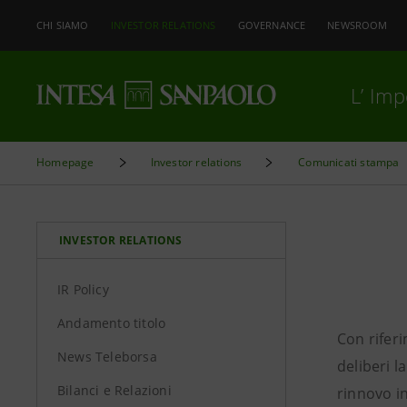
CHI SIAMO
INVESTOR RELATIONS
GOVERNANCE
NEWSROOM
L’ Im
Homepage
Investor relations
Comunicati stampa
INVESTOR RELATIONS
IR Policy
Andamento titolo
Con riferi
News Teleborsa
deliberi l
Bilanci e Relazioni
rinnovo in