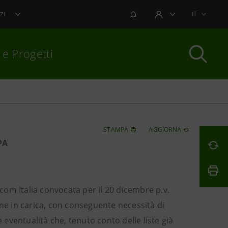
NOTIFICHE
IT
ZI
AREA UTENTE
 e Progetti
per chiudere
STAMPA
AGGIORNA
PA
ecom Italia convocata per il 20 dicembre p.v.
one in carica, con conseguente necessità di
e eventualità che, tenuto conto delle liste già