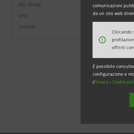
SEC Filings
comunicazioni pubbli
mercato ai
da un sito web diver
Link
Contatti
Cliccando s
Milano, 1
profilazio
!
offrirti co
È possibile consulta
configurazione e mo
(
Privacy
-
Cookie pol
Data ultimo 