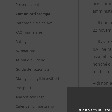
presentate
Presentazioni
amministr
Comunicati stampa
─ di non 
Database cifre chiave
22 novemb
FAQ finanziarie
─ di aver
Rating
p.v., nell
Azionariato
assemblea
Azioni e dividendi
nonché cir
Guida dell'azionista
medesimo a
Dialogo con gli investitori
─ di non 
Prospetti
Consiglier
Analyst coverage
atterrà al
Calendario finanziario
Telco con
Questo sito utilizza 