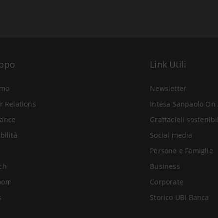
uppo
Link Utili
amo
Newsletter
r Relations
Intesa Sanpaolo On 
ance
Grattacieli sostenibi
bilità
Social media
Persone e Famiglie
ch
Business
oom
Corporate
s
Storico UBI Banca