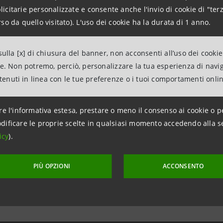
citarie personalizzate e consente anche l'invio di cookie di "terz
 sensi di legge.
so da quello visitato). L'uso dei cookie ha la durata di 1 anno.
ulla [x] di chiusura del banner, non acconsenti all’uso dei cookie
7 dicembre 2013
ne. Non potremo, perciò, personalizzare la tua esperienza di navi
ntenuti in linea con le tue preferenze o i tuoi comportamenti onli
re l'informativa estesa, prestare o meno il consenso ai cookie o p
dificare le proprie scelte in qualsiasi momento accedendo alla s
icy
).
PIÙ OPZIONI
ACCONSENTO
aggiornamento 17 dicembre 2013 alle ore 11:18