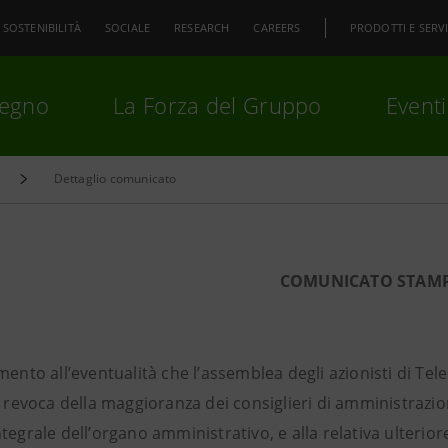
SOSTENIBILITÀ
SOCIALE
RESEARCH
CAREERS
PRODOTTI E SERVI
pegno
La Forza del Gruppo
Eventi
Dettaglio comunicato
premi
Invio
per cercare o
ESC
COMUNICATO STAM
mento all’eventualità che l’assemblea degli azionisti di Tel
a revoca della maggioranza dei consiglieri di amministrazi
tegrale dell’organo amministrativo, e alla relativa ulterior