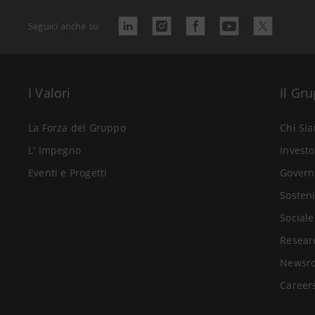
Seguici anche su
I Valori
Il Gr
La Forza del Gruppo
Chi Si
L' Impegno
Investo
Eventi e Progetti
Govern
Sosteni
Sociale
Resear
Newsr
Career