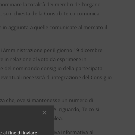
 nominare la totalità dei membri dell’organo
su richiesta della Consob Telco comunica:
in aggiunta a quelle comunicate al mercato il
 di Amministrazione per il giorno 19 dicembre
e in relazione al voto da esprimere in
e del nominando consiglio della partecipata
eventuali necessità di integrazione del Consiglio
anza che, ove si mantenesse un numero di
base del voto di lista. Al riguardo, Telco si
eterminazioni dell’assemblea.
nno oggetto di tempestiva informativa al
 al fine di inviare