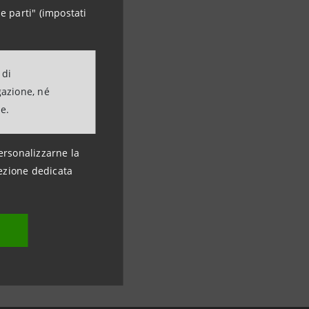
e parti" (impostati
 di
gazione, né
ne.
ersonalizzarne la
ezione dedicata