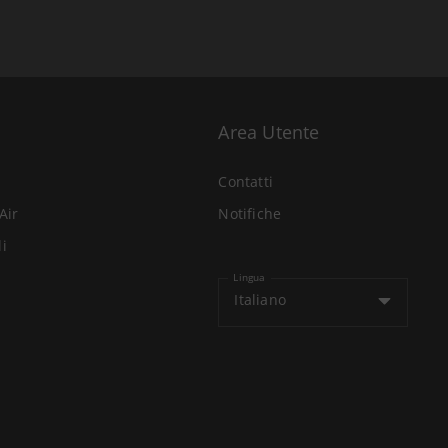
Area Utente
Contatti
Air
Notifiche
li
Lingua
Italiano