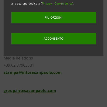
alla sezione dedicata (
Privacy
-
Cookie policy
).
PIÙ OPZIONI
Investor Relations
ACCONSENTO
+39.02.87943180
investor.relations@intesasanpaolo.com
Media Relations
+39.02.87963531
stampa@intesasanpaolo.com
group.intesasanpaolo.com