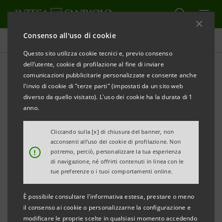
Consenso all'uso di cookie
Comunicati stampa
Questo sito utilizza cookie tecnici e, previo consenso
dell’utente, cookie di profilazione al fine di inviare
STAMPA
AGGIORNA
comunicazioni pubblicitarie personalizzate e consente anche
INTESA SANPAOLO: RESOCONTO INTERMEDIO AL 31
l'invio di cookie di "terze parti" (impostati da un sito web
MARZO 2014
diverso da quello visitato). L'uso dei cookie ha la durata di 1
anno.
Cliccando sulla [x] di chiusura del banner, non
Torino, Milano, 15 maggio 2014
– Si comunica che il
acconsenti all’uso dei cookie di profilazione. Non
!
potremo, perciò, personalizzare la tua esperienza
Resoconto intermedio al 31 marzo 2014 ex art. 154-
di navigazione, né offrirti contenuti in linea con le
ter D. Lgs. n. 58/1998 è stato reso disponibile nella
tue preferenze o i tuoi comportamenti online.
giornata odierna presso la Sede sociale e la Borsa
È possibile consultare l'informativa estesa, prestare o meno
Italiana nonché nel sito
group.intesasanpaolo.com
.
il consenso ai cookie o personalizzarne la configurazione e
modificare le proprie scelte in qualsiasi momento accedendo