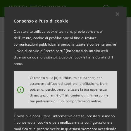
Consenso all'uso di cookie
Comunicati stampa
Questo sito utilizza cookie tecnici e, previo consenso
dell’utente, cookie di profilazione al fine di inviare
STAMPA
AGGIORNA
comunicazioni pubblicitarie personalizzate e consente anche
INTESA SANPAOLO (ISP), UNICREDIT (UC),
l'invio di cookie di "terze parti" (impostati da un sito web
CLESSIDRA E NUOVE PARTECIPAZIONI (NP)
diverso da quello visitato). L'uso dei cookie ha la durata di 1
COMUNICANO CHE PROSEGUONO LE
anno.
NEGOZIAZIONI CON IL GRUPPO ROSNEFT PER LA
Cliccando sulla [x] di chiusura del banner, non
FINALIZZAZIONE DEGLI ACCORDI VINCOLANTI
acconsenti all’uso dei cookie di profilazione. Non
RIGUARDANTI I CONTRATTI RELATIVI ALL’ACCORDO
!
potremo, perciò, personalizzare la tua esperienza
di navigazione, né offrirti contenuti in linea con le
DI MASSIMA, OGGETTO DEL COMUNICATO DEL 17
tue preferenze o i tuoi comportamenti online.
MARZO 2014
È possibile consultare l'informativa estesa, prestare o meno
il consenso ai cookie o personalizzarne la configurazione e
modificare le proprie scelte in qualsiasi momento accedendo