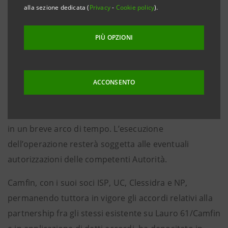
Milano, 18 maggio 2014
– Intesa Sanpaolo (ISP),
alla sezione dedicata (
Privacy
-
Cookie policy
).
Unicredit (UC), Clessidra e Nuove Partecipazioni (NP)
comunicano che proseguono le negoziazioni con il
PIÙ OPZIONI
Gruppo Rosneft per la finalizzazione degli accordi
vincolanti riguardanti i contratti relativi all’accordo di
massima, oggetto del comunicato del 17 marzo 2014.
ACCONSENTO
E’ prevedibile che le negoziazioni possano concludersi
in un breve arco di tempo. L’esecuzione
dell’operazione resterà soggetta alle eventuali
autorizzazioni delle competenti Autorità.
Camfin, con i suoi soci ISP, UC, Clessidra e NP,
permanendo tuttora in vigore gli accordi relativi alla
partnership fra gli stessi esistente su Lauro 61/Camfin