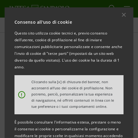
Consenso all'uso di cookie
Comunicati stampa
Questo sito utilizza cookie tecnici e, previo consenso
dell’utente, cookie di profilazione al fine di inviare
STAMPA
AGGIORNA
comunicazioni pubblicitarie personalizzate e consente anche
INTESA SANPAOLO: AVVISO DI PUBBLICAZIONE DI
l'invio di cookie di "terze parti" (impostati da un sito web
DOCUMENTI
diverso da quello visitato). L'uso dei cookie ha la durata di 1
anno.
Cliccando sulla [x] di chiusura del banner, non
Torino, Milano, 19 novembre
2014
– Si comunica che, in
acconsenti all’uso dei cookie di profilazione. Non
!
potremo, perciò, personalizzare la tua esperienza
ottemperanza alla vigente normativa, è stato reso
di navigazione, né offrirti contenuti in linea con le
disponibile in data odierna presso la Sede sociale
tue preferenze o i tuoi comportamenti online.
nonché nel meccanismo di stoccaggio autorizzato
È possibile consultare l'informativa estesa, prestare o meno
1Info
e nel sito
group.intesasanpaolo.com
il verbale
il consenso ai cookie o personalizzarne la configurazione e
del Consiglio di Sorveglianza del 18 novembre scorso,
modificare le proprie scelte in qualsiasi momento accedendo