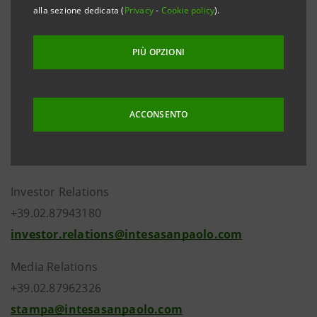
che ha deliberato le modifiche statutarie agli articoli
alla sezione dedicata (
Privacy
-
Cookie policy
).
17, 18, 19, 25 e 26 strettamente conseguenti alla
necessità di recepire le novità introdotte dalle
PIÙ OPZIONI
disposizioni della Banca d’Italia con gli aggiornamenti
della Circolare 263/2006 e della Circolare 285/2013.
ACCONSENTO
Investor Relations
+39.02.87943180
investor.relations@intesasanpaolo.com
Media Relations
+39.02.87962326
stampa@intesasanpaolo.com