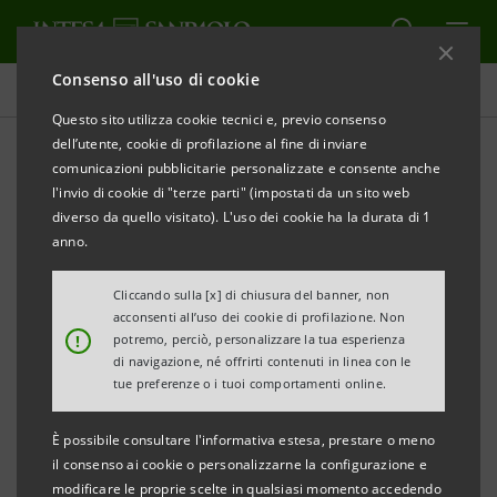
Consenso all'uso di cookie
Comunicati stampa
Questo sito utilizza cookie tecnici e, previo consenso
dell’utente, cookie di profilazione al fine di inviare
STAMPA
AGGIORNA
comunicazioni pubblicitarie personalizzate e consente anche
INTESA SANPAOLO
PARTECIPA PRO-QUOTA AL
l'invio di cookie di "terze parti" (impostati da un sito web
PROCESSO DI RISOLUZIONE DI QUATTRO BANCHE
diverso da quello visitato). L'uso dei cookie ha la durata di 1
ITALIANE
anno.
Torino, Milano, 23 novembre 2015
– Intesa Sanpaolo
Cliccando sulla [x] di chiusura del banner, non
acconsenti all’uso dei cookie di profilazione. Non
informa che gli interventi pro-quota previsti dal
!
potremo, perciò, personalizzare la tua esperienza
processo di risoluzione di Banca delle Marche, Banca
di navigazione, né offrirti contenuti in linea con le
tue preferenze o i tuoi comportamenti online.
Popolare dell’Etruria e del Lazio, Cassa di Risparmio
della Provincia di Chieti e Cassa di Risparmio di
È possibile consultare l'informativa estesa, prestare o meno
Ferrara comportano per il Gruppo:
il consenso ai cookie o personalizzarne la configurazione e
modificare le proprie scelte in qualsiasi momento accedendo
- l’erogazione di un finanziamento a favore del fondo