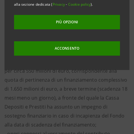
alla sezione dedicata (
Privacy
-
Cookie policy
).
di risoluzione (il “Fondo”) per circa 780 milioni di euro,
corrispondente alla quota di pertinenza di un
PIÙ OPZIONI
finanziamento complessivo di 2.350 milioni di euro,
che verrà rimborsato nel corso del mese di dicembre
2015 con i contributi che saranno stati versati al
ACCONSENTO
Fondo dal sistema bancario italiano;
- l’erogazione di un finanziamento a favore del Fondo
per circa 550 milioni di euro, corrispondente alla
quota di pertinenza di un finanziamento complessivo
di 1.650 milioni di euro, a breve termine (scadenza 18
mesi meno un giorno), a fronte del quale la Cassa
Depositi e Prestiti ha assunto un impegno di
sostegno finanziario in caso di incapienza del Fondo
alla data di scadenza del finanziamento;
- oneri connessi al versamento del contributo