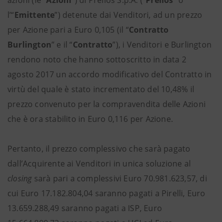
azioni (le “
Azioni
”) di Prelios S.p.A. (“
Prelios
” o
l’“
Emittente
”) detenute dai Venditori, ad un prezzo
per Azione pari a Euro 0,105 (il “
Contratto
Burlington
” e il “
Contratto
”), i Venditori e Burlington
rendono noto che hanno sottoscritto in data 2
agosto 2017 un accordo modificativo del Contratto in
virtù del quale è stato incrementato del 10,48% il
prezzo convenuto per la compravendita delle Azioni
che è ora stabilito in Euro 0,116 per Azione.
Pertanto, il prezzo complessivo che sarà pagato
dall’Acquirente ai Venditori in unica soluzione al
closing
sarà pari a complessivi Euro 70.981.623,57, di
cui Euro 17.182.804,04 saranno pagati a Pirelli, Euro
13.659.288,49 saranno pagati a ISP, Euro