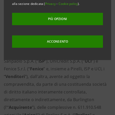
NELL’OPERAZIONE DI ACQUISTO DEL 44,86% DEL
alla sezione dedicata (
Privacy
-
Cookie policy
).
CAPITALE SOCIALE DI PRELIOS S.P.A.
PIÙ OPZIONI
Milano, 3 agosto 2017
– Con riferimento al comunicato
stampa diffuso in data 26 luglio 2017, con cui è stata
annunciata la sottoscrizione di un contratto tra
ACCONSENTO
Burlington Loan Management DAC (“
Burlington
”), da
una parte, e Pirelli & C. S.p.A. (“
Pirelli
”), Intesa
Sanpaolo S.p.A. (“
ISP
”), UniCredit S.p.A. (“
UCI
”) e
Fenice S.r.l. (“
Fenice
” e, insieme a Pirelli, ISP e UCI, i
“
Venditori
”), dall’altra, avente ad oggetto la
compravendita, da parte di una costituenda società
di diritto italiano interamente controllata,
direttamente o indirettamente, da Burlington
(l’“
Acquirente
”), delle complessive n. 611.910.548