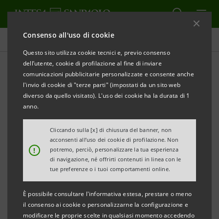
Consenso all'uso di cookie
Comunicati stampa
Questo sito utilizza cookie tecnici e, previo consenso
dell’utente, cookie di profilazione al fine di inviare
STAMPA
AGGIORNA
comunicazioni pubblicitarie personalizzate e consente anche
Comunicato stampa per conto di Burlington Loan
l'invio di cookie di "terze parti" (impostati da un sito web
Management DAC, Pirelli & C. S.p.A., Intesa Sanpaolo
diverso da quello visitato). L'uso dei cookie ha la durata di 1
S.p.A., UniCredit S.p.A., e Fenice S.r.l.
anno.
Cliccando sulla [x] di chiusura del banner, non
COMUNICATO STAMPA
acconsenti all’uso dei cookie di profilazione. Non
!
potremo, perciò, personalizzare la tua esperienza
di navigazione, né offrirti contenuti in linea con le
(diffuso ai sensi dell’art. 114 D.Lgs. 58/1998)
tue preferenze o i tuoi comportamenti online.
È possibile consultare l'informativa estesa, prestare o meno
BURLINGTON LOAN MANAGEMENT DAC
il consenso ai cookie o personalizzarne la configurazione e
INCREMENTA A EURO 0,116 IL PREZZO PER AZIONE
modificare le proprie scelte in qualsiasi momento accedendo