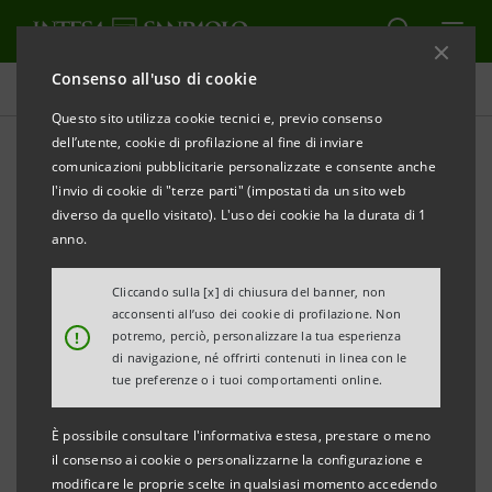
Consenso all'uso di cookie
Comunicati stampa
Questo sito utilizza cookie tecnici e, previo consenso
dell’utente, cookie di profilazione al fine di inviare
STAMPA
AGGIORNA
comunicazioni pubblicitarie personalizzate e consente anche
Avviso ai sensi dell’art. 84 del Regolamento
l'invio di cookie di "terze parti" (impostati da un sito web
Emittenti
diverso da quello visitato). L'uso dei cookie ha la durata di 1
(adottato dalla Consob con delibera n. 11971 del 14
anno.
maggio 1999 e successive modificazioni)
Cliccando sulla [x] di chiusura del banner, non
acconsenti all’uso dei cookie di profilazione. Non
INTESA SANPAOLO: FUSIONE PER
!
potremo, perciò, personalizzare la tua esperienza
INCORPORAZIONE DI UBI SISTEMI E SERVIZI S.C.P.A.
di navigazione, né offrirti contenuti in linea con le
tue preferenze o i tuoi comportamenti online.
IN INTESA SANPAOLO S.P.A.
È possibile consultare l'informativa estesa, prestare o meno
Torino, Milano, 3 marzo 2021 –
Si informa che - a
il consenso ai cookie o personalizzarne la configurazione e
seguito dell’autorizzazione rilasciata dalla Banca
modificare le proprie scelte in qualsiasi momento accedendo