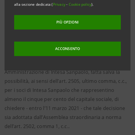
Centrale Europea ai sensi della vigente normativa - in
alla sezione dedicata (
Privacy
-
Cookie policy
).
data 3 marzo 2021 è stato depositato presso il
Registro delle Imprese di Torino, come previsto
PIÙ OPZIONI
dall’art. 2501-
ter
c.c., il progetto di fusione per
incorporazione di UBI SISTEMI E SERVIZI S.c.p.A. in
Intesa Sanpaolo S.p.A..
ACCONSENTO
La fusione sarà approvata dal Consiglio di
Amministrazione di Intesa Sanpaolo, fatta salva la
possibilità, ai sensi dell’art. 2505, ultimo comma, c.c.,
per i soci di Intesa Sanpaolo che rappresentino
almeno il cinque per cento del capitale sociale, di
chiedere - entro l’11 marzo 2021 - che tale decisione
sia adottata dall’Assemblea straordinaria a norma
dell’art. 2502, comma 1, c.c..