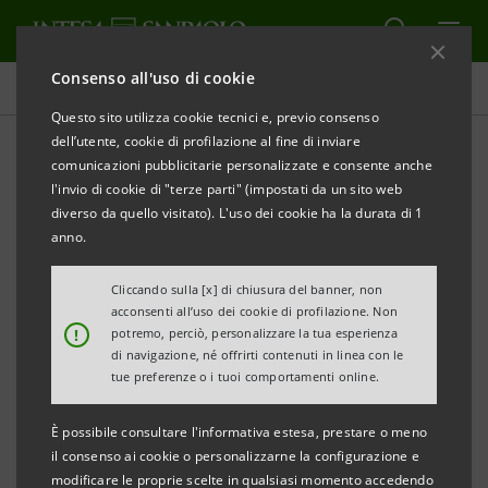
Consenso all'uso di cookie
Comunicati stampa
Questo sito utilizza cookie tecnici e, previo consenso
dell’utente, cookie di profilazione al fine di inviare
STAMPA
AGGIORNA
comunicazioni pubblicitarie personalizzate e consente anche
INTESA SANPAOLO: AVVISO DI CONVOCAZIONE DI
l'invio di cookie di "terze parti" (impostati da un sito web
ASSEMBLEA ORDINARIA
diverso da quello visitato). L'uso dei cookie ha la durata di 1
anno.
Torino, Milano, 13 settembre 2021
– E’ convocata
l’
Assemblea Ordinaria
di Intesa Sanpaolo S.p.A.
Cliccando sulla [x] di chiusura del banner, non
acconsenti all’uso dei cookie di profilazione. Non
presso il Nuovo Centro Direzionale in Torino, con
!
potremo, perciò, personalizzare la tua esperienza
ingresso in Corso Inghilterra n. 3, per le
ore 10.00
del
di navigazione, né offrirti contenuti in linea con le
tue preferenze o i tuoi comportamenti online.
14 ottobre 2021
,
in unica convocazione
, per
discutere e deliberare sull’ordine del giorno infra
È possibile consultare l'informativa estesa, prestare o meno
riportato.
il consenso ai cookie o personalizzarne la configurazione e
modificare le proprie scelte in qualsiasi momento accedendo