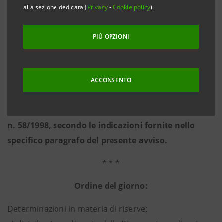
In relazione all’emergenza epidemiologica da
alla sezione dedicata (
Privacy
-
Cookie policy
).
Covid-19 e ai sensi dell’art. 106, comma 4, del D. L.
n. 18 del 17 marzo 2020, convertito dalla L. n. 27 del
PIÙ OPZIONI
24 aprile 2020, e successive modificazioni,
l’intervento e l’esercizio del voto degli aventi
diritto in Assemblea saranno consentiti
ACCONSENTO
esclusivamente tramite il Rappresentante
Designato ai sensi dell’art. 135-
undecies
del D. Lgs.
n. 58/1998, secondo le indicazioni fornite nello
specifico paragrafo del presente avviso.
* * *
Ordine del giorno:
Determinazioni in materia di riserve: