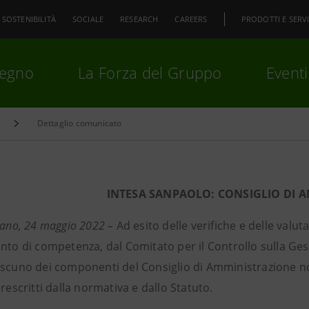
SOSTENIBILITÀ
SOCIALE
RESEARCH
CAREERS
PRODOTTI E SERVI
pegno
La Forza del Gruppo
Eventi
Dettaglio comunicato
premi
Invio
per cercare o
ESC
INTESA SANPAOLO: CONSIGLIO DI 
lano, 24 maggio 2022 –
Ad esito delle verifiche e delle valu
nto di competenza, dal Comitato per il Controllo sulla Gest
ascuno dei componenti del Consiglio di Amministrazione no
prescritti dalla normativa e dallo Statuto.