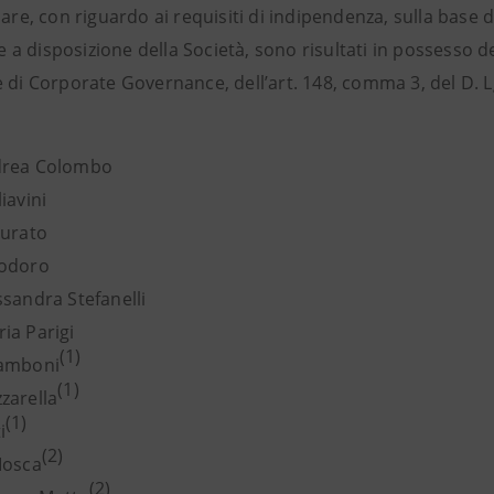
lare, con riguardo ai requisiti di indipendenza, sulla base d
 disposizione della Società, sono risultati in possesso del 
 di Corporate Governance, dell’art. 148, comma 3, del D. L
drea Colombo
iavini
iurato
modoro
ssandra Stefanelli
ia Parigi
(1)
Zamboni
(1)
zarella
(1)
i
(2)
Mosca
(2)