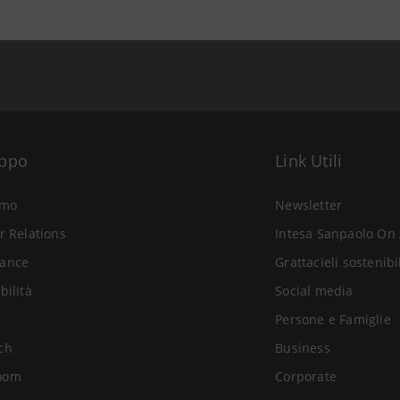
uppo
Link Utili
amo
Newsletter
r Relations
Intesa Sanpaolo On 
ance
Grattacieli sostenibi
bilità
Social media
Persone e Famiglie
ch
Business
oom
Corporate