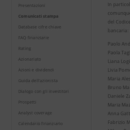
In partico
Presentazioni
comunque a
Comunicati stampa
del Codice
Database cifre chiave
bancaria:
FAQ finanziarie
Paolo An
Rating
Paola Tagl
Azionariato
Liana Log
Livia Po
Azioni e dividendi
Maria Ale
Guida dell'azionista
Bruno Mar
Dialogo con gli investitori
Daniele 
Prospetti
Maria Maz
Analyst coverage
Anna Gatt
Fabrizio 
Calendario finanziario