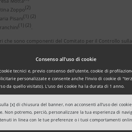
resa Motta
(2)
stina Zoppo
(1) (2)
aria Pisani
(1) (2)
ranchini
.
eri che sono componenti del Comitato per il Controllo sulla
addizionali previsti dalla normativa e dallo Statuto per la 
Consenso all'uso di cookie
cookie tecnici e, previo consenso dell’utente, cookie di profilazione
citarie personalizzate e consente anche l'invio di cookie di "terz
esentante di Lista di Minoranza
so da quello visitato). L'uso dei cookie ha la durata di 1 anno.
nente del Comitato per il Controllo sulla Gestione
ulla [x] di chiusura del banner, non acconsenti all’uso dei cookie
ne. Non potremo, perciò, personalizzare la tua esperienza di navi
elations
ntenuti in linea con le tue preferenze o i tuoi comportamenti onli
943180