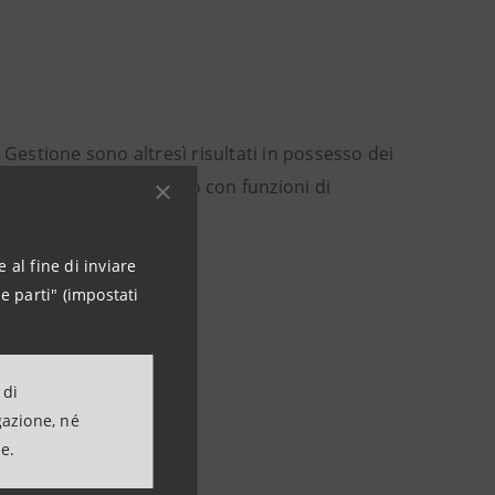
 Gestione sono altresì risultati in possesso dei
composizione dell’organo con funzioni di
 al fine di inviare
e parti" (impostati
 di
gazione, né
ne.