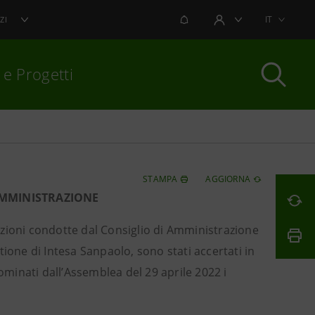
NOTIFICHE
IT
ZI
AREA UTENTE
 e Progetti
per chiudere
STAMPA
AGGIORNA
AMMINISTRAZIONE
tazioni condotte dal Consiglio di Amministrazione
ione di Intesa Sanpaolo, sono stati accertati in
minati dall’Assemblea del 29 aprile 2022 i