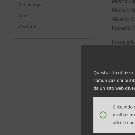
Milena Te
SEC Filings
Maria Cri
Link
Alberto M
Contatti
Roberto F
I consigli
requisiti 
controllo.
Questo sito utilizza 
__________
comunicazioni pubbli
(1) Rappr
da un sito web diver
(2) Compo
Cliccando s
profilazio
!
Investor R
offrirti co
+39.02.87