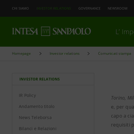
CHI SIAMO
INVESTOR RELATIONS
GOVERNANCE
NEWSROOM
L’ Im
Homepage
Investor relations
Comunicati stampa
INVESTOR RELATIONS
IR Policy
Torino, Mi
Andamento titolo
e, per qua
capo a ci
News Teleborsa
requisiti 
Bilanci e Relazioni