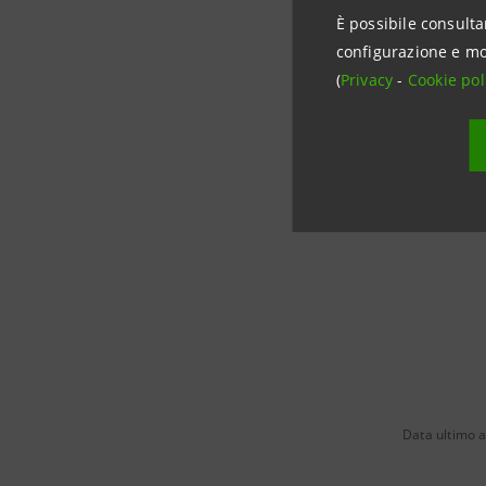
investor.
È possibile consulta
configurazione e mo
Media Rela
(
Privacy
-
Cookie pol
+39.02.87
stampa@i
group.in
Data ultimo 