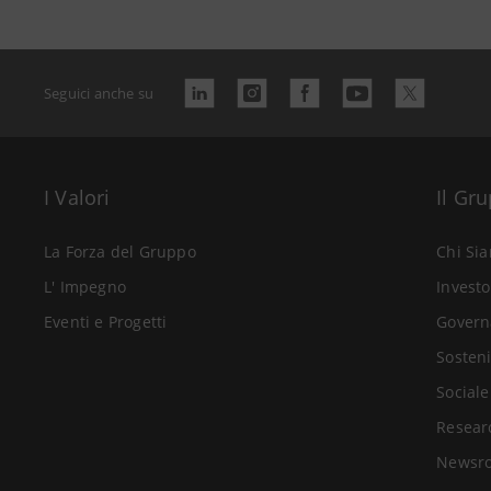
Seguici anche su
I Valori
Il Gr
La Forza del Gruppo
Chi Si
L' Impegno
Investo
Eventi e Progetti
Govern
Sosteni
Sociale
Resear
Newsr