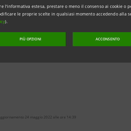
relations@intesasanpaolo.com
re l'informativa estesa, prestare o meno il consenso ai cookie o p
dificare le proprie scelte in qualsiasi momento accedendo alla s
tions
icy
).
962326
ntesasanpaolo.com
PIÙ OPZIONI
ACCONSENTO
tesasanpaolo.com
aggiornamento 24 maggio 2022 alle ore 14:39