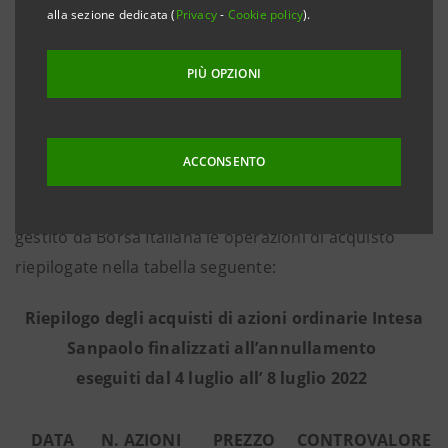
alla sezione dedicata (
Privacy
-
Cookie policy
).
Commissione dell’ 8 marzo 2016, che nel periodo dal
4 luglio all’ 8 luglio 2022 - in base alle informazioni
PIÙ OPZIONI
fornite dall’intermediario terzo Citigroup Global
Markets Limited, incaricato dell’esecuzione del
programma in piena indipendenza e senza alcun
ACCONSENTO
coinvolgimento del Gruppo Intesa Sanpaolo - ha
effettuato sul mercato regolamentato Euronext Milan
gestito da Borsa Italiana le operazioni di acquisto
riepilogate nella tabella seguente:
Riepilogo degli acquisti di azioni ordinarie Intesa
Sanpaolo finalizzati all’annullamento
eseguiti dal 4 luglio all’ 8 luglio 2022
DATA
N. AZIONI
PREZZO
CONTROVALORE