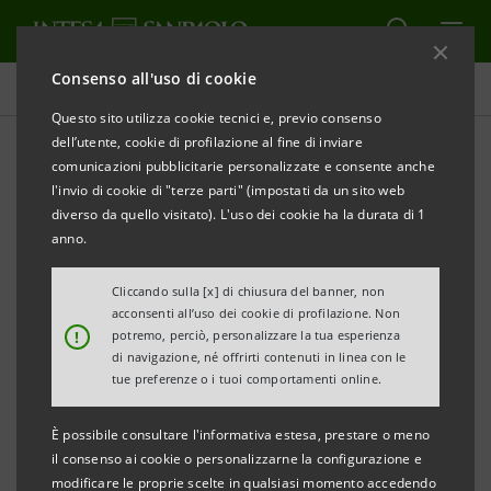
Consenso all'uso di cookie
Comunicati stampa
Questo sito utilizza cookie tecnici e, previo consenso
dell’utente, cookie di profilazione al fine di inviare
STAMPA
AGGIORNA
comunicazioni pubblicitarie personalizzate e consente anche
INTESA SANPAOLO: ESECUZIONE DEL PROGRAMMA
l'invio di cookie di "terze parti" (impostati da un sito web
DI ACQUISTO DI AZIONI PROPRIE FINALIZZATO
diverso da quello visitato). L'uso dei cookie ha la durata di 1
ALL’ANNULLAMENTO NEL PERIODO 4 LUGLIO - 8
anno.
LUGLIO 2022
Cliccando sulla [x] di chiusura del banner, non
acconsenti all’uso dei cookie di profilazione. Non
Torino, Milano, 11 luglio 2022
– Intesa Sanpaolo, in
!
potremo, perciò, personalizzare la tua esperienza
relazione all’esecuzione del programma di acquisto di
di navigazione, né offrirti contenuti in linea con le
tue preferenze o i tuoi comportamenti online.
azioni proprie finalizzato all’annullamento (
buyback
)
comunicato al mercato il 24 giugno 2022 e avviato il 4
È possibile consultare l'informativa estesa, prestare o meno
luglio 2022, informa, ai sensi dell’art. 2 del
il consenso ai cookie o personalizzarne la configurazione e
modificare le proprie scelte in qualsiasi momento accedendo
Regolamento Delegato UE 2016/1052 della