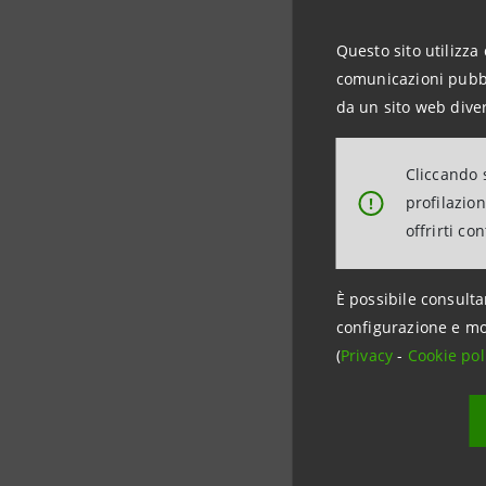
15.11.2022 -
Questo sito utilizza 
07:40
comunicazioni pubbli
da un sito web diver
Cliccando s
profilazio
!
14.11.2022 -
offrirti co
18:04
È possibile consulta
configurazione e mo
(
Privacy
-
Cookie pol
11.11.2022 -
09:47
04.11.2022 -