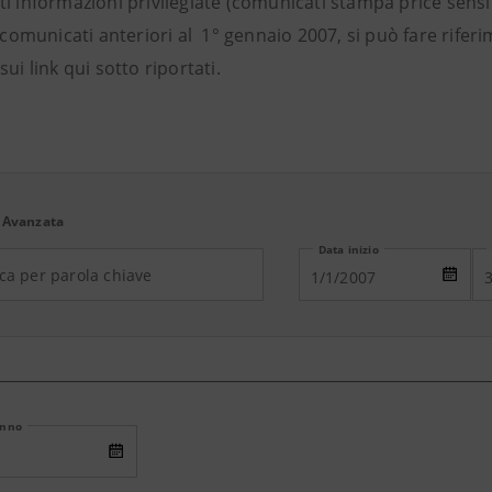
i informazioni privilegiate (comunicati stampa price sensi
i comunicati anteriori al 1° gennaio 2007, si può fare rifer
sui link qui sotto riportati.
 Avanzata
Data inizio
Anno