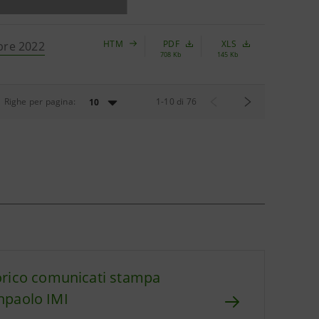
HTM
PDF
XLS
mbre 2022
708 Kb
145 Kb
Righe per pagina:
1
-
10
di
76
10
orico comunicati stampa
npaolo IMI