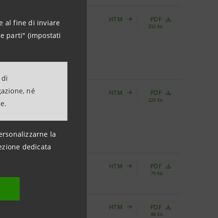
HTM
PDF
 67 milioni
 al fine di inviare
232 Kb
ed
e parti" (impostati
ani e
 di
gazione, né
HTM
PDF
o a un
224 Kb
ne.
 procedura di
lificati
ersonalizzarne la
ezione dedicata
HTM
PDF
tembre 2022
79 Kb
HTM
PDF
menti
88 Kb