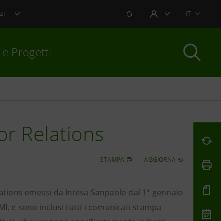
NOTIFICHE
IT
ZI
AREA UTENTE
 e Progetti
per chiudere
or Relations
STAMPA
AGGIORNA
elations emessi da Intesa Sanpaolo dal 1° gennaio
MI, e sono inclusi tutti i comunicati stampa