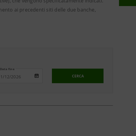
tive), che vengono specificatamente indicati.
imento ai precedenti siti delle due banche,
Data fine
CERCA