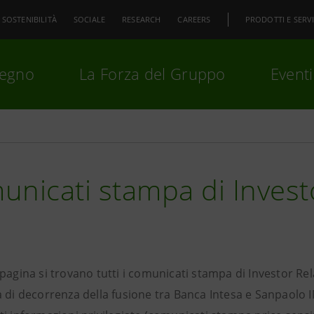
SOSTENIBILITÀ
SOCIALE
RESEARCH
CAREERS
PRODOTTI E SERVI
pegno
La Forza del Gruppo
Eventi
premi
Invio
per cercare o
ESC
nicati stampa di Invest
 pagina si trovano tutti i comunicati stampa di Investor R
 di decorrenza della fusione tra Banca Intesa e Sanpaolo I