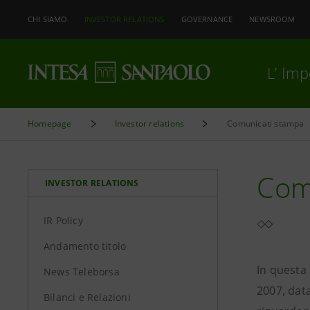
CHI SIAMO
INVESTOR RELATIONS
GOVERNANCE
NEWSROOM
L’ Im
Homepage
Investor relations
Comunicati stampa
Comu
INVESTOR RELATIONS
IR Policy
Andamento titolo
In questa
News Teleborsa
2007, data
Bilanci e Relazioni