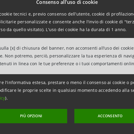
Consenso all'uso di cookie
Intesa Sanpaolo ha completato la cessione di circa
cookie tecnici e, previo consenso dell’utente, cookie di profilazione
di azioni Nexi tramite una procedura di accelerat
citarie personalizzate e consente anche l'invio di cookie di "terz
so da quello visitato). L'uso dei cookie ha la durata di 1 anno.
bookbuilding riservata a investitori qualificati Itali
istituzionali esteri
ulla [x] di chiusura del banner, non acconsenti all’uso dei cookie
ne. Non potremo, perciò, personalizzare la tua esperienza di navi
Intesa Sanpaolo avvia la vendita di azioni Nexi fin
ntenuti in linea con le tue preferenze o i tuoi comportamenti onli
massimo di circa 67 milioni di azioni tramite una
accelerated bookbuilding riservata a investitori qua
re l'informativa estesa, prestare o meno il consenso ai cookie o p
italiani e istituzionali esteri
dificare le proprie scelte in qualsiasi momento accedendo alla s
icy
).
Intesa Sanpaolo: Resoconto intermedio al 30 set
PIÙ OPZIONI
ACCONSENTO
Intesa Sanpaolo: avviso di pubblicazione di docu