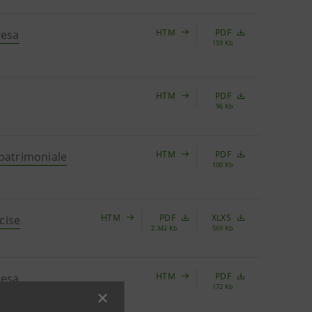
HTM
PDF
tesa
159 Kb
HTM
PDF
96 Kb
HTM
PDF
 patrimoniale
100 Kb
HTM
PDF
XLXS
cise
2.342 Kb
569 Kb
HTM
PDF
tesa
172 Kb