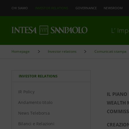
CHI SIAMO
INVESTOR RELATIONS
GOVERNANCE
NEWSROOM
L’ Im
Homepage
Investor relations
Comunicati stampa
INVESTOR RELATIONS
IR Policy
IL PIAN
Andamento titolo
WEALTH M
COMMISS
News Teleborsa
Bilanci e Relazioni
CREAZION