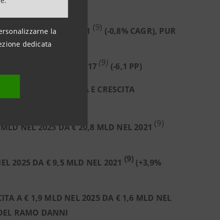
ne.
(9)
DA € 10,9 MLD DEL 2021
(-0,8% CAGR), PUR
ersonalizzarne la
ezione dedicata
2-2025
(9)
025 DAL 52,5% NEL 2017
(-6,1 PP)
 5 MLD PER TECNOLOGIA E CRESCITA
(9)
 MLD NEL 2025 DA € 20,8 MLD NEL 2021
(9)
L 2025 DA € 9,5 MLD NEL 2021
(+3,9%
ITA A € 1,9 MLD NEL 2025 DA € 1,6 MLD NEL
 DEL RAMO DANNI