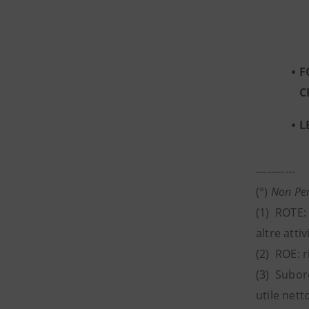
F
C
L
-----------
(°)
Non Pe
(1) ROTE: 
altre attiv
(2) ROE: r
(3) Subor
utile nett