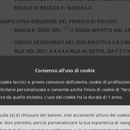
REGOLE DI BASILEA 3 / BASILEA 4
IGNIFICATIVA RIDUZIONE DEL PROFILO DI RISCHIO:
(°)
BANCA A “ZERO NPL”
E SENZA IMPATTO DAL
CA
CREDITI DETERIORATI NEL 2025 RIDOTTI A € 9,3 M
MLD NEL 2021, E A € 4,6 MLD AL NETTO, DA € 7,1
INCIDENZA DEI CREDITI DETERIORATI SUI CREDITI
Consenso all'uso di cookie
LORDO DELLE RETTIFICHE, DAL 2,4% NEL 2021, E 
cookie tecnici e, previo consenso dell’utente, cookie di profilazione
RETTIFICHE NETTE SU CREDITI IN CALO A € 1,9 ML
citarie personalizzate e consente anche l'invio di cookie di "terz
(8)
)
so da quello visitato). L'uso dei cookie ha la durata di 1 anno.
COSTO DEL RISCHIO IN CALO A CIRCA 40 PB NEL 20
(9)
2021
ulla [x] di chiusura del banner, non acconsenti all’uso dei cookie
ne. Non potremo, perciò, personalizzare la tua esperienza di navi
ALO DEI COSTI: