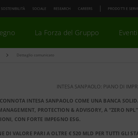
SOSTENIBILITÀ
SOCIALE
RESEARCH
CAREERS
PRODOTTI E SERVI
pegno
La Forza del Gruppo
Eventi
Dettaglio comunicato
premi
Invio
per cercare o
ESC
INTESA SANPAOLO: PIANO DI IMPR
O CONNOTA INTESA SANPAOLO COME UNA BANCA SOLIDA
ANAGEMENT, PROTECTION & ADVISORY, A “ZERO NPL”, 
IONI, CON FORTE IMPEGNO ESG.
E DI VALORE PARI A OLTRE € 520 MLD PER TUTTI GLI S