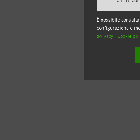
offrirti co
È possibile consulta
configurazione e mo
(
Privacy
-
Cookie pol
I
S