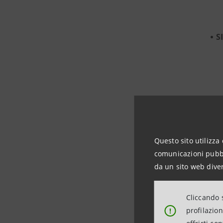
S
Questo sito utilizza 
comunicazioni pubbli
da un sito web diver
Cliccando s
profilazio
!
C