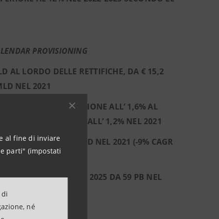
LENDAR PROVISIONING
LD AL LORDO DELLE RETTIFICHE, DA € 15,2
 MLD NEL 2021
(7)
 TOTALI
IN DIMINUZIONE ALL’ 1,6% AL
ALLO 0,8% AL NETTO, DALL’ 1,2% NEL 2021
 al fine di inviare
D NEL 2025 DA € 2,8 MLD NEL 2021 (-9% CAGR
e parti" (impostati
22-2025 E A 38 PB NEL 2025 DA 59 PB NEL
 di
gazione, né