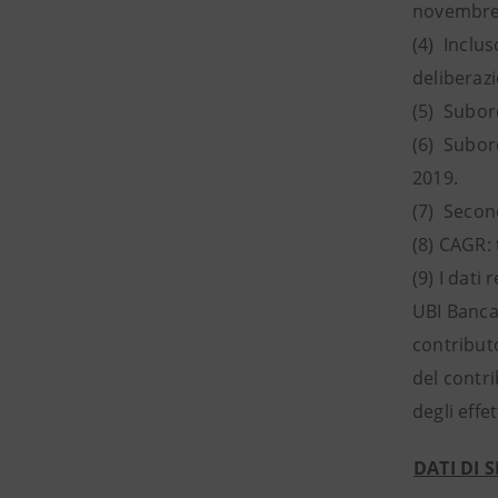
novembre
(4) Inclu
deliberaz
(5) Subord
(6) Subor
2019.
(7) Secon
(8) CAGR:
(9) I dati
UBI Banca 
contributo
del contri
degli effet
DATI DI S