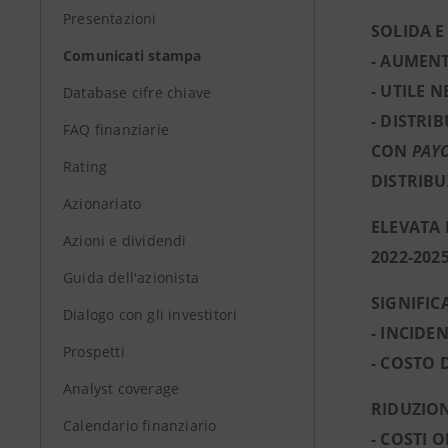
Presentazioni
SOLIDA E
Comunicati stampa
- AUMENT
- UTILE N
Database cifre chiave
- DISTRIB
FAQ finanziarie
CON
PAY
Rating
DISTRIBU
Azionariato
ELEVATA 
Azioni e dividendi
2022-202
Guida dell'azionista
SIGNIFIC
Dialogo con gli investitori
- INCIDE
Prospetti
- COSTO D
Analyst coverage
RIDUZION
Calendario finanziario
- COSTI O