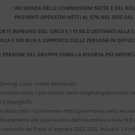
INCIDENZA DELLE COMMISSIONI NETTE E DEL RISU
PROVENTI OPERATIVI NETTI AL 57% NEL 2025 DAL
ORTE IMPEGNO ESG: CIRCA € 115 MLD DESTINATI ALLA 
IRCA € 500 MLN A SUPPORTO DELLE PERSONE IN DIFFICO
E PERSONE DEL GRUPPO SONO LA RISORSA PIÙ IMPOR
rforming Loans
: crediti deteriorati.
risultato netto / patrimonio netto tangibile (patrimonio ne
ità intangibili).
isultato netto / patrimonio netto (patrimonio netto esclus
dinatamente alle approvazioni dell’Assemblea e della BCE e
o contabile del Piano di Impresa 2022-2025. Inclusi € 1,4 ml