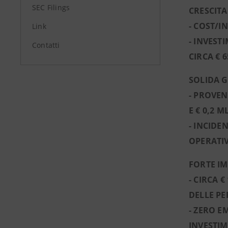
SEC Filings
CRESCITA
- COST/I
Link
- INVEST
Contatti
CIRCA € 
SOLIDA G
- PROVEN
E € 0,2 
- INCIDE
OPERATIV
FORTE I
- CIRCA 
DELLE PE
- ZERO E
INVESTIM