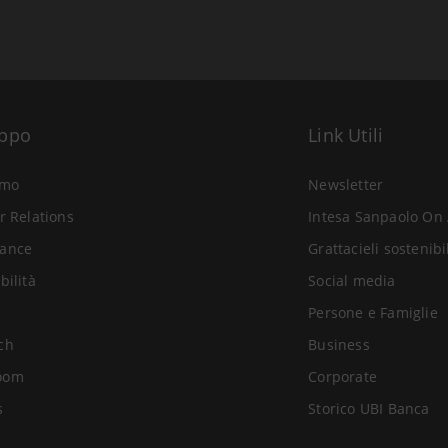
uppo
Link Utili
amo
Newsletter
r Relations
Intesa Sanpaolo On 
ance
Grattacieli sostenibi
bilità
Social media
Persone e Famiglie
ch
Business
oom
Corporate
s
Storico UBI Banca