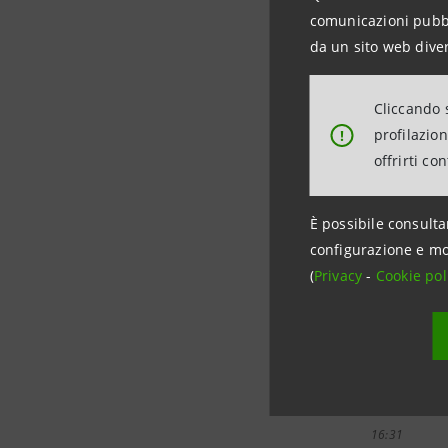
comunicazioni pubbli
15.12.2014 -
da un sito web diver
12:26
Cliccando s
09.12.2014 -
profilazio
!
13:55
offrirti co
03.12.2014 -
È possibile consulta
12:39
configurazione e mo
(
Privacy
-
Cookie pol
01.12.2014 -
08:16
25.11.2014 -
16:31