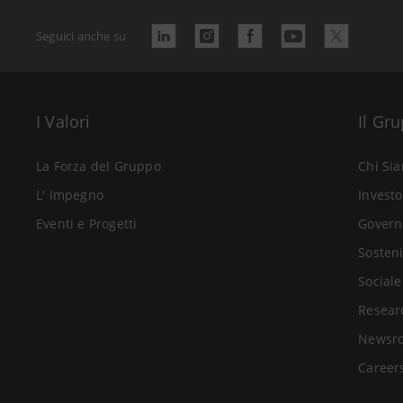
Seguici anche su
I Valori
Il Gr
La Forza del Gruppo
Chi Si
L' Impegno
Investo
Eventi e Progetti
Govern
Sosteni
Sociale
Resear
Newsr
Career