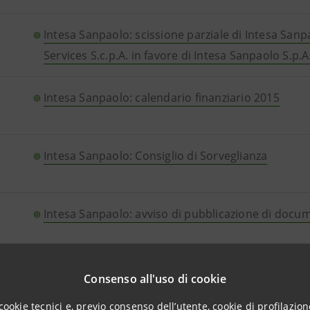
Intesa Sanpaolo: scissione parziale di Intesa San
Services S.c.p.A. in favore di Intesa Sanpaolo S.p.A
Intesa Sanpaolo: calendario finanziario 2015
Intesa Sanpaolo: Consiglio di Sorveglianza
Intesa Sanpaolo: avviso di pubblicazione di docu
Intesa Sanpaolo: Standard & Poor's modifica i rat
Consenso all'uso di cookie
cookie tecnici e, previo consenso dell’utente, cookie di profilazione