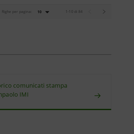
Righe per pagina:
1
-
10
di
84
10
orico comunicati stampa
npaolo IMI