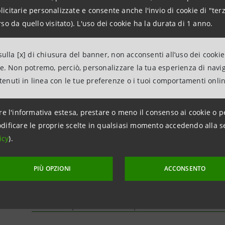
citarie personalizzate e consente anche l'invio di cookie di "terz
Intesa Sanpaolo: Assemblea speciale degli azionist
so da quello visitato). L'uso dei cookie ha la durata di 1 anno.
risparmio
ulla [x] di chiusura del banner, non acconsenti all’uso dei cookie
Intesa Sanpaolo: avviso di pubblicazione di docu
ne. Non potremo, perciò, personalizzare la tua esperienza di navi
ntenuti in linea con le tue preferenze o i tuoi comportamenti onli
Intesa Sanpaolo: variazione del capitale sociale
re l'informativa estesa, prestare o meno il consenso ai cookie o p
dificare le proprie scelte in qualsiasi momento accedendo alla s
icy
).
Intesa Sanpaolo: assegnazione e sottoscrizione de
ordinarie destinate ai dipendenti per il piano di 
PIÙ OPZIONI
ACCONSENTO
Lecoip
Intesa Sanpaolo: avviso di pubblicazione di docu