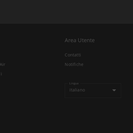
Area Utente
Contatti
Air
Notifiche
li
Lingua
Italiano