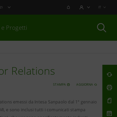
NOTIFICHE
IT
ZI
AREA UTENTE
 e Progetti
per chiudere
or Relations
STAMPA
AGGIORNA
elations emessi da Intesa Sanpaolo dal 1° gennaio
MI, e sono inclusi tutti i comunicati stampa