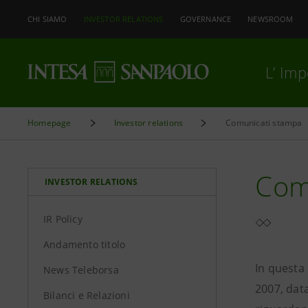
CHI SIAMO
INVESTOR RELATIONS
GOVERNANCE
NEWSROOM
L’ Im
Homepage
Investor relations
Comunicati stampa
Comu
INVESTOR RELATIONS
IR Policy
Andamento titolo
In questa
News Teleborsa
2007, data
Bilanci e Relazioni