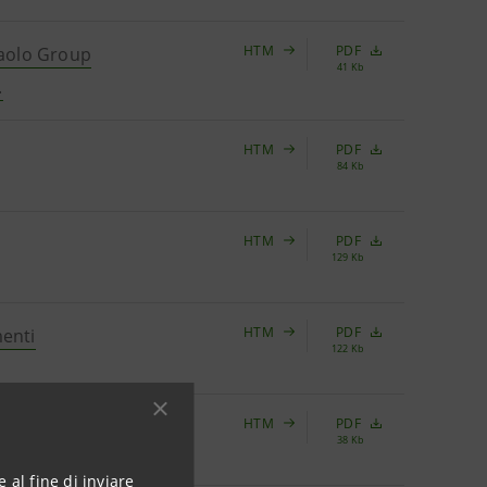
HTM
PDF
paolo Group
41 Kb
.
HTM
PDF
84 Kb
HTM
PDF
129 Kb
HTM
PDF
menti
122 Kb
HTM
PDF
ing
38 Kb
 al fine di inviare