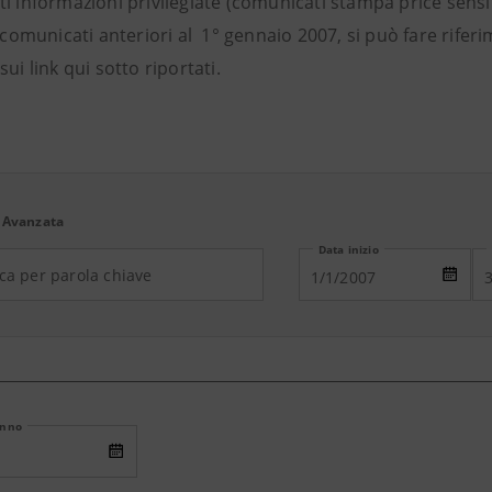
i informazioni privilegiate (comunicati stampa price sensi
i comunicati anteriori al 1° gennaio 2007, si può fare rifer
sui link qui sotto riportati.
 Avanzata
Data inizio
Anno