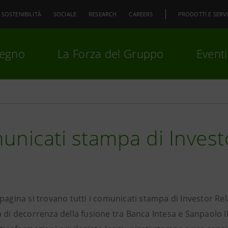
SOSTENIBILITÀ
SOCIALE
RESEARCH
CAREERS
PRODOTTI E SERVI
pegno
La Forza del Gruppo
Eventi
premi
Invio
per cercare o
ESC
nicati stampa di Invest
 pagina si trovano tutti i comunicati stampa di Investor R
 di decorrenza della fusione tra Banca Intesa e Sanpaolo I