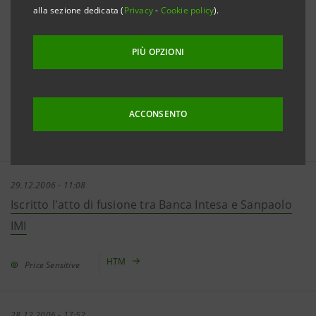
alla sezione dedicata (
Privacy
-
Cookie policy
).
29.12.2006 - 18:26
Effetti degli adempimenti richiesti dall'Autorità
Garante della Concorrenza e del Mercato sulle
PIÙ OPZIONI
previsioni di utile contenute nel documento di
fusione
ACCONSENTO
HTM
Price Sensitive
29.12.2006 - 11:08
Iscritto l'atto di fusione tra Banca Intesa e Sanpaolo
IMI
HTM
Price Sensitive
28.12.2006 - 17:52