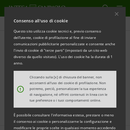
Consenso all'uso di cookie
Comunicati stampa
Questo sito utilizza cookie tecnici e, previo consenso
dell’utente, cookie di profilazione al fine di inviare
comunicazioni pubblicitarie personalizzate e consente anche
Storico Sanpaolo IMI:
l'invio di cookie di "terze parti" (impostati da un sito web
Comunicati Stampa
diverso da quello visitato). L'uso dei cookie ha la durata di 1
anno.
Cliccando sulla [x] di chiusura del banner, non
STAMPA
AGGIORNA
acconsenti all’uso dei cookie di profilazione. Non
!
potremo, perciò, personalizzare la tua esperienza
di navigazione, né offrirti contenuti in linea con le
Filtra per Anno
tue preferenze o i tuoi comportamenti online.
2006
È possibile consultare l'informativa estesa, prestare o meno
il consenso ai cookie o personalizzarne la configurazione e
modificare le proprie scelte in qualsiasi momento accedendo