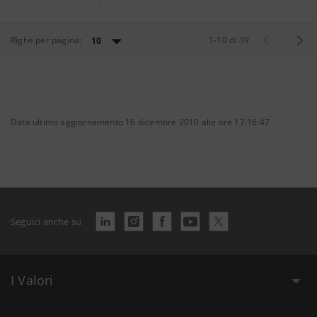
Righe per pagina:
1
-
10
di
39
10
Data ultimo aggiornamento 16 dicembre 2010 alle ore 17:16:47
Seguici anche su
I Valori