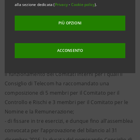
alla sezione dedicata (
Privacy
-
Cookie policy
).
Telecom Italia e ha deliberato:
PIÙ OPZIONI
1. di proporre all’Assemblea:
- di determinare in 13 il numero dei componenti il
Consiglio di Amministrazione, coniugando così il
ACCONSENTO
suggerimento di limitare il numero complessivo di
consiglieri con l’esigenza di facilitare la formazione ed
il funzionamento dei Comitati interni per i quali il
Consiglio di Telecom ha raccomandato una
composizione di 5 membri per il Comitato per il
Controllo e Rischi e 3 membri per il Comitato per le
Nomine e la Remunerazione;
- di fissare in tre esercizi, e dunque fino all’assemblea
convocata per l’approvazione del bilancio al 31
dicembre 2016, la durata del nominando Consiglio di