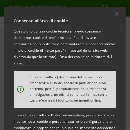
Consenso all'uso di cookie
Comunicati stampa
Questo sito utilizza cookie tecnici e, previo consenso
dell’utente, cookie di profilazione al fine di inviare
STAMPA
AGGIORNA
comunicazioni pubblicitarie personalizzate e consente anche
COMUNICATO STAMPA
l'invio di cookie di "terze parti" (impostati da un sito web
diverso da quello visitato). L'uso dei cookie ha la durata di 1
anno.
In data odierna si è riunito il Consiglio di
Amministrazione di Telco per deliberare in merito a
Cliccando sulla [x] di chiusura del banner, non
acconsenti all’uso dei cookie di profilazione. Non
talune determinazioni da assumere nell’Assemblea
!
potremo, perciò, personalizzare la tua esperienza
ordinaria e straordinaria di Telecom Italia convocata
di navigazione, né offrirti contenuti in linea con le
tue preferenze o i tuoi comportamenti online.
per il 16 aprile 2014. In particolare, con riferimento
alla nomina del nuovo Consiglio di Amministrazione, il
È possibile consultare l'informativa estesa, prestare o meno
Consiglio di Telco ha valutato positivamente le
il consenso ai cookie o personalizzarne la configurazione e
modificare le proprie scelte in qualsiasi momento accedendo
raccomandazioni formulate dal Consiglio uscente di