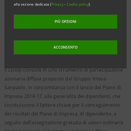
entro il 17 ottobre 2014, a servizio di un piano di
alla sezione dedicata (
Privacy
-
Cookie policy
).
assegnazione gratuita di azioni ordinarie Intesa
Sanpaolo ai dipendenti, così come autorizzato
PIÙ OPZIONI
dall’Assemblea dell’8 maggio 2014, nel contesto del
piano di investimento basato su strumenti finanziari
denominato
Leveraged Employee Co-Investment Plan
ACCONSENTO
(“
Lecoip
”), già comunicato al mercato.
Il
Lecoip
consiste in uno strumento di partecipazione
azionaria diffusa proposto dal Gruppo Intesa
Sanpaolo, in concomitanza con il lancio del Piano di
Impresa 2014-17, alla generalità dei dipendenti, che
costituiscono il fattore chiave per il conseguimento
dei risultati del Piano di Impresa. Al dipendente, a
seguito dell’assegnazione gratuita di azioni ordinarie