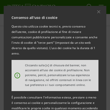
Consenso all'uso di cookie
Comunicati stampa
Questo sito utilizza cookie tecnici e, previo consenso
dell’utente, cookie di profilazione al fine di inviare
STAMPA
AGGIORNA
comunicazioni pubblicitarie personalizzate e consente anche
INTESA SANPAOLO: AVVIO DEL PROGRAMMA DI
l'invio di cookie di "terze parti" (impostati da un sito web
ACQUISTO DI AZIONI PROPRIE ORDINARIE
diverso da quello visitato). L'uso dei cookie ha la durata di 1
PER L’ASSEGNAZIONE GRATUITA AI DIPENDENTI
anno.
Cliccando sulla [x] di chiusura del banner, non
acconsenti all’uso dei cookie di profilazione. Non
!
potremo, perciò, personalizzare la tua esperienza
Torino, Milano, 10 ottobre
2014
– Intesa Sanpaolo
di navigazione, né offrirti contenuti in linea con le
informa che dal 13 ottobre 2014 - a seguito del
tue preferenze o i tuoi comportamenti online.
rilascio della specifica autorizzazione da parte della
È possibile consultare l'informativa estesa, prestare o meno
Banca d’Italia - verrà avviato un programma di
il consenso ai cookie o personalizzarne la configurazione e
acquisto di azioni proprie ordinarie, che si concluderà
modificare le proprie scelte in qualsiasi momento accedendo