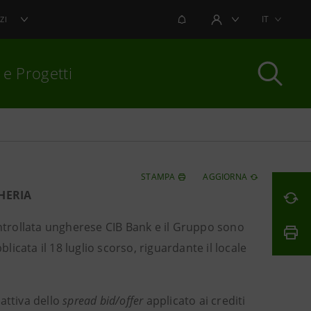
NOTIFICHE
IT
ZI
AREA UTENTE
 e Progetti
per chiudere
STAMPA
AGGIORNA
HERIA
ntrollata ungherese CIB Bank e il Gruppo sono
licata il 18 luglio scorso, riguardante il locale
attiva dello
spread bid/offer
applicato ai crediti