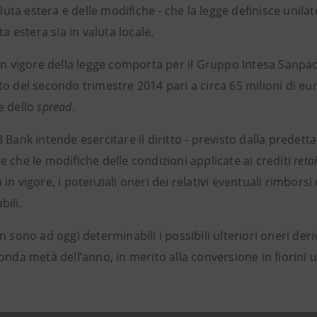
luta estera e delle modifiche - che la legge definisce unilate
uta estera sia in valuta locale.
in vigore della legge comporta per il Gruppo Intesa Sanpao
o del secondo trimestre 2014 pari a circa 65 milioni di euro 
e dello
spread
.
 Bank intende esercitare il diritto - previsto dalla predetta
 che le modifiche delle condizioni applicate ai crediti
retai
in vigore, i potenziali oneri dei relativi eventuali rimbors
bili.
n sono ad oggi determinabili i possibili ulteriori oneri der
onda metà dell’anno, in merito alla conversione in fiorini 