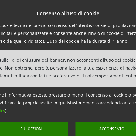
Consenso all'uso di cookie
Relations
943180
cookie tecnici e, previo consenso dell’utente, cookie di profilazione
citarie personalizzate e consente anche l'invio di cookie di "terz
.relations@intesasanpaolo.com
so da quello visitato). L'uso dei cookie ha la durata di 1 anno.
ations
963531
ulla [x] di chiusura del banner, non acconsenti all’uso dei cookie
intesasanpaolo.com
ne. Non potremo, perciò, personalizzare la tua esperienza di navi
ntenuti in linea con le tue preferenze o i tuoi comportamenti onli
tesasanpaolo.com
re l'informativa estesa, prestare o meno il consenso ai cookie o p
dificare le proprie scelte in qualsiasi momento accedendo alla s
icy
).
PIÙ OPZIONI
ACCONSENTO