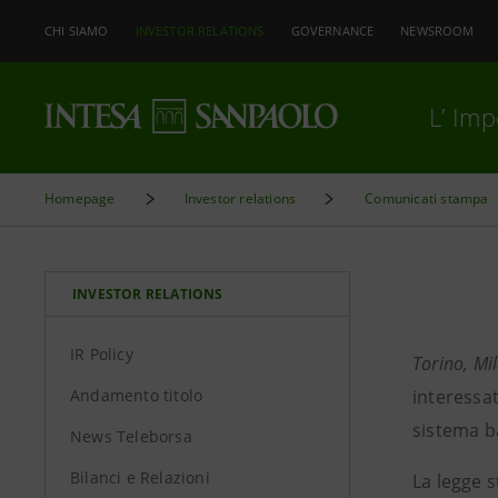
CHI SIAMO
INVESTOR RELATIONS
GOVERNANCE
NEWSROOM
L’ Im
Homepage
Investor relations
Comunicati stampa
INVESTOR RELATIONS
IR Policy
Torino, Mi
Andamento titolo
interessat
sistema b
News Teleborsa
Bilanci e Relazioni
La legge s