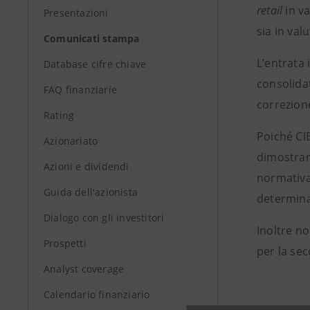
retail
in va
Presentazioni
sia in val
Comunicati stampa
L’entrata 
Database cifre chiave
consolidat
FAQ finanziarie
correzion
Rating
Poiché CIB
Azionariato
dimostrare
Azioni e dividendi
normativa 
Guida dell'azionista
determina
Dialogo con gli investitori
Inoltre no
Prospetti
per la sec
Analyst coverage
Calendario finanziario