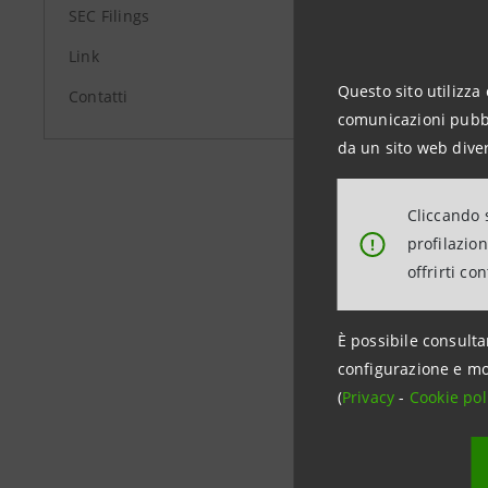
SEC Filings
Link
Investor 
+39.02.87
Questo sito utilizza 
Contatti
comunicazioni pubbli
investor
da un sito web diver
Media Rel
+39.02.87
Cliccando s
stampa@
profilazio
!
offrirti co
group.in
È possibile consulta
configurazione e mo
(
Privacy
-
Cookie pol