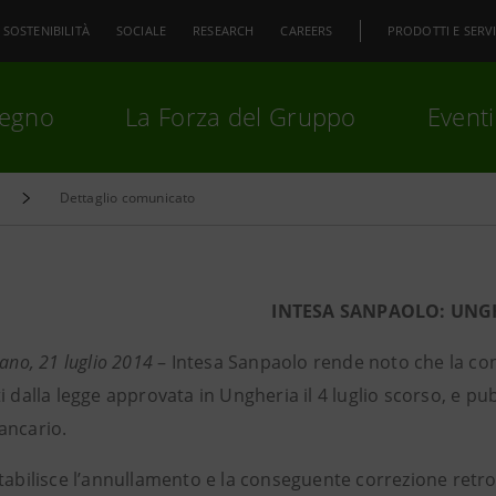
SOSTENIBILITÀ
SOCIALE
RESEARCH
CAREERS
PRODOTTI E SERVI
pegno
La Forza del Gruppo
Eventi
Dettaglio comunicato
premi
Invio
per cercare o
ESC
INTESA SANPAOLO: UNG
lano,
21 luglio 2014
– Intesa Sanpaolo rende noto che la co
i dalla legge approvata in Ungheria il 4 luglio scorso, e pubb
ancario.
tabilisce l’annullamento e la conseguente correzione retro