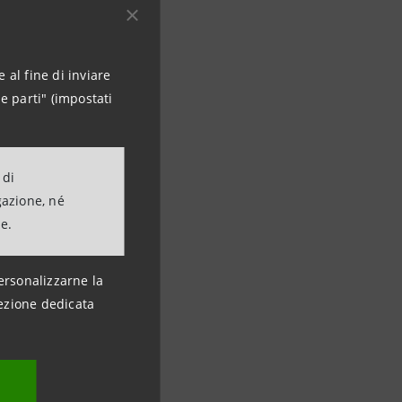
 al fine di inviare
e parti" (impostati
 di
gazione, né
ne.
ersonalizzarne la
ezione dedicata