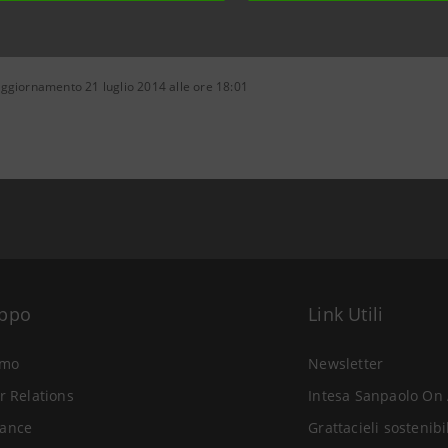
ggiornamento 21 luglio 2014 alle ore 18:01
uppo
Link Utili
amo
Newsletter
r Relations
Intesa Sanpaolo On 
ance
Grattacieli sostenibi