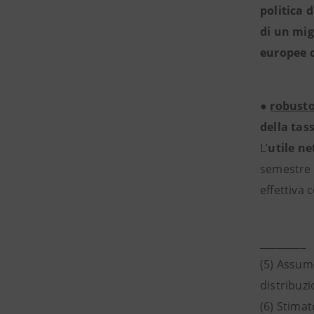
politica 
di un mig
europee c
●
robusto
della tas
L’
utile n
semestre 
effettiva 
_________
(5) Assume
distribuzi
(6) Stimat