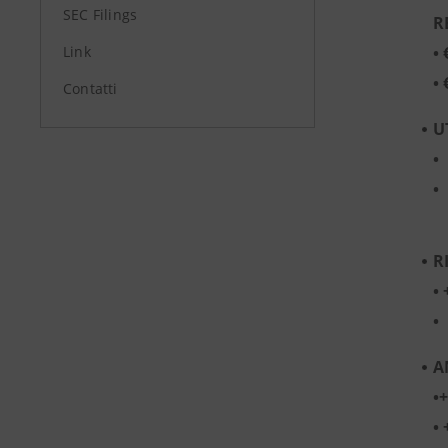
SEC Filings
R
Link
•
€
•
Contatti
U
•
•
R
•
•
A
•
•