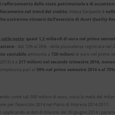
di rafforzamento dello stato patrimoniale e di accanton
lioramento nel trend del credito
; Intesa Sanpaolo è
nell
he usciranno vincenti dall’esercizio di
Asset Quality Rev
 utile netto
:
quasi 1,2 miliardi di euro nel primo semest
sazione
- dal 12% al 26% - della plusvalenza registrata nel
etto contabile
ammonta a
720 milioni
di euro nel primo s
2013) e a
217 milioni nel secondo trimestre 2014, nonost
complessiva pari al
59% nel primo semestre 2014 e al 75%
ndo come tali 500 milioni di euro, ossia la metà del milia
one per l’esercizio 2014 nel Piano di Impresa 2014-2017.
o applicando ai dati di bilancio del 30 giugno 2014 i para