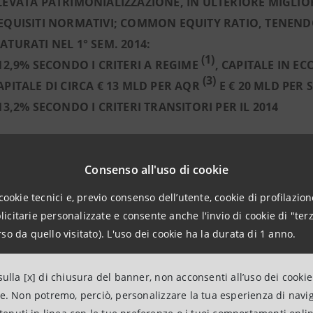
LEVATA PATRIMONIALIZZAZIONE, IN ULTERIORE MIGLI
EQUISITI NORMATIVI; COMMON EQUITY RATIO, TENENDO
ATURATI NEL 1° SEM. 2014:
(1)
 12,9% SECONDO I CRITERI A REGIME
, CAPITALE IN E
(3)
APITALE DI CIRCA € 13 MLD PER AQR
E € 20 MLD PER 
 13,2% SECONDO I CRITERI TRANSITORI PER IL 2014
____________
o applicando ai dati di bilancio del 30 giugno 2014 i para
Consenso all'uso di cookie
ento totale delle imposte differite attive (DTA) relative al
cookie tecnici e, previo consenso dell’utente, cookie di profilazione
to entro il 2019 delle DTA relative alle perdite pregresse 
citarie personalizzate e consente anche l'invio di cookie di "terz
vi vengono trattati come attivi ponderati per il rischio anz
so da quello visitato). L'uso dei cookie ha la durata di 1 anno.
di punto).
to a un requisito massimo del 9,5% richiesto dalla normativ
ulla [x] di chiusura del banner, non acconsenti all’uso dei cookie
uity + 2,5% conservation buffer + 2,5% di massimo buffer 
ne. Non potremo, perciò, personalizzare la tua esperienza di navi
o alla soglia dell’8% per l’
AQR
(la verifica della qualità deg