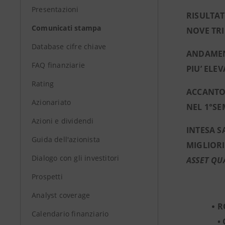
Presentazioni
RISULTAT
Comunicati stampa
NOVE TRI
Database cifre chiave
ANDAMENT
FAQ finanziarie
PIU’ ELE
Rating
ACCANTON
Azionariato
NEL 1°SEM
Azioni e dividendi
INTESA S
Guida dell'azionista
MIGLIORI
Dialogo con gli investitori
ASSET QUA
Prospetti
Analyst coverage
R
Calendario finanziario
•