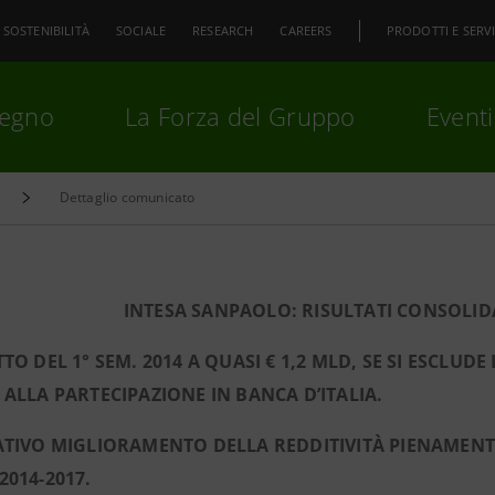
SOSTENIBILITÀ
SOCIALE
RESEARCH
CAREERS
PRODOTTI E SERVI
pegno
La Forza del Gruppo
Eventi
Dettaglio comunicato
premi
Invio
per cercare o
ESC
INTESA SANPAOLO: RISULTATI CONSOLIDA
TTO DEL 1° SEM. 2014 A QUASI € 1,2 MLD, SE SI ESCL
 ALLA PARTECIPAZIONE IN BANCA D’ITALIA.
ATIVO MIGLIORAMENTO DELLA REDDITIVITÀ PIENAMENTE 
2014-2017.