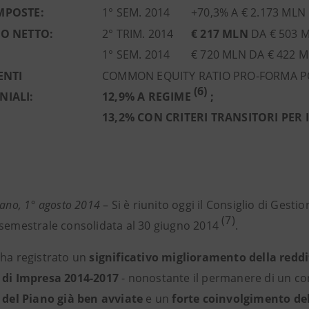
MPOSTE:
1° SEM. 2014
+70,3% A € 2.173 MLN
TO NETTO:
2° TRIM. 2014
€ 217 MLN
DA € 503 M
1° SEM. 2014
€ 720 MLN DA € 422 M
ENTI
COMMON EQUITY RATIO PRO-FORMA P
(6)
NIALI:
12,9% A REGIME
;
13,2% CON CRITERI TRANSITORI PER I
lano,
1° agosto 2014
– Si è riunito oggi il Consiglio di Gest
(7)
 semestrale consolidata al 30 giugno 2014
.
 ha registrato un
significativo miglioramento della reddit
 di Impresa 2014-2017
- nonostante il permanere di un con
e del Piano già ben avviate
e un
forte coinvolgimento de