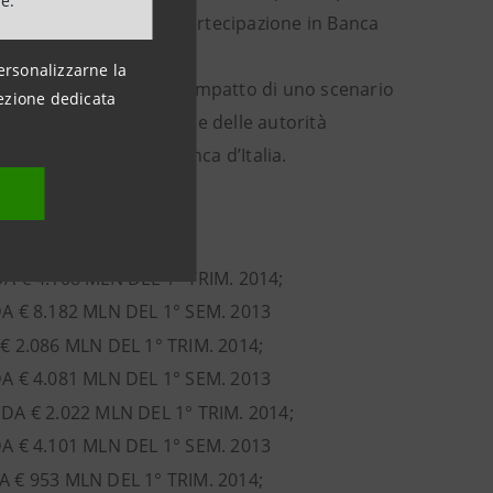
ne.
ficio derivante dalla partecipazione in Banca
ersonalizzarne la
est
(la simulazione dell’impatto di uno scenario
ezione dedicata
ropee in corso da parte delle autorità
la partecipazione in Banca d’Italia.
A € 4.108 MLN DEL 1° TRIM. 2014;
DA € 8.182 MLN DEL 1° SEM. 2013
€ 2.086 MLN DEL 1° TRIM. 2014;
DA € 4.081 MLN DEL 1° SEM. 2013
DA € 2.022 MLN DEL 1° TRIM. 2014;
DA € 4.101 MLN DEL 1° SEM. 2013
A € 953 MLN DEL 1° TRIM. 2014;