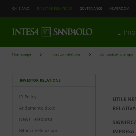
CHI SIAMO
INVESTOR RELATIONS
GOVERNANCE
NEWSROOM
L’ Im
Homepage
Investor relations
Comunicati stampa
INVESTOR RELATIONS
IR Policy
UTILE NE
Andamento titolo
RELATIVA
News Teleborsa
SIGNIFIC
Bilanci e Relazioni
IMPRESA 