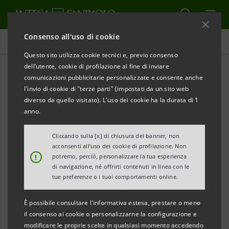
Consenso all'uso di cookie
Investor relations
Questo sito utilizza cookie tecnici e, previo consenso
dell’utente, cookie di profilazione al fine di inviare
comunicazioni pubblicitarie personalizzate e consente anche
Comunicati stampa di
l'invio di cookie di "terze parti" (impostati da un sito web
Investor Relations
diverso da quello visitato). L'uso dei cookie ha la durata di 1
anno.
Cliccando sulla [x] di chiusura del banner, non
STAMPA
AGGIORNA
acconsenti all’uso dei cookie di profilazione. Non
!
potremo, perciò, personalizzare la tua esperienza
di navigazione, né offrirti contenuti in linea con le
In questa pagina si trovano tutti i comunicati stampa
tue preferenze o i tuoi comportamenti online.
di Investor Relations emessi da Intesa Sanpaolo dal 1°
È possibile consultare l'informativa estesa, prestare o meno
gennaio 2007, data di decorrenza della fusione tra
il consenso ai cookie o personalizzarne la configurazione e
Banca Intesa e Sanpaolo IMI, e sono inclusi tutti i
modificare le proprie scelte in qualsiasi momento accedendo