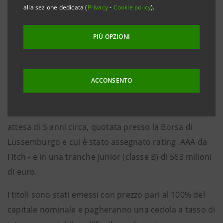
nel comunicato stampa dell’ 11 novembre 2008.
alla sezione dedicata (
Privacy
-
Cookie policy
).
La strutturazione dell’operazione è stata curata da
PIÙ OPZIONI
Intesa Sanpaolo e Banca IMI in qualità di Arrangers.
Banca IMI è responsabile dell’offerta dei titoli, in
qualità di Lead Manager e Book Runner.
ACCONSENTO
L’operazione è articolata in un’unica tranche senior
(classe A) di 5.297 milioni di euro - con vita media
attesa di 5 anni circa, quotata presso la Borsa di
Lussemburgo e cui è stato assegnato rating AAA da
Fitch - e in una tranche junior (classe B) di 563 milioni
di euro.
I titoli sono stati emessi con prezzo pari al 100% del
capitale nominale e pagheranno una cedola a tasso di