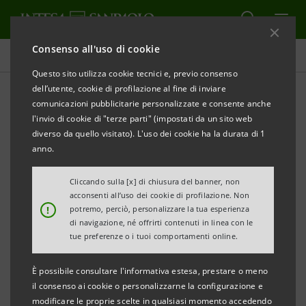
Consenso all'uso di cookie
Comunicati stampa
Questo sito utilizza cookie tecnici e, previo consenso
dell’utente, cookie di profilazione al fine di inviare
STAMPA
AGGIORNA
comunicazioni pubblicitarie personalizzate e consente anche
INTESA SANPAOLO LANCIA CARTOLARIZZAZIONE
l'invio di cookie di "terze parti" (impostati da un sito web
diverso da quello visitato). L'uso dei cookie ha la durata di 1
PER 5,9 MILIARDI DI EURO
anno.
Torino, Milano, 20 luglio 2009
– Intesa Sanpaolo ha
Cliccando sulla [x] di chiusura del banner, non
effettuato oggi un’operazione di cartolarizzazione di
acconsenti all’uso dei cookie di profilazione. Non
!
potremo, perciò, personalizzare la tua esperienza
un portafoglio di mutui fondiari residenziali in bonis
di navigazione, né offrirti contenuti in linea con le
per 5.860 milioni di euro tramite il veicolo Adriano
tue preferenze o i tuoi comportamenti online.
Finance, nel quadro del prudenziale ampliamento
È possibile consultare l'informativa estesa, prestare o meno
della già elevata disponibilità di attivi stanziabili
il consenso ai cookie o personalizzarne la configurazione e
presso le Banche Centrali che era stato annunciato
modificare le proprie scelte in qualsiasi momento accedendo