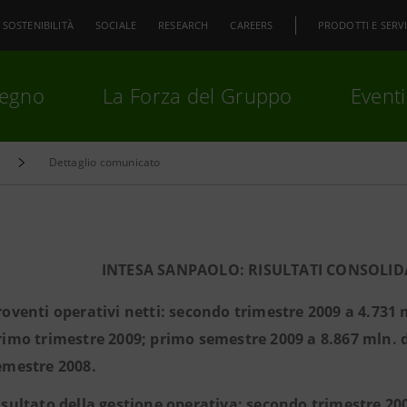
SOSTENIBILITÀ
SOCIALE
RESEARCH
CAREERS
PRODOTTI E SERVI
pegno
La Forza del Gruppo
Eventi
Dettaglio comunicato
premi
Invio
per cercare o
ESC
INTESA SANPAOLO: RISULTATI CONSOLIDA
roventi operativi netti: secondo trimestre 2009 a 4.731 m
rimo trimestre 2009; primo semestre 2009 a 8.867 mln. d
emestre 2008.
isultato della gestione operativa: secondo trimestre 200