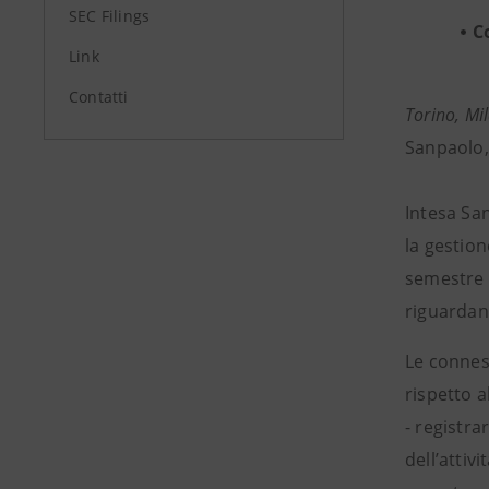
SEC Filings
C
Link
Contatti
Torino, Mi
Sanpaolo,
Intesa Sa
la gestion
semestre 2
riguardant
Le connes
rispetto a
- registra
dell’attiv