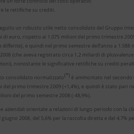
e un forte controllo dei costi operativi;
e le rettifiche su crediti.
eguito un robusto utile netto consolidato del Gruppo Inte
i di euro, rispetto ai 1.075 milioni del primo trimestre 2009
 differite), e quindi nel primo semestre dell’anno a 1.588 m
008 (che aveva registrato circa 1,2 miliardi di plusvalenze 
ioni), nonostante le significative rettifiche su crediti peral
(*)
tto consolidato normalizzato
è ammontato nel secondo tri
i del primo trimestre 2009 (+1,4%), e quindi è stato pari n
ilioni del primo semestre 2008 (-48,9%).
he aziendali orientate a relazioni di lungo periodo con la c
l giugno 2008, del 5,6% per la raccolta diretta e del 4,7% pe