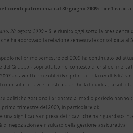
oefficienti patrimoniali al 30 giugno 2009: Tier 1 ratio al
lano, 28 agosto 2009
– Si è riunito oggi sotto la presidenza d
 che ha approvato la relazione semestrale consolidata al
npaolo nel primo semestre del 2009 ha continuato ad attua
e del Gruppo - soprattutto nel contesto di crisi dei mercati
007 - e aventi come obiettivo prioritario la redditività sos
i non solo i ricavi e i costi ma anche la liquidità, la solidità
se politiche gestionali orientate al medio periodo hanno 
l primo trimestre del 2009, in particolare di:
re una significativa ripresa dei ricavi, che ha riguardato in
ità di negoziazione e risultato della gestione assicurativa;