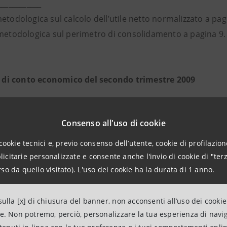
____________
etodologica sul calcolo dell’utile netto normalizzato a pag
metodologica sul perimetro di consolidamento a pagina 9.
ti di conto economico del secondo trimestre 2009
conomico consolidato del secondo trimestre 2009 (2) registr
n aumento del 14,4% rispetto ai 4.136 milioni del primo trim
Consenso all'uso di cookie
ioni del secondo trimestre 2008.
cookie tecnici e, previo consenso dell’utente, cookie di profilazione
mbito, nel secondo trimestre 2009 gli interessi netti ammo
citarie personalizzate e consente anche l'invio di cookie di "terz
so da quello visitato). L'uso dei cookie ha la durata di 1 anno.
i 2.687 milioni del primo trimestre 2009 e in flessione del 
2008. La crescita tra il primo e il secondo trimestre 2009
ulla [x] di chiusura del banner, non acconsenti all’uso dei cookie
ta gestione delle condizioni e dall’adozione di misure di pa
ne. Non potremo, perciò, personalizzare la tua esperienza di navi
se, che hanno permesso anche di contenere la flessione ris