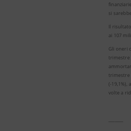
finanziari
si sarebbe
Il risulta
ai 107 mil
Gli oneri
trimestre 
ammortamen
trimestre
(-19,1%), 
volte a ri
_______