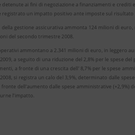
e detenute ai fini di negoziazione a finanziamenti e crediti e 
 registrato un impatto positivo ante imposte sul risultato de
to della gestione assicurativa ammonta 124 milioni di euro, 
ioni del secondo trimestre 2008.
 operativi ammontano a 2.341 milioni di euro, in leggero au
2009, a seguito di una riduzione del 2,8% per le spese del 
ti, a fronte di una crescita dell’ 8,7% per le spese ammin
 2008, si registra un calo del 3,9%, determinato dalle spe
a fronte dell’aumento dalle spese amministrative (+2,9%) do
durne l’impatto.