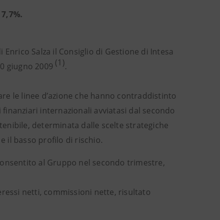
 7,7%.
i Enrico Salza il Consiglio di Gestione di Intesa
(1)
 30 giugno 2009
.
re le linee d’azione che hanno contraddistinto
 finanziari internazionali avviatasi dal secondo
tenibile, determinata dalle scelte strategiche
 e il basso profilo di rischio.
consentito al Gruppo nel secondo trimestre,
teressi netti, commissioni nette, risultato