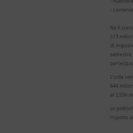
- mantener
- contener
Ne è cons
513 milion
di imposte
semestre 2
partecipaz
L’utile ne
644 milion
ai 2.536 m
Le politic
rispetto a