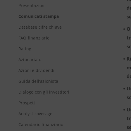
Presentazioni
d
Comunicati stampa
s
Database cifre chiave
O
t
FAQ finanziarie
s
Rating
R
Azionariato
m
Azioni e dividendi
d
Guida dell'azionista
U
Dialogo con gli investitori
s
Prospetti
U
Analyst coverage
t
Calendario finanziario
s