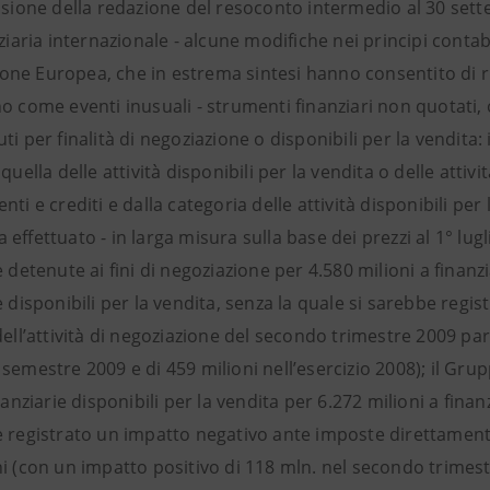
casione della redazione del resoconto intermedio al 30 sett
nziaria internazionale - alcune modifiche nei principi contab
ne Europea, che in estrema sintesi hanno consentito di ric
o come eventi inusuali - strumenti finanziari non quotati,
ti per finalità di negoziazione o disponibili per la vendita:
quella delle attività disponibili per la vendita o delle attiv
nti e crediti e dalla categoria delle attività disponibili per 
effettuato - in larga misura sulla base dei prezzi al 1° lugli
e detenute ai fini di negoziazione per 4.580 milioni a finanzi
e disponibili per la vendita, senza la quale si sarebbe regi
dell’attività di negoziazione del secondo trimestre 2009 par
semestre 2009 e di 459 milioni nell’esercizio 2008); il Grup
inanziarie disponibili per la vendita per 6.272 milioni a fina
e registrato un impatto negativo ante imposte direttament
ni (con un impatto positivo di 118 mln. nel secondo trimes