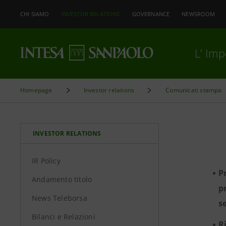
CHI SIAMO
INVESTOR RELATIONS
GOVERNANCE
NEWSROOM
L’ Im
Homepage
Investor relations
Comunicati stampa
INVESTOR RELATIONS
IR Policy
P
Andamento titolo
p
News Teleborsa
s
Bilanci e Relazioni
R