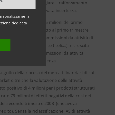
ne.
a di continuare a privilegiare il rafforzamento
o da una perdurante elevata incertezza.
ersonalizzarne la
el 6,8% rispetto ai 1.255 milioni del primo
ezione dedicata
do trimestre 2008. Rispetto al primo trimestre
aumento dell’ 1,7% e commissioni da attività di
icurativi, collocamento titoli,...) in crescita
ione del 7,7% delle commissioni da attività
intermediazione e consulenza.
 seguito della ripresa dei mercati finanziari di cui
arket oltre che la valutazione delle attività
o positivo di 4 milioni per i prodotti strutturati
ato 79 milioni di effetti negativi della crisi dei
ni del secondo trimestre 2008 (che aveva
dito). Senza la riclassificazione IAS di attività