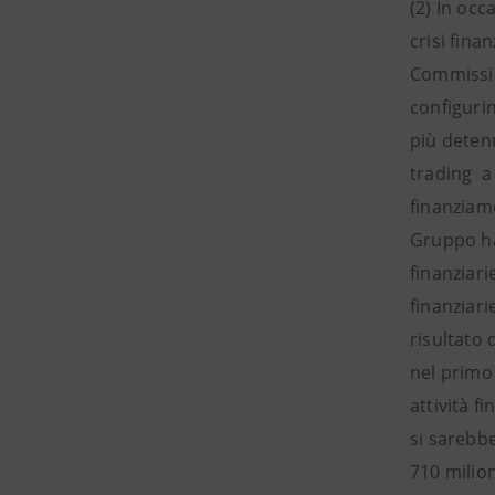
(2) In oc
crisi fina
Commissio
configurin
più detenu
trading a 
finanziame
Gruppo ha 
finanziari
finanziari
risultato 
nel primo 
attività f
si sarebb
710 milio