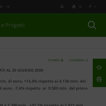
NOTIFICHE
IT
ZI
AREA UTENTE
 e Progetti
per chiudere
STAMPA
AGGIORNA
TI AL 30 GIUGNO 2009
ln. di euro, +14,4% rispetto ai 4.136 mln. del
i euro, -7,4% rispetto ai 9.580 mln. del primo
9 a 2.390 mln., +31,2% rispetto ai 1.822 mln.