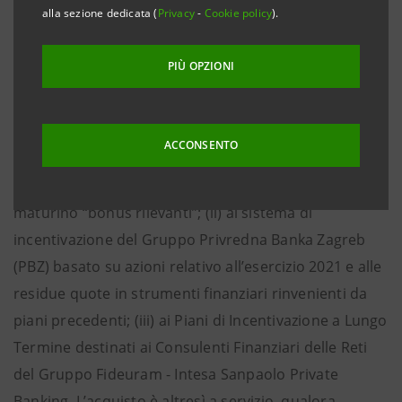
alla sezione dedicata (
Privacy
-
Cookie policy
).
Finanziari del Gruppo in relazione: (i) al sistema di
incentivazione del Gruppo Intesa Sanpaolo basato su
PIÙ OPZIONI
azioni relativo all’esercizio 2021, destinato ai Risk
Taker che maturino un premio superiore alla c.d.
“soglia di materialità”, ai percettori di un importo
ACCONSENTO
“particolarmente elevato” e a coloro i quali, tra
Middle Management o Professional non Risk Taker,
maturino “bonus rilevanti”; (ii) al sistema di
incentivazione del Gruppo Privredna Banka Zagreb
(PBZ) basato su azioni relativo all’esercizio 2021 e alle
residue quote in strumenti finanziari rinvenienti da
piani precedenti; (iii) ai Piani di Incentivazione a Lungo
Termine destinati ai Consulenti Finanziari delle Reti
del Gruppo Fideuram - Intesa Sanpaolo Private
Banking. L’acquisto è altresì a servizio, qualora