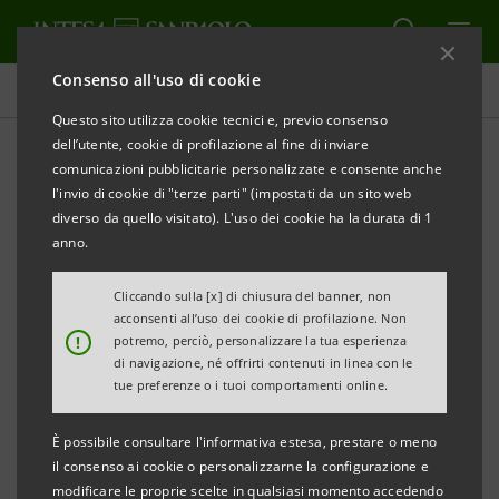
Consenso all'uso di cookie
Comunicati stampa
Questo sito utilizza cookie tecnici e, previo consenso
dell’utente, cookie di profilazione al fine di inviare
STAMPA
AGGIORNA
comunicazioni pubblicitarie personalizzate e consente anche
INTESA SANPAOLO CONCLUDE IL PROGRAMMA DI
l'invio di cookie di "terze parti" (impostati da un sito web
ACQUISTO DI AZIONI PROPRIE ORDINARIE PER
diverso da quello visitato). L'uso dei cookie ha la durata di 1
L’ASSEGNAZIONE GRATUITA AI DIPENDENTI
anno.
Torino, Milano, 16 settembre 2022
– Intesa Sanpaolo
Cliccando sulla [x] di chiusura del banner, non
acconsenti all’uso dei cookie di profilazione. Non
informa che il 14 settembre 2022 ha concluso il
!
potremo, perciò, personalizzare la tua esperienza
programma di acquisto di azioni proprie ordinarie -
di navigazione, né offrirti contenuti in linea con le
tue preferenze o i tuoi comportamenti online.
avviato il 12 settembre 2022 e reso noto al mercato
nel comunicato stampa emesso il 7 settembre scorso
È possibile consultare l'informativa estesa, prestare o meno
- a servizio di piani di assegnazione gratuita di azioni
il consenso ai cookie o personalizzarne la configurazione e
modificare le proprie scelte in qualsiasi momento accedendo
ordinarie Intesa Sanpaolo ai dipendenti e Consulenti