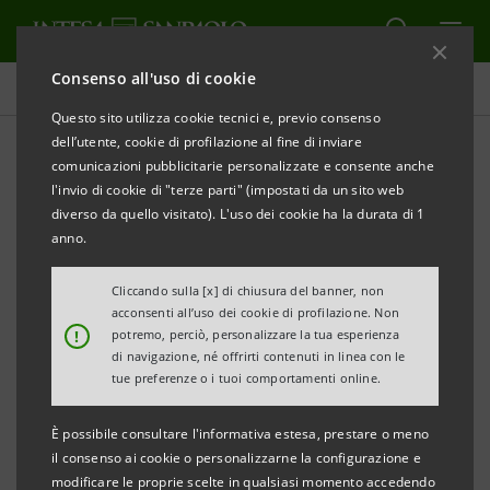
Consenso all'uso di cookie
Comunicati stampa
Questo sito utilizza cookie tecnici e, previo consenso
dell’utente, cookie di profilazione al fine di inviare
STAMPA
AGGIORNA
comunicazioni pubblicitarie personalizzate e consente anche
INTESA SANPAOLO: ESECUZIONE DEL PROGRAMMA
l'invio di cookie di "terze parti" (impostati da un sito web
DI ACQUISTO DI AZIONI PROPRIE FINALIZZATO
diverso da quello visitato). L'uso dei cookie ha la durata di 1
ALL’ANNULLAMENTO NEL PERIODO 1° AGOSTO - 5
anno.
AGOSTO 2022
Cliccando sulla [x] di chiusura del banner, non
acconsenti all’uso dei cookie di profilazione. Non
Torino, Milano, 8 agosto 2022
– Intesa Sanpaolo, in
!
potremo, perciò, personalizzare la tua esperienza
relazione all’esecuzione del programma di acquisto di
di navigazione, né offrirti contenuti in linea con le
tue preferenze o i tuoi comportamenti online.
azioni proprie finalizzato all’annullamento (
buyback
)
comunicato al mercato il 24 giugno 2022 e avviato il 4
È possibile consultare l'informativa estesa, prestare o meno
luglio 2022, informa, ai sensi dell’art. 2 del
il consenso ai cookie o personalizzarne la configurazione e
modificare le proprie scelte in qualsiasi momento accedendo
Regolamento Delegato UE 2016/1052 della