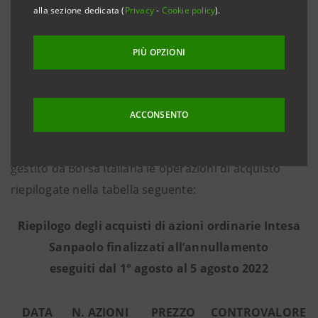
alla sezione dedicata (
Privacy
-
Cookie policy
).
Commissione dell’ 8 marzo 2016, che nel periodo dal
1° agosto al 5 agosto 2022 - in base alle informazioni
PIÙ OPZIONI
fornite dall’intermediario terzo Citigroup Global
Markets Limited, incaricato dell’esecuzione del
programma in piena indipendenza e senza alcun
ACCONSENTO
coinvolgimento del Gruppo Intesa Sanpaolo - ha
effettuato sul mercato regolamentato Euronext Milan
gestito da Borsa Italiana le operazioni di acquisto
riepilogate nella tabella seguente:
Riepilogo degli acquisti di azioni ordinarie Intesa
Sanpaolo finalizzati all’annullamento
eseguiti dal 1° agosto al 5 agosto 2022
DATA
N. AZIONI
PREZZO
CONTROVALORE