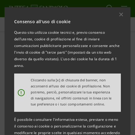
Consenso all'uso di cookie
Comunicati stampa
Questo sito utilizza cookie tecnici e, previo consenso
dell’utente, cookie di profilazione al fine di inviare
STAMPA
AGGIORNA
comunicazioni pubblicitarie personalizzate e consente anche
INTESA SANPAOLO: RESOCONTO INTERMEDIO AL 31
l'invio di cookie di "terze parti" (impostati da un sito web
MARZO 2023
diverso da quello visitato). L'uso dei cookie ha la durata di 1
anno.
Torino, Milano, 12 maggio 2023 –
Si comunica che il
Resoconto intermedio consolidato del Gruppo Intesa
Cliccando sulla [x] di chiusura del banner, non
acconsenti all’uso dei cookie di profilazione. Non
Sanpaolo al 31 marzo 2023 è stato reso disponibile
!
potremo, perciò, personalizzare la tua esperienza
nella giornata odierna presso la Sede sociale nonché
di navigazione, né offrirti contenuti in linea con le
tue preferenze o i tuoi comportamenti online.
nel meccanismo di stoccaggio autorizzato
eMarket
STORAGE
e nel sito
group.intesasanpaolo.com
.
È possibile consultare l'informativa estesa, prestare o meno
il consenso ai cookie o personalizzarne la configurazione e
modificare le proprie scelte in qualsiasi momento accedendo