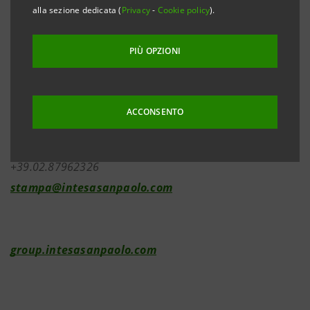
alla sezione dedicata (
Privacy
-
Cookie policy
).
Investor Relations
PIÙ OPZIONI
+39.02.87943180
investor.relations@intesasanpaolo.com
ACCONSENTO
Media Relations
+39.02.87962326
stampa@intesasanpaolo.com
group.intesasanpaolo.com