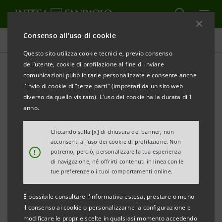
Consenso all'uso di cookie
Comunicati stampa
Questo sito utilizza cookie tecnici e, previo consenso
dell’utente, cookie di profilazione al fine di inviare
STAMPA
AGGIORNA
comunicazioni pubblicitarie personalizzate e consente anche
INTESA SANPAOLO: ESECUZIONE DEL PROGRAMMA
l'invio di cookie di "terze parti" (impostati da un sito web
DI ACQUISTO DI AZIONI PROPRIE FINALIZZATO
diverso da quello visitato). L'uso dei cookie ha la durata di 1
ALL’ANNULLAMENTO NEL PERIODO 25 AGOSTO - 29
anno.
AGOSTO 2025
Cliccando sulla [x] di chiusura del banner, non
acconsenti all’uso dei cookie di profilazione. Non
Torino, Milano, 1° settembre 2025
– Intesa Sanpaolo, in
!
potremo, perciò, personalizzare la tua esperienza
relazione all’esecuzione del programma di acquisto di
di navigazione, né offrirti contenuti in linea con le
tue preferenze o i tuoi comportamenti online.
azioni proprie finalizzato all’annullamento (
buyback
)
comunicato al mercato il 26 maggio 2025 e avviato il 2
È possibile consultare l'informativa estesa, prestare o meno
giugno 2025, informa, ai sensi della normativa
il consenso ai cookie o personalizzarne la configurazione e
modificare le proprie scelte in qualsiasi momento accedendo
applicabile, che nel periodo dal 25 agosto al 29 agosto