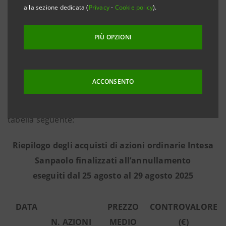
alla sezione dedicata (
Privacy
-
Cookie policy
).
2025 - in base alle informazioni fornite
dall’intermediario terzo Morgan Stanley Europe SE,
PIÙ OPZIONI
incaricato dell’esecuzione del programma in piena
indipendenza e senza alcun coinvolgimento del
Gruppo Intesa Sanpaolo - ha effettuato sul mercato
ACCONSENTO
regolamentato Euronext Milan gestito da Borsa
Italiana le operazioni di acquisto riepilogate nella
tabella seguente:
Riepilogo degli acquisti di azioni ordinarie Intesa
Sanpaolo finalizzati all’annullamento
eseguiti dal 25 agosto al 29 agosto 2025
DATA
PREZZO
CONTROVALORE
N. AZIONI
MEDIO
(€)