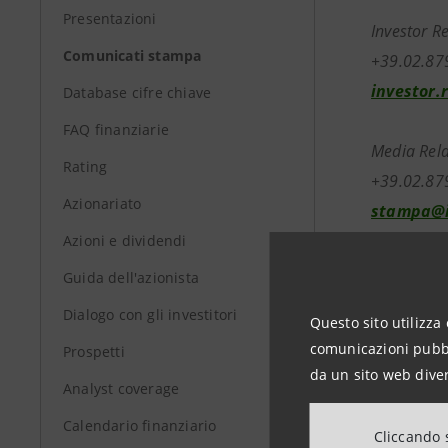
Presentazioni
Investor R
Comunicati stampa
+39.02.87
investor.
Database cifre chiave
FAQ finanziarie
Media Rela
Rating
+39.02.87
Azionariato
stampa@i
Azioni e dividendi
group.in
Guida dell'azionista
Dialogo con gli investitori
Questo sito utilizza 
comunicazioni pubbli
Prospetti
da un sito web diver
Analyst coverage
Calendario finanziario
Cliccando s