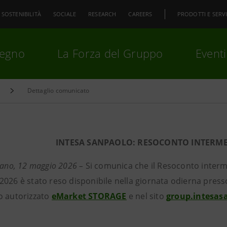
SOSTENIBILITÀ
SOCIALE
RESEARCH
CAREERS
PRODOTTI E SERVI
pegno
La Forza del Gruppo
Eventi
Dettaglio comunicato
premi
Invio
per cercare o
ESC
INTESA SANPAOLO: RESOCONTO INTERME
lano, 12 maggio 2026 –
Si comunica che il Resoconto inter
2026 è stato reso disponibile nella giornata odierna pres
o autorizzato
eMarket STORAGE
e nel sito
group.intesas