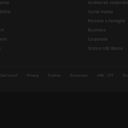
ance
Grattacieli sostenibi
bilità
Social media
Persone e Famiglie
ch
Business
oom
Corporate
s
Storico UBI Banca
Dati Sociali
Privacy
Cookies
Disclaimer
AML - CFT
Dic