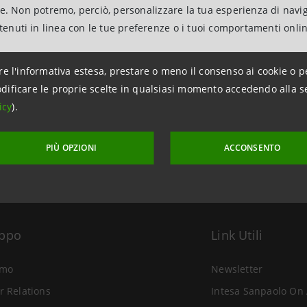
ne. Non potremo, perciò, personalizzare la tua esperienza di navi
ntenuti in linea con le tue preferenze o i tuoi comportamenti onli
re l'informativa estesa, prestare o meno il consenso ai cookie o p
aggiornamento 12 maggio 2026 alle ore 11:17
dificare le proprie scelte in qualsiasi momento accedendo alla s
icy
).
PIÙ OPZIONI
ACCONSENTO
uppo
Link Utili
amo
Newsletter
r Relations
Intesa Sanpaolo On 