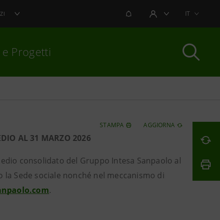
NOTIFICHE
IT
ZI
AREA UTENTE
 e Progetti
per chiudere
STAMPA
AGGIORNA
DIO AL 31 MARZO 2026
medio consolidato del Gruppo Intesa Sanpaolo al
so la Sede sociale nonché nel meccanismo di
anpaolo.com
.