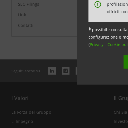
profilazio
SEC Filings
!
offrirti co
Link
Contatti
È possibile consulta
Data ultimo 
configurazione e mo
(
Privacy
-
Cookie pol
Seguici anche su
I Valori
Il Gr
La Forza del Gruppo
Chi Si
L' Impegno
Investo