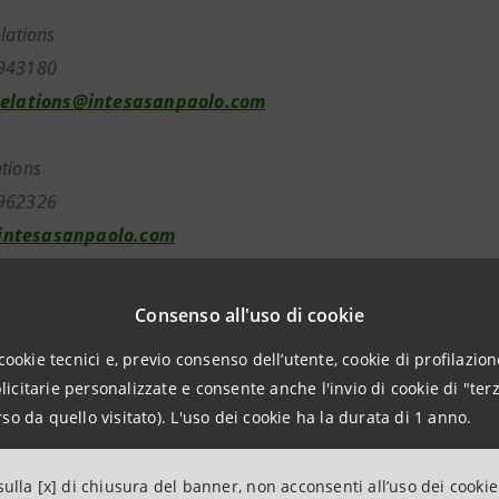
elations
943180
relations@intesasanpaolo.com
tions
962326
ntesasanpaolo.com
tesasanpaolo.com
Consenso all'uso di cookie
cookie tecnici e, previo consenso dell’utente, cookie di profilazione
citarie personalizzate e consente anche l'invio di cookie di "terz
so da quello visitato). L'uso dei cookie ha la durata di 1 anno.
ulla [x] di chiusura del banner, non acconsenti all’uso dei cookie