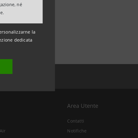
gazione, né
ne.
ersonalizzarne la
ezione dedicata
Area Utente
Contatti
Air
Notifiche