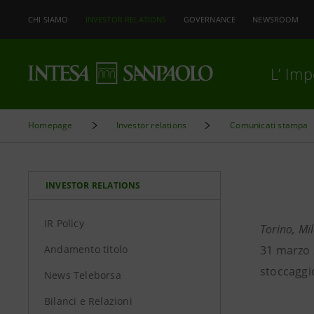
CHI SIAMO
INVESTOR RELATIONS
GOVERNANCE
NEWSROOM
L’ Im
Homepage
Investor relations
Comunicati stampa
INVESTOR RELATIONS
IR Policy
Torino, Mi
Andamento titolo
31 marzo 
stoccaggi
News Teleborsa
Bilanci e Relazioni