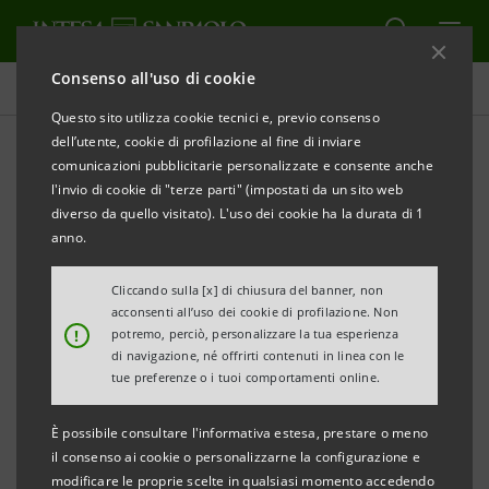
Consenso all'uso di cookie
Comunicati stampa
Questo sito utilizza cookie tecnici e, previo consenso
dell’utente, cookie di profilazione al fine di inviare
STAMPA
AGGIORNA
comunicazioni pubblicitarie personalizzate e consente anche
INTESA SANPAOLO: VARIAZIONE CALENDARIO
l'invio di cookie di "terze parti" (impostati da un sito web
FINANZIARIO 2026
diverso da quello visitato). L'uso dei cookie ha la durata di 1
anno.
Torino, Milano, 8 giugno 2026
– Intesa Sanpaolo
comunica la seguente variazione del calendario
Cliccando sulla [x] di chiusura del banner, non
acconsenti all’uso dei cookie di profilazione. Non
finanziario per l’esercizio 2026: convocazione di
!
potremo, perciò, personalizzare la tua esperienza
Assemblea Straordinaria per il 10 settembre 2026.
di navigazione, né offrirti contenuti in linea con le
tue preferenze o i tuoi comportamenti online.
Si riporta di seguito il calendario finanziario per
È possibile consultare l'informativa estesa, prestare o meno
l’esercizio 2026 aggiornato, che è soggetto a possibili
il consenso ai cookie o personalizzarne la configurazione e
cambiamenti:
modificare le proprie scelte in qualsiasi momento accedendo