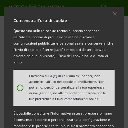
Consenso all'uso di cookie
Comunicati stampa
Questo sito utilizza cookie tecnici e, previo consenso
dell’utente, cookie di profilazione al fine di inviare
STAMPA
AGGIORNA
comunicazioni pubblicitarie personalizzate e consente anche
INTESA SANPAOLO: AVVISO DI PUBBLICAZIONE DI
l'invio di cookie di "terze parti" (impostati da un sito web
DOCUMENTI
diverso da quello visitato). L'uso dei cookie ha la durata di 1
anno.
Torino, Milano, 3 luglio 2026 –
Si comunica che, in
ottemperanza alla vigente normativa, è stato reso
Cliccando sulla [x] di chiusura del banner, non
acconsenti all’uso dei cookie di profilazione. Non
disponibile in data odierna presso la Sede sociale di
!
potremo, perciò, personalizzare la tua esperienza
Intesa Sanpaolo nonché nel meccanismo di
di navigazione, né offrirti contenuti in linea con le
tue preferenze o i tuoi comportamenti online.
stoccaggio autorizzato
eMarket STORAGE
e nel sito
group.intesasanpaolo.com
lo Statuto sociale iscritto
È possibile consultare l'informativa estesa, prestare o meno
in data odierna presso il Registro delle Imprese di
il consenso ai cookie o personalizzarne la configurazione e
modificare le proprie scelte in qualsiasi momento accedendo
Torino a seguito della nuova composizione del