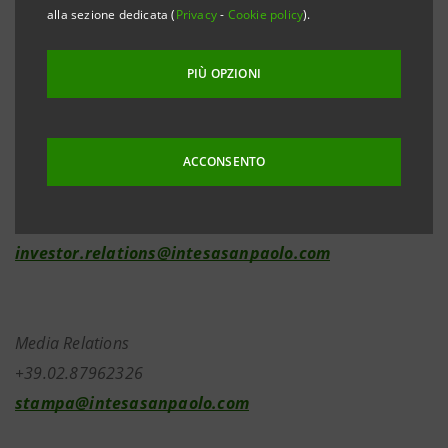
alla sezione dedicata (
Privacy
-
Cookie policy
).
capitale sociale risultante dagli aumenti di capitale
eseguiti in data 30 giugno 2026 nel contesto del Piano
PIÙ OPZIONI
di Incentivazione a Lungo Termine LECOIP 2026-2029
basato su strumenti finanziari.
ACCONSENTO
Investor Relations
+39.02.87943180
investor.relations@intesasanpaolo.com
Media Relations
+39.02.87962326
stampa@intesasanpaolo.com