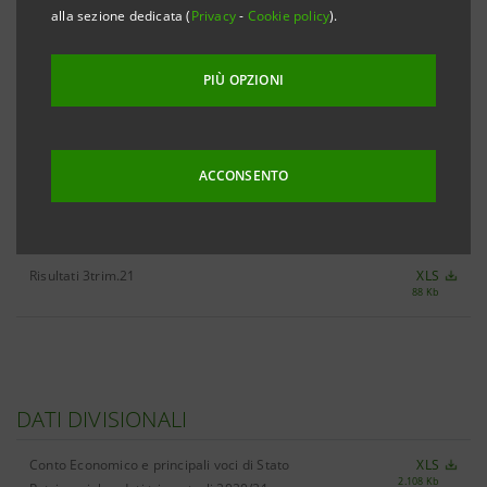
alla sezione dedicata (
Privacy
-
Cookie policy
).
PIÙ OPZIONI
TUTTE LE CIFRE CHIAVE 3TRIM.21
XLS
2.522 Kb
ACCONSENTO
RISULTATI
Risultati 3trim.21
XLS
88 Kb
DATI DIVISIONALI
Conto Economico e principali voci di Stato
XLS
2.108 Kb