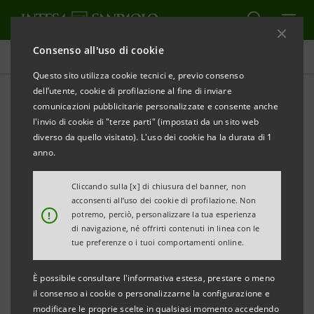
Consenso all'uso di cookie
Database cifre chiave
Questo sito utilizza cookie tecnici e, previo consenso
dell’utente, cookie di profilazione al fine di inviare
comunicazioni pubblicitarie personalizzate e consente anche
Database cifre chiave
l'invio di cookie di "terze parti" (impostati da un sito web
3trim.21
diverso da quello visitato). L'uso dei cookie ha la durata di 1
anno.
Cliccando sulla [x] di chiusura del banner, non
STAMPA
AGGIORNA
acconsenti all’uso dei cookie di profilazione. Non
!
potremo, perciò, personalizzare la tua esperienza
di navigazione, né offrirti contenuti in linea con le
I dati qui contenuti hanno carattere esclusivamente
tue preferenze o i tuoi comportamenti online.
informativo e non sostituiscono la consultazione dei
È possibile consultare l'informativa estesa, prestare o meno
documenti ufficiali del Gruppo Intesa Sanpaolo.
il consenso ai cookie o personalizzarne la configurazione e
modificare le proprie scelte in qualsiasi momento accedendo