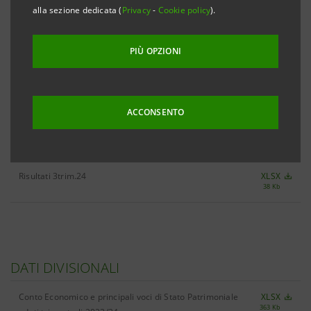
alla sezione dedicata (
Privacy
-
Cookie policy
).
PIÙ OPZIONI
TUTTE LE CIFRE CHIAVE 3TRIM.24
XLSX
483 Kb
ACCONSENTO
RISULTATI
Risultati 3trim.24
XLSX
38 Kb
DATI DIVISIONALI
Conto Economico e principali voci di Stato Patrimoniale
XLSX
363 Kb