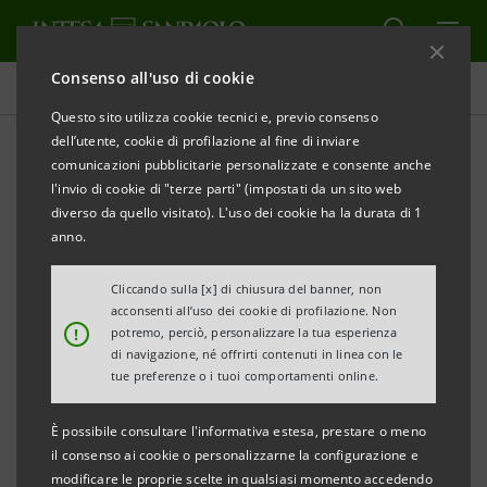
Consenso all'uso di cookie
Database cifre chiave
Questo sito utilizza cookie tecnici e, previo consenso
dell’utente, cookie di profilazione al fine di inviare
comunicazioni pubblicitarie personalizzate e consente anche
Database cifre chiave
l'invio di cookie di "terze parti" (impostati da un sito web
3trim.24
diverso da quello visitato). L'uso dei cookie ha la durata di 1
anno.
Cliccando sulla [x] di chiusura del banner, non
STAMPA
AGGIORNA
acconsenti all’uso dei cookie di profilazione. Non
!
potremo, perciò, personalizzare la tua esperienza
di navigazione, né offrirti contenuti in linea con le
I dati qui contenuti hanno carattere esclusivamente
tue preferenze o i tuoi comportamenti online.
informativo e non sostituiscono la consultazione dei
È possibile consultare l'informativa estesa, prestare o meno
documenti ufficiali del Gruppo Intesa Sanpaolo.
il consenso ai cookie o personalizzarne la configurazione e
modificare le proprie scelte in qualsiasi momento accedendo