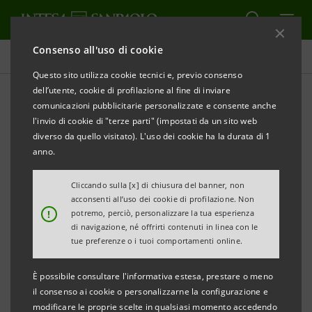
Consenso all'uso di cookie
Database cifre chiave
Questo sito utilizza cookie tecnici e, previo consenso
dell’utente, cookie di profilazione al fine di inviare
comunicazioni pubblicitarie personalizzate e consente anche
Database cifre chiave
l'invio di cookie di "terze parti" (impostati da un sito web
3trim.25
diverso da quello visitato). L'uso dei cookie ha la durata di 1
anno.
Cliccando sulla [x] di chiusura del banner, non
STAMPA
AGGIORNA
acconsenti all’uso dei cookie di profilazione. Non
!
potremo, perciò, personalizzare la tua esperienza
di navigazione, né offrirti contenuti in linea con le
I dati qui contenuti hanno carattere esclusivamente
tue preferenze o i tuoi comportamenti online.
informativo e non sostituiscono la consultazione dei
È possibile consultare l'informativa estesa, prestare o meno
documenti ufficiali del Gruppo Intesa Sanpaolo.
il consenso ai cookie o personalizzarne la configurazione e
modificare le proprie scelte in qualsiasi momento accedendo