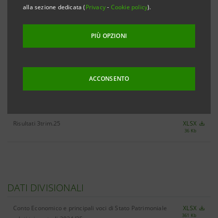
alla sezione dedicata (
Privacy
-
Cookie policy
).
PIÙ OPZIONI
TUTTE LE CIFRE CHIAVE 3TRIM.25
XLSX
478 Kb
ACCONSENTO
RISULTATI
Risultati 3trim.25
XLSX
36 Kb
DATI DIVISIONALI
Conto Economico e principali voci di Stato Patrimoniale
XLSX
361 Kb