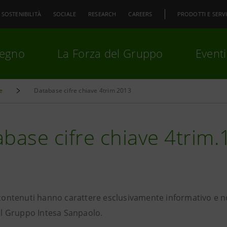
SOSTENIBILITÀ
SOCIALE
RESEARCH
CAREERS
PRODOTTI E SERVI
pegno
La Forza del Gruppo
Eventi
e
Database cifre chiave 4trim 2013
premi
Invio
per cercare o
ESC
base cifre chiave 4trim.
i contenuti hanno carattere esclusivamente informativo e 
del Gruppo Intesa Sanpaolo.