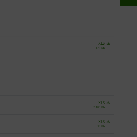
XLS
173 Kb
XLS
2.109 Kb
XLS
30 Kb