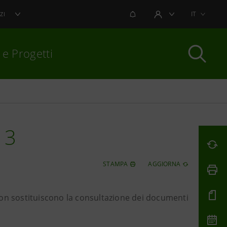
NOTIFICHE
IT
ZI
AREA UTENTE
 e Progetti
per chiudere
13
STAMPA
AGGIORNA
non sostituiscono la consultazione dei documenti