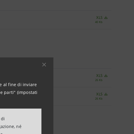
XLS
40 Kb
XLS
26 Kb
 al fine di inviare
e parti" (impostati
XLS
26 Kb
 di
gazione, né