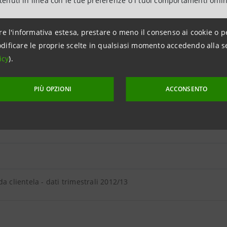
ntenuti in linea con le tue preferenze o i tuoi comportamenti onli
re l'informativa estesa, prestare o meno il consenso ai cookie o p
dificare le proprie scelte in qualsiasi momento accedendo alla s
a clientela - dati trimestrali 2012/13
icy
).
PIÙ OPZIONI
ACCONSENTO
A DA CLIENTELA
da clientela - dati trimestrali 2012/13