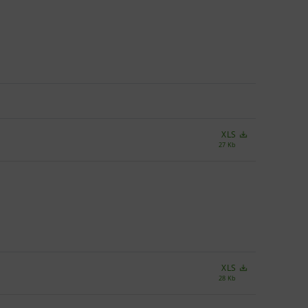
XLS
27 Kb
XLS
28 Kb