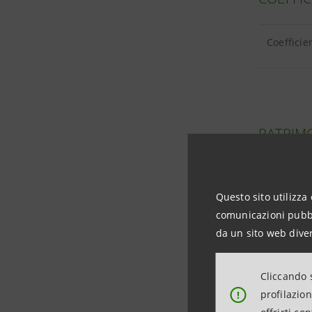
Coefficie
PATRIMO
Patrimoni
Questo sito utilizza 
comunicazioni pubbli
Composizi
da un sito web diver
Cliccando s
profilazio
!
IMPIEGH