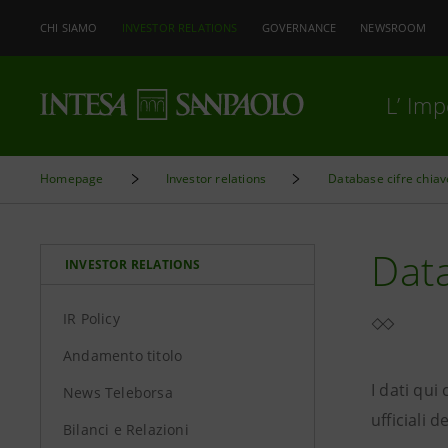
CHI SIAMO
INVESTOR RELATIONS
GOVERNANCE
NEWSROOM
L’ Im
Homepage
Investor relations
Database cifre chiav
Data
INVESTOR RELATIONS
IR Policy
Andamento titolo
I dati qu
News Teleborsa
ufficiali 
Bilanci e Relazioni