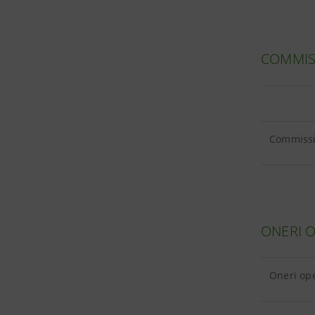
COMMIS
Commissio
ONERI O
Oneri ope