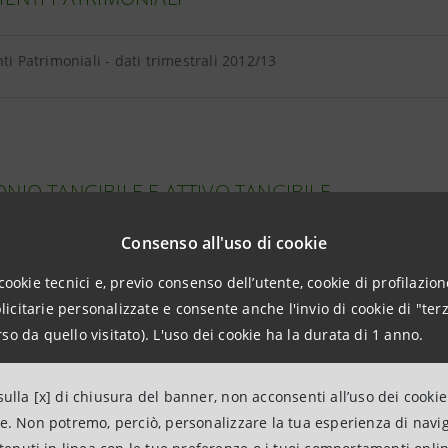
nti Patrimoniali - dati trimestrali 2012/13
NIO TANGIBILE E ATTIVO TANGIBILE
Consenso all'uso di cookie
o Tangibile e Totale Attivo Tangibile - dati trimestrali 2012/13
cookie tecnici e, previo consenso dell’utente, cookie di profilazione
citarie personalizzate e consente anche l'invio di cookie di "terz
one goodwill e intangible al 31.12.2013
so da quello visitato). L'uso dei cookie ha la durata di 1 anno.
ulla [x] di chiusura del banner, non acconsenti all’uso dei cookie
ne. Non potremo, perciò, personalizzare la tua esperienza di navi
I A CLIENTELA