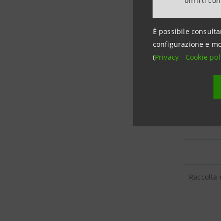
offrirti co
È possibile consulta
configurazione e mo
Impieghi 
(
Privacy
-
Cookie pol
RACCOLT
Raccolta 