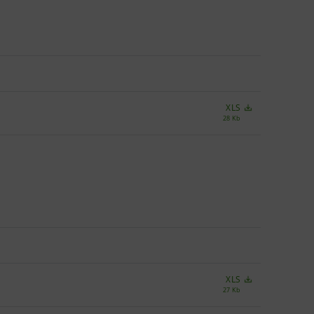
XLS
28 Kb
XLS
27 Kb