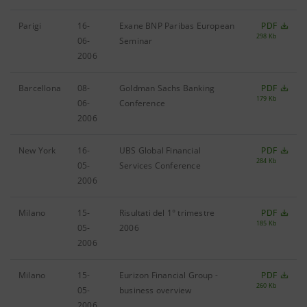
Parigi
16-
Exane BNP Paribas European
PDF
298 Kb
06-
Seminar
2006
Barcellona
08-
Goldman Sachs Banking
PDF
179 Kb
06-
Conference
2006
New York
16-
UBS Global Financial
PDF
284 Kb
05-
Services Conference
2006
Milano
15-
Risultati del 1° trimestre
PDF
185 Kb
05-
2006
2006
Milano
15-
Eurizon Financial Group -
PDF
260 Kb
05-
business overview
2006