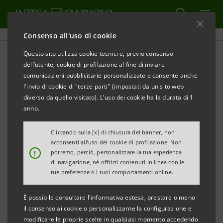
Consenso all'uso di cookie
Questo sito utilizza cookie tecnici e, previo consenso
Storico Sanpaolo IMI:
dell’utente, cookie di profilazione al fine di inviare
comunicazioni pubblicitarie personalizzate e consente anche
Presentazioni
l'invio di cookie di "terze parti" (impostati da un sito web
diverso da quello visitato). L'uso dei cookie ha la durata di 1
anno.
STAMPA
AGGIORNA
Cliccando sulla [x] di chiusura del banner, non
acconsenti all’uso dei cookie di profilazione. Non
!
potremo, perciò, personalizzare la tua esperienza
Filtra per Anno
di navigazione, né offrirti contenuti in linea con le
2006
tue preferenze o i tuoi comportamenti online.
È possibile consultare l'informativa estesa, prestare o meno
il consenso ai cookie o personalizzarne la configurazione e
Presentazioni in lingua inglese
modificare le proprie scelte in qualsiasi momento accedendo