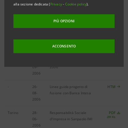
alla sezione dedicata (
Privacy
-
Cookie policy
).
Torino
10-
Risultati del 3° trimestre
HTM
11-
2006
PIÙ OPZIONI
2006
Milano
13-
Progetto di fusione con
HTM
10-
Banca Intesa
ACCONSENTO
2006
Torino
12-
Risultati del 1° semestre
PDF
464 Kb
09-
2006
2006
-
26-
Linee guida progetto di
HTM
08-
fusione con Banca Intesa
2006
Torino
28-
Responsabilità Sociale
PDF
289 Kb
06-
d'Impresa in Sanpaolo IMI
2006