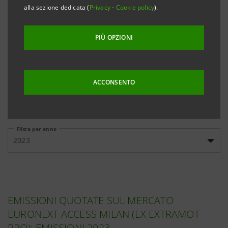
banche, cliccando sui link qui sotto riportati.
alla sezione dedicata (
Privacy
-
Cookie policy
).
PIÙ OPZIONI
Emissioni
Emissioni
Documenti
domestiche
internazionali
informativi
ACCONSENTO
Filtra per anno
2023
EMISSIONI QUOTATE SUL MERCATO
EURONEXT ACCESS MILAN (EX EXTRAMOT
PRO): EMISSIONI 2023