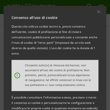
Consenso all'uso di cookie
Investor relations
Questo sito utilizza cookie tecnici e, previo consenso
dell’utente, cookie di profilazione al fine di inviare
comunicazioni pubblicitarie personalizzate e consente anche
Prospetti
l'invio di cookie di "terze parti" (impostati da un sito web
diverso da quello visitato). L'uso dei cookie ha la durata di 1
anno.
STAMPA
AGGIORNA
Cliccando sulla [x] di chiusura del banner, non
acconsenti all’uso dei cookie di profilazione. Non
Qui si trovano tutti i prospetti relativi ai titoli emessi
!
potremo, perciò, personalizzare la tua esperienza
di navigazione, né offrirti contenuti in linea con le
da Intesa Sanpaolo dal 1° gennaio 2007, data di
tue preferenze o i tuoi comportamenti online.
decorrenza della fusione tra Banca Intesa e Sanpaolo
IMI. Per i titoli emessi anteriormente a tale data, si
È possibile consultare l'informativa estesa, prestare o meno
il consenso ai cookie o personalizzarne la configurazione e
può fare riferimento ai precedenti siti delle due
modificare le proprie scelte in qualsiasi momento accedendo