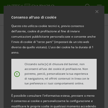
Consenso all'uso di cookie
Comunicati stampa
Questo sito utilizza cookie tecnici e, previo consenso
dell’utente, cookie di profilazione al fine di inviare
STAMPA
AGGIORNA
comunicazioni pubblicitarie personalizzate e consente anche
APER - INTESA SANPAOLO: UNA CONVENZIONE PER
l'invio di cookie di "terze parti" (impostati da un sito web
FAVORIRE L’UTILIZZO DELL’ENERGIA ELETTRICA DA
diverso da quello visitato). L'uso dei cookie ha la durata di 1
FONTI RINNOVABILI
anno.
Cliccando sulla [x] di chiusura del banner, non
acconsenti all’uso dei cookie di profilazione. Non
!
potremo, perciò, personalizzare la tua esperienza
Milano, 18 ottobre 2007
– APER (Associazione
di navigazione, né offrirti contenuti in linea con le
tue preferenze o i tuoi comportamenti online.
Produttori Energia da Fonti Rinnovabili) e Intesa
Sanpaolo hanno siglato un accordo che riserva agli
È possibile consultare l'informativa estesa, prestare o meno
Associati APER condizioni privilegiate di accesso al
il consenso ai cookie o personalizzarne la configurazione e
modificare le proprie scelte in qualsiasi momento accedendo
finanziamento a medio-lungo termine di impianti per