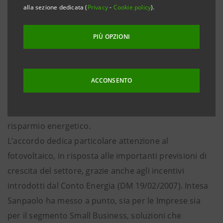
alla sezione dedicata (
Privacy
-
Cookie policy
).
la produzione di energia elettrica da fonti rinnovabili.
L’obiettivo è favorire la realizzazione di impianti civili e
PIÙ OPZIONI
industriali per la produzione di energia elettrica
mediante impianti fotovoltaici, collettori solari
termici, impianti per la produzione di energia da
ACCONSENTO
biomasse, impianti eolici, idroelettrici, di
cogenerazione o rigenerazione e sistemi per il
risparmio energetico.
L’accordo dedica particolare attenzione al
fotovoltaico, in risposta alle importanti previsioni di
crescita del settore, grazie anche agli incentivi
introdotti dal Conto Energia (DM 19/02/2007). Intesa
Sanpaolo ha messo a punto, sia per le Imprese sia
per il segmento Small Business, soluzioni che