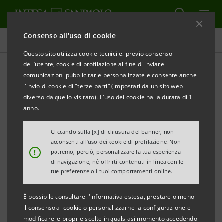
Consenso all'uso di cookie
Comunicati stampa
Questo sito utilizza cookie tecnici e, previo consenso
dell’utente, cookie di profilazione al fine di inviare
STAMPA
AGGIORNA
comunicazioni pubblicitarie personalizzate e consente anche
INTESA SANPAOLO E COMPAGNIA DELLE OPERE:
l'invio di cookie di "terze parti" (impostati da un sito web
RINNOVATA LA CONVENZIONE
diverso da quello visitato). L'uso dei cookie ha la durata di 1
anno.
- Prodotti e servizi bancari a condizioni
economiche vantaggiose per tutti gli Associati alla
Cliccando sulla [x] di chiusura del banner, non
acconsenti all’uso dei cookie di profilazione. Non
CDO
!
potremo, perciò, personalizzare la tua esperienza
- Partnership consolidata e rafforzata da
di navigazione, né offrirti contenuti in linea con le
tue preferenze o i tuoi comportamenti online.
strumenti ad hoc
È possibile consultare l'informativa estesa, prestare o meno
il consenso ai cookie o personalizzarne la configurazione e
Milano, 21 luglio 2008
– L’Amministratore Delegato di
modificare le proprie scelte in qualsiasi momento accedendo