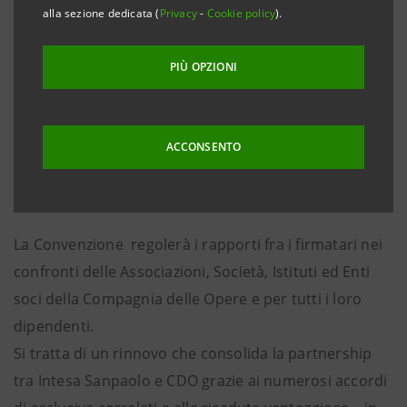
Intesa Sanpaolo Corrado Passera, il Direttore
alla sezione dedicata (
Privacy
-
Cookie policy
).
Generale Pietro Modiano e il Presidente della
Compagnia delle Opere Berhnard Scholz hanno
PIÙ OPZIONI
firmato oggi a Milano una Convenzione – che sarà
gestita da BFS Partner, rappresentata per l’occasione
dal Presidente Paolo Fumagalli – in sostituzione degli
ACCONSENTO
accordi a suo tempo stipulati separatamente da
Banca Intesa e Sanpaolo Imi con la CDO.
La Convenzione regolerà i rapporti fra i firmatari nei
confronti delle Associazioni, Società, Istituti ed Enti
soci della Compagnia delle Opere e per tutti i loro
dipendenti.
Si tratta di un rinnovo che consolida la partnership
tra Intesa Sanpaolo e CDO grazie ai numerosi accordi