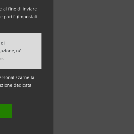
 al fine di inviare
e parti" (impostati
 di
gazione, né
ne.
ersonalizzarne la
ezione dedicata