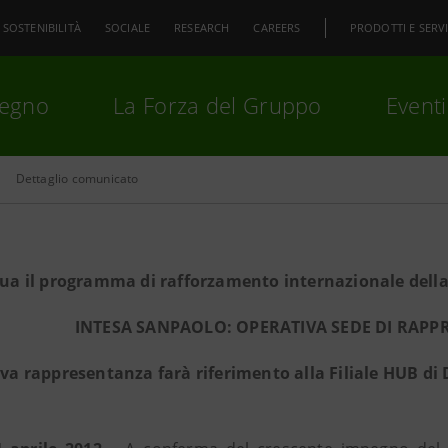
SOSTENIBILITÀ
SOCIALE
RESEARCH
CAREERS
PRODOTTI E SERVI
pegno
La Forza del Gruppo
Eventi
Dettaglio comunicato
premi
Invio
per cercare o
ESC
ua il programma di rafforzamento internazionale dell
INTESA SANPAOLO: OPERATIVA SEDE DI RAP
va rappresentanza farà riferimento alla Filiale HUB di 