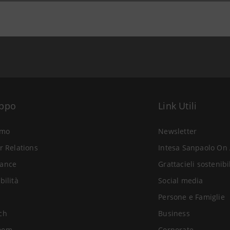
uppo
Link Utili
amo
Newsletter
r Relations
Intesa Sanpaolo On 
ance
Grattacieli sostenibi
bilità
Social media
Persone e Famiglie
ch
Business
oom
Corporate