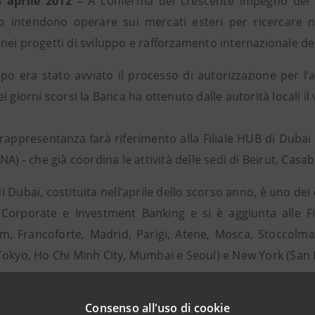
 aprile 2012
– A conferma del crescente impegno del G
 intendono operare sui mercati esteri per ricercare n
nei progetti di sviluppo e rafforzamento internazionale de
opo era stato avviato il processo di autorizzazione per 
i giorni scorsi la Banca ha ottenuto dalle autorità locali il
rappresentanza farà riferimento alla Filiale HUB di Dubai 
NA) - che già coordina le attività delle sedi di Beirut, Casabl
 di Dubai, costituita nell’aprile dello scorso anno, è uno d
 Corporate e Investment Banking e si è aggiunta alle Fi
, Francoforte, Madrid, Parigi, Atene, Mosca, Stoccolma
Tokyo, Ho Chi Minh City, Mumbai e Seoul) e New York (San P
Consenso all'uso di cookie