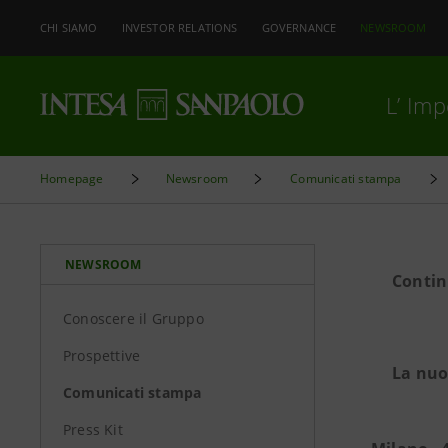
CHI SIAMO
INVESTOR RELATIONS
GOVERNANCE
NEWSROOM
L’ Im
Homepage
Newsroom
Comunicati stampa
NEWSROOM
Contin
Conoscere il Gruppo
Prospettive
La nuo
Comunicati stampa
Press Kit