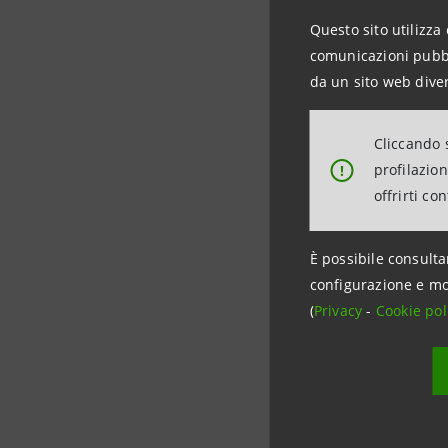
Questo sito utilizza 
Per infor
comunicazioni pubbli
INTESA S
da un sito web diver
Ufficio M
+39 0115
Cliccando s
+39 0287
profilazio
!
stampa@
offrirti co
È possibile consulta
configurazione e mo
(
Privacy
-
Cookie pol
Data ultimo a