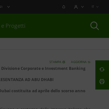
NOTIFICHE
IT
ZI
AREA UTENTE
 e Progetti
per chiudere
STAMPA
AGGIORNA
a Divisione Corporate e Investment Banking
PRESENTANZA AD ABU DHABI
Dubai costituita ad aprile dello scorso anno