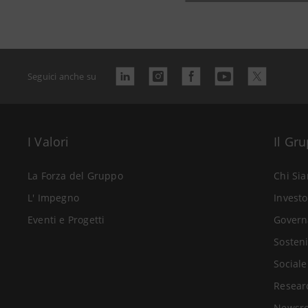
Seguici anche su
I Valori
Il Gr
La Forza del Gruppo
Chi Si
L' Impegno
Investo
Eventi e Progetti
Govern
Sosteni
Sociale
Resear
Newsr