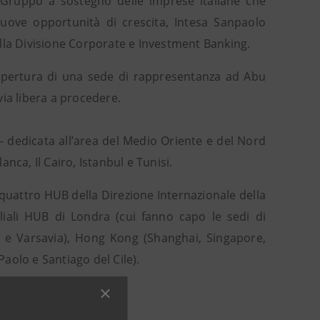
ruppo a sostegno delle imprese italiane che
uove opportunità di crescita, Intesa Sanpaolo
lla Divisione Corporate e Investment Banking.
l’apertura di una sede di rappresentanza ad Abu
 via libera a procedere.
- dedicata all’area del Medio Oriente e del Nord
anca, Il Cairo, Istanbul e Tunisi.
ei quattro HUB della Direzione Internazionale della
liali HUB di Londra (cui fanno capo le sedi di
 e Varsavia), Hong Kong (Shanghai, Singapore,
aolo e Santiago del Cile).