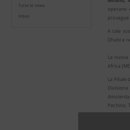
Milano, 4
Tutte le news
operano o
Video
prosegue 
A tale sc
Dhabi e ne
La nuova 
Africa (ME
La Filiale
Divisione
Amsterdam
Pechino, 