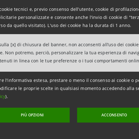
cookie tecnici e, previo consenso dell’utente, cookie di profilazione
mazioni
citarie personalizzate e consente anche l'invio di cookie di "terz
ANPAOLO
so da quello visitato). L'uso dei cookie ha la durata di 1 anno.
edia Corporate e Investment Banking
555922
ulla [x] di chiusura del banner, non acconsenti all’uso dei cookie
963851
ne. Non potremo, perciò, personalizzare la tua esperienza di navi
intesasanpaolo.com
ntenuti in linea con le tue preferenze o i tuoi comportamenti onli
re l'informativa estesa, prestare o meno il consenso ai cookie o p
dificare le proprie scelte in qualsiasi momento accedendo alla s
icy
).
PIÙ OPZIONI
ACCONSENTO
ggiornamento 4 aprile 2012 alle ore 09:11