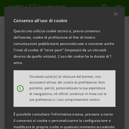
Consenso all'uso di cookie
Comunicati stampa
Questo sito utilizza cookie tecnici e, previo consenso
dell’utente, cookie di profilazione al fine di inviare
STAMPA
AGGIORNA
comunicazioni pubblicitarie personalizzate e consente anche
LA COMUNITÀ DI SAN PATRIGNANO, INTESA
l'invio di cookie di "terze parti" (impostati da un sito web
SANPAOLO E BANCA PROSSIMA PROMUOVONO UN
diverso da quello visitato). L'uso dei cookie ha la durata di 1
PROGRAMMA DI MICROCREDITO PER
anno.
L’INSERIMENTO DEI RAGAZZI NEL MONDO DEL
Cliccando sulla [x] di chiusura del banner, non
LAVORO
acconsenti all’uso dei cookie di profilazione. Non
!
potremo, perciò, personalizzare la tua esperienza
di navigazione, né offrirti contenuti in linea con le
tue preferenze o i tuoi comportamenti online.
• La Comunità di San Patrignano ha costituito ed
È possibile consultare l'informativa estesa, prestare o meno
affidato a Banca Prossima un Fondo di Garanzia di
il consenso ai cookie o personalizzarne la configurazione e
1 milione di Euro
modificare le proprie scelte in qualsiasi momento accedendo