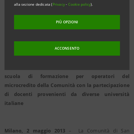
alla sezione dedicata (
Privacy
-
Cookie policy
).
• I ragazzi della Comunità che vorranno aprire una
piccola impresa artigiana potranno ricevere
PIÙ OPZIONI
finanziamenti agevolati fino a 25.000 Euro erogati
da Intesa Sanpaolo; le erogazioni complessive
ammonteranno a 3 milioni di Euro
ACCONSENTO
• San Patrignano con la direzione scientifica
dell’Università Bocconi di Milano avviano una
scuola di formazione per operatori del
microcredito della Comunità con la partecipazione
di docenti provenienti da diverse università
italiane
Milano, 2 maggio 2013
– La Comunità di San