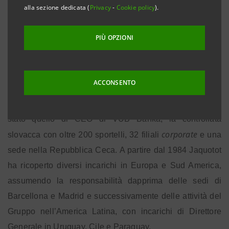
alla sezione dedicata (
Privacy
-
Cookie policy
).
PIÙ OPZIONI
Nato a Saragozza (Spagna) Jaquotot , laureato presso
l'Universidad Complutense di Madrid,
ha ricoperto
importanti incarichi nel Gruppo Intesa Sanpaolo che gli
ACCONSENTO
hanno consentito di consolidare una prestigiosa
esperienza professionale. L’incarico da ultimo ricoperto è
stato quello di CEO di VUB Banka, la controllata
corporate
slovacca con oltre 200 sportelli, 32 filiali
e una
sede nella Repubblica Ceca. A partire dal 1984 Jaquotot
ha ricoperto diversi incarichi in Europa e Sud America,
assumendo la responsabilità dapprima delle sedi di
Barcellona e Madrid e successivamente delle attività del
Gruppo nell’America Latina, con incarichi di Direttore
Generale in Uruguay, Cile e Paraguay.