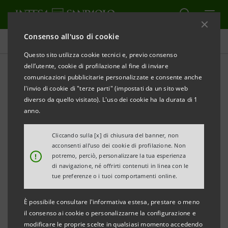
Consenso all'uso di cookie
Comunicati stampa
Questo sito utilizza cookie tecnici e, previo consenso
dell’utente, cookie di profilazione al fine di inviare
STAMPA
AGGIORNA
comunicazioni pubblicitarie personalizzate e consente anche
INTESA SANPAOLO: IGNACIO JAQUOTOT NUOVO
l'invio di cookie di "terze parti" (impostati da un sito web
CAPO
diverso da quello visitato). L'uso dei cookie ha la durata di 1
anno.
DELLA DIVISIONE BANCHE ESTERE
Cliccando sulla [x] di chiusura del banner, non
acconsenti all’uso dei cookie di profilazione. Non
!
potremo, perciò, personalizzare la tua esperienza
di navigazione, né offrirti contenuti in linea con le
tue preferenze o i tuoi comportamenti online.
Torino – Milano, 10 ottobre 2013
- Intesa Sanpaolo rende
È possibile consultare l'informativa estesa, prestare o meno
noto che Ignacio Jaquotot ha assunto la responsabilità
il consenso ai cookie o personalizzarne la configurazione e
della Divisione Banche Estere del Gruppo.
modificare le proprie scelte in qualsiasi momento accedendo