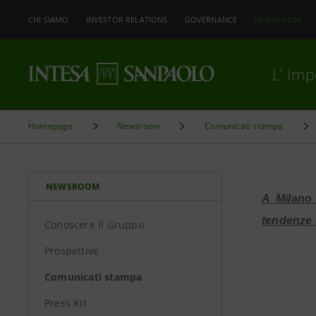
CHI SIAMO
INVESTOR RELATIONS
GOVERNANCE
NEWSROOM
L’ Im
Homepage
Newsroom
Comunicati stampa
NEWSROOM
A Milano
tendenze 
Conoscere il Gruppo
Prospettive
Comunicati stampa
Press Kit