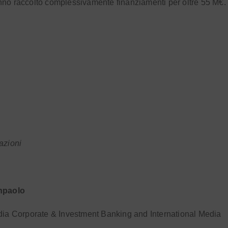
no raccolto complessivamente finanziamenti per oltre 55 M€.
azioni
npaolo
dia Corporate & Investment Banking and International Media