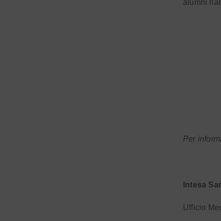
alumni han
Per inform
Intesa Sa
Ufficio Me