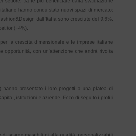
 settore, tra le più beneficiate dalla svalutazione
 italiane hanno conquistato nuovi spazi di mercato:
ashion&Design dall’Italia sono cresciute del 9,6%,
petitor (+4%).
per la crescita dimensionale e le imprese italiane
 opportunità, con un’attenzione che andrà rivolta
) hanno presentato i loro progetti a una platea di
ital, istituzioni e aziende. Ecco di seguito i profili
i scarpe maschili di alta qualità, personalizzabili