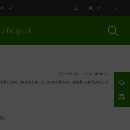
NOTIFICHE
IT
ZI
AREA UTENTE
 e Progetti
per chiudere
STAMPA
AGGIORNA
o per imprese e investitori sugli sviluppi e
PA