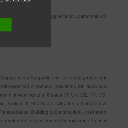
;
condividono eventi e viaggi esclusivi, alimentata da
l Gruppo Intesa Sanpaolo che seleziona promettenti
li investitori e partners industriali. Fin dalla sua
orum di investimento in 6 paesi (IT, UK, DE, FR, US,
 Mobile; Biotech & Healthcare; Cleantech; Nanotech &
ransportation; Building & Construction), che hanno
 operatori dell’ecosistema dell'innovazione. I nostri