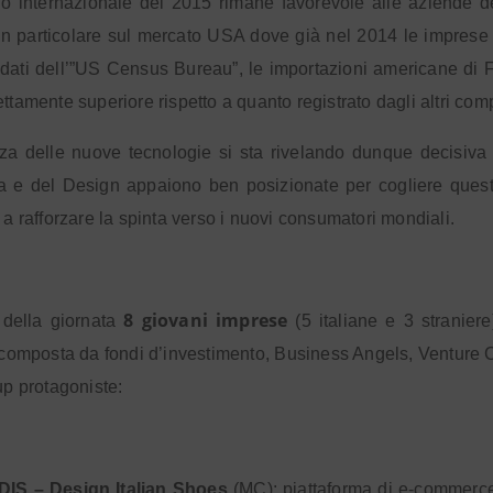
o internazionale del 2015 rimane favorevole alle aziende del
 in particolare sul mercato USA dove già nel 2014 le imprese
dati dell’”US Census Bureau”, le importazioni americane di F
ettamente superiore rispetto a quanto registrato dagli altri com
za delle nuove tecnologie si sta rivelando dunque decisiva 
 e del Design appaiono ben posizionate per cogliere queste
o a rafforzare la spinta verso i nuovi consumatori mondiali.
8 giovani imprese
 della giornata
(5 italiane e 3 straniere
i composta da fondi d’investimento, Business Angels, Venture Cap
up protagoniste:
DIS – Design Italian Shoes
(MC): piattaforma di e-commerce d