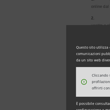
online dal
2.
vestito e 
3.
personaliz
Questo sito utilizza 
comunicazioni pubbli
4.
da un sito web diver
con l’obiet
5.
Cliccando s
profilazio
!
che intend
offrirti co
6.
M
È possibile consulta
7.
configurazione e mo