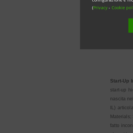
accessibile
(
Privacy
-
Cookie pol
8.
P
brand del 
Start-Up I
start-up h
nascita ne
IL) artico
Materials;
fatto inco