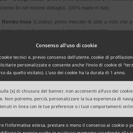
 cliente fin nel minimo dettaglio, 100% made in Italy;
Rentez-Vous
(Londra): primo mercato di abiti a nolo che p
al tempo stesso di valorizzare il proprio guardaroba;
Hekatè
(VR): piattaforma online che consente al cl
Consenso all'uso di cookie
zata di alta qualità e dermatologicamente testata;
cookie tecnici e, previo consenso dell’utente, cookie di profilazione
citarie personalizzate e consente anche l'invio di cookie di "terz
Modist
(Toronto – Canada): piattaforma per presentare ai cons
so da quello visitato). L'uso dei cookie ha la durata di 1 anno.
tivo di influenzarne le scelte d’acquisto durante lo shopping;
Thingarage
(Roma): piattaforma per condividere prodotti di de
ulla [x] di chiusura del banner, non acconsenti all’uso dei cookie
ne. Non potremo, perciò, personalizzare la tua esperienza di navi
ono esternalizzare le attività di R&S;
ntenuti in linea con le tue preferenze o i tuoi comportamenti onli
olopolo
(NA): brand di capi innovativi dotati di bottoni interca
re l'informativa estesa, prestare o meno il consenso ai cookie o p
Quattrocento Eyewear
(MI): marchio di occhiali disegn
dificare le proprie scelte in qualsiasi momento accedendo alla s