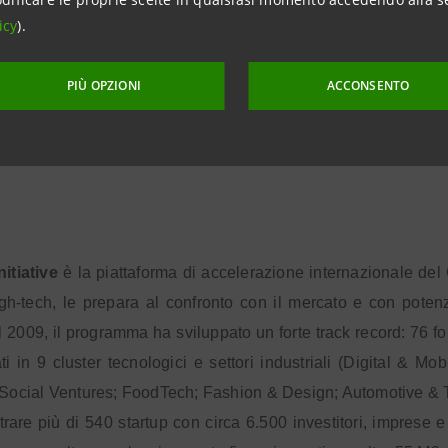
, con l’obiettivo di preservare una comunità di artigiani italiani
icy
).
inktrotters
(Londra): community online e offline di donne che 
PIÙ OPZIONI
ACCONSENTO
lusso e della moda.
nitiative
è la piattaforma di accelerazione internazionale de
igh-tech, le prepara al confronto con il mercato e con potenzia
l 2009, il programma ha sviluppato un forte track record: 76 f
lati in 9 cluster tecnologici e settori industriali (Digital &
 Social Ventures; FoodTech; Fashion & Design; Automotive & T
ntrare più di 540 startup con circa 6.500 investitori, imprese e