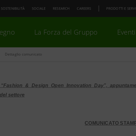
SOSTENIBILITÀ
SOCIALE
RESEARCH
CAREERS
PRODOTTI E SERVI
pegno
La Forza del Gruppo
Eventi
Dettaglio comunicato
premi
Invio
per cercare o
ESC
 “Fashion & Design Open Innovation Day”, appuntament
del settore
COMUNICATO STAM