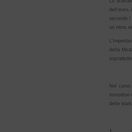
Lo scenari
dell’euro,
secondo i 
un ritmo n
L’importan
della Moda
soprattutt
Nel corso
investitor
delle start
1.