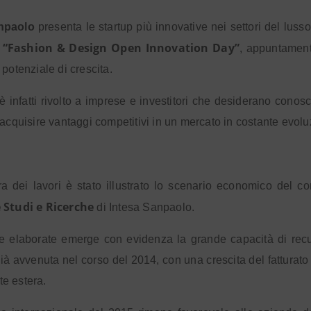
npaolo
presenta le startup più innovative nei settori del lus
ve “Fashion & Design Open Innovation Day”
, appuntament
 potenziale di crescita.
 è infatti rivolto a imprese e investitori che desiderano conosc
 acquisire vantaggi competitivi in un mercato in costante evolu
a dei lavori è stato illustrato lo scenario economico del c
 Studi e Ricerche
di Intesa Sanpaolo.
e elaborate emerge con evidenza la grande capacità di recuper
già avvenuta nel corso del 2014, con una crescita del fatturato
e estera.