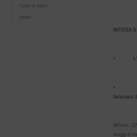
Tutte le news
Video
INTESA 
•
L
•
fatturato 
Milano, 1
viaggi e m