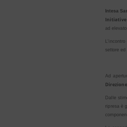
Intesa Sa
Initiati
ad elevato
L’incontro
settore ed
Ad apertur
Direzione
Dalle stim
ripresa è 
component