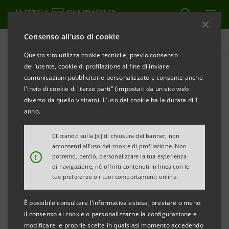
Consenso all'uso di cookie
Comunicati stampa
Questo sito utilizza cookie tecnici e, previo consenso
dell’utente, cookie di profilazione al fine di inviare
STAMPA
AGGIORNA
comunicazioni pubblicitarie personalizzate e consente anche
INTESA SANPAOLO PERFEZIONA CESSIONE
l'invio di cookie di "terze parti" (impostati da un sito web
PARTECIPAZIONI IN RECONSULT E OLDEQUITER
diverso da quello visitato). L'uso dei cookie ha la durata di 1
anno.
Milano, 08 settembre 2016
– Intesa Sanpaolo rende
noto che è stata perfezionata l’operazione tra i soci di
Cliccando sulla [x] di chiusura del banner, non
acconsenti all’uso dei cookie di profilazione. Non
Reconsult - Famiglia Tabacchi, Gruppo Astaldi e Intesa
!
potremo, perciò, personalizzare la tua esperienza
Sanpaolo stessa – e il Gruppo Abertis, nel cui ambito
di navigazione, né offrirti contenuti in linea con le
tue preferenze o i tuoi comportamenti online.
la Banca ha ceduto le partecipazioni detenute in
Reconsult e Oldequiter, società titolari
È possibile consultare l'informativa estesa, prestare o meno
complessivamente del 51,4% del capitale sociale di A4
il consenso ai cookie o personalizzarne la configurazione e
modificare le proprie scelte in qualsiasi momento accedendo
Holding.