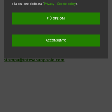
alla sezione dedicata (
Privacy
-
Cookie policy
).
PIÙ OPZIONI
Per informazioni
Intesa Sanpaolo
Ufficio Media
ACCONSENTO
Corporate&Investment Banking e International Media
+39.02.8796.2489/3119
stampa@intesasanpaolo.com