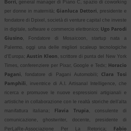
Borri,
general manager di Piano C, spazio di coworking
Gianluca Dettori
per donne in maternità;
, presidente e
fondatore di Dpixel, società di venture capital che investe
Ugo Parodi
in digitale, software e commercio elettronico;
Giusino
, Fondatore di Mosaicoon, startup nata a
Palermo, oggi una delle migliori scaleup tecnologiche
Austin Kleon
d’Europa;
, scrittore di punta del New York
Horacio
Times, conferenziere per Pixar, Google e Tedx;
Pagani
Clara Tosi
, fondatore di Pagani Automobili;
Pamphili
, inventrice di A.I. Artisanal Intelligence, che
ricerca e promuove le nuove espressioni artigianali e
artistiche in collaborazione con le realtà storiche dell'alta
Flavia Trupia
manifattura italiana;
, consulente di
comunicazione, ghostwriter, docente, presidente di
Fabio
PerLaRe-Associazione Per La Retorica;