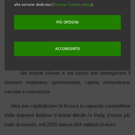
alla sezione dedicata (
Privacy
-
Cookie policy
).
Sharing Italy
Intesa Sanpaolo promuoverà
, evento
PIÙ OPZIONI
dedicato al futuro economico e imprenditoriale del Paese
Coinvolti pensatori, ricercatori, ospiti internazionali,
ACCONSENTO
imprese che si sono distinte per dinamismo e capacità di
interpretare i cambiamenti in atto
Sei parole chiave e sei azioni per immaginare il
domani: esplorare, sperimentare, capire, comunicare,
cercare e valorizzare
Idee per capitalizzare la forza e la capacità competitiva
Made in Italy
delle imprese italiane: il brand
, il terzo più
noto al mondo, nel 2015 valeva 414 miliardi di euro