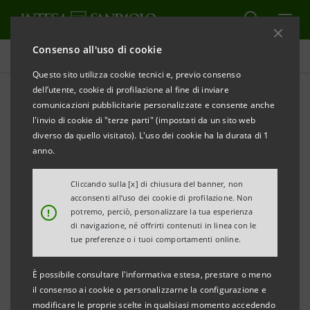
Consenso all'uso di cookie
Comunicati stampa
Questo sito utilizza cookie tecnici e, previo consenso
dell’utente, cookie di profilazione al fine di inviare
STAMPA
AGGIORNA
comunicazioni pubblicitarie personalizzate e consente anche
INTESA SANPAOLO PRESENTA “SHARING ITALY”
l'invio di cookie di "terze parti" (impostati da un sito web
diverso da quello visitato). L'uso dei cookie ha la durata di 1
anno.
FESTIVAL DELLE IDEE E DELLE AZIONI PER DARE
Cliccando sulla [x] di chiusura del banner, non
IMPRENDITORIALITÀ E
SLANCIO AL FUTURO
acconsenti all’uso dei cookie di profilazione. Non
!
potremo, perciò, personalizzare la tua esperienza
DELL’ITALIA
di navigazione, né offrirti contenuti in linea con le
tue preferenze o i tuoi comportamenti online.
È possibile consultare l'informativa estesa, prestare o meno
A MARZO DAL GRATTACIELO INTESA SANPAOLO
il consenso ai cookie o personalizzarne la configurazione e
modificare le proprie scelte in qualsiasi momento accedendo