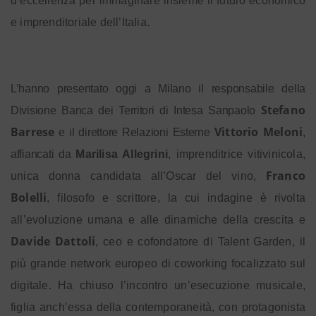
d’eccellenza per immaginare insieme il futuro economico
e imprenditoriale dell’Italia.
L’hanno presentato oggi a Milano il responsabile della
Stefano
Divisione Banca dei Territori di Intesa Sanpaolo
Barrese
Vittorio Meloni
e il direttore Relazioni Esterne
,
affiancati da
Marilisa Allegrini
, imprenditrice vitivinicola,
Franco
unica donna candidata all’Oscar del vino,
Bolelli
, filosofo e scrittore, la cui indagine è rivolta
all’evoluzione umana e alle dinamiche della crescita e
Davide Dattoli
, ceo e cofondatore di Talent Garden, il
più grande network europeo di coworking focalizzato sul
digitale. Ha chiuso l’incontro un’esecuzione musicale,
figlia anch’essa della contemporaneità, con protagonista