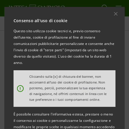
Consenso all'uso di cookie
Comunicati stampa
Questo sito utilizza cookie tecnici e, previo consenso
dell’utente, cookie di profilazione al fine di inviare
STAMPA
AGGIORNA
comunicazioni pubblicitarie personalizzate e consente anche
NOTA STAMPA
l'invio di cookie di "terze parti" (impostati da un sito web
diverso da quello visitato). L'uso dei cookie ha la durata di 1
ACCORDO INTESA SANPAOLO E TIM
anno.
AL VIA L’INIZIATIVA PER GLI UNDER 30 CHE ABBINA
Cliccando sulla [x] di chiusura del banner, non
CONTO CORRENTE BANCARIO, VOCE E GIGA SU
acconsenti all’uso dei cookie di profilazione. Non
!
potremo, perciò, personalizzare la tua esperienza
RETE 4G
di navigazione, né offrirti contenuti in linea con le
tue preferenze o i tuoi comportamenti online.
Torino, 16 giugno 2017
. Intesa Sanpaolo e TIM lanciano
È possibile consultare l'informativa estesa, prestare o meno
un’iniziativa innovativa, dedicata ai giovani fino a 30
il consenso ai cookie o personalizzarne la configurazione e
modificare le proprie scelte in qualsiasi momento accedendo
anni d’età, che abbina il nuovo “XME Conto” a