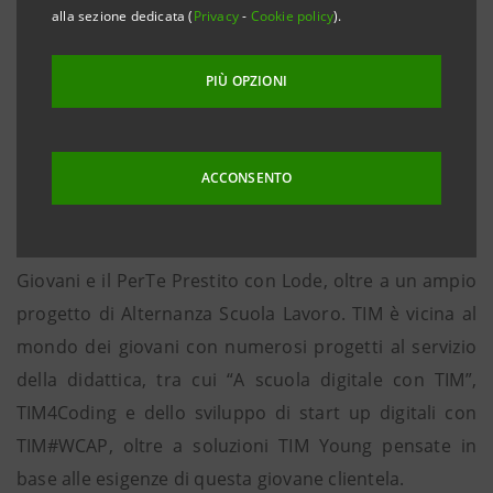
alla sezione dedicata (
Privacy
-
Cookie policy
).
un’offerta mobile voce e dati vantaggiosa.
Con “Essere giovani ha i suoi vantaggi” Intesa
PIÙ OPZIONI
Sanpaolo e TIM confermano l’attenzione per le nuove
generazioni, alle quali entrambi hanno dedicato
ACCONSENTO
numerose iniziative. Intesa Sanpaolo ha reso
disponibili importanti proposte di inclusione
finanziaria, come il Mutuo Giovani, il PerTe Prestito
Giovani e il PerTe Prestito con Lode, oltre a un ampio
progetto di Alternanza Scuola Lavoro. TIM è vicina al
mondo dei giovani con numerosi progetti al servizio
della didattica, tra cui “A scuola digitale con TIM”,
TIM4Coding e dello sviluppo di start up digitali con
TIM#WCAP, oltre a soluzioni TIM Young pensate in
base alle esigenze di questa giovane clientela.