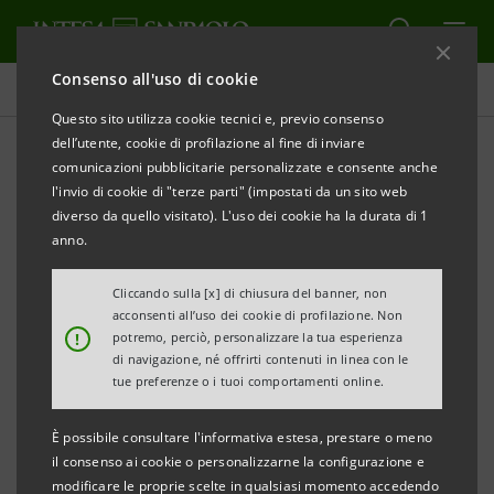
Consenso all'uso di cookie
Comunicati stampa
Questo sito utilizza cookie tecnici e, previo consenso
dell’utente, cookie di profilazione al fine di inviare
STAMPA
AGGIORNA
comunicazioni pubblicitarie personalizzate e consente anche
Intesa Sanpaolo confermata negli indici Dow Jones
l'invio di cookie di "terze parti" (impostati da un sito web
per la sostenibilità economica, sociale ed
diverso da quello visitato). L'uso dei cookie ha la durata di 1
ambientale.
anno.
Per il settimo anno consecutivo confermato il
Cliccando sulla [x] di chiusura del banner, non
acconsenti all’uso dei cookie di profilazione. Non
prestigioso riconoscimento
!
potremo, perciò, personalizzare la tua esperienza
di navigazione, né offrirti contenuti in linea con le
Milano - Torino, 7 settembre 2017
– Intesa Sanpaolo
tue preferenze o i tuoi comportamenti online.
si conferma come uno dei gruppi più attivi al mondo
È possibile consultare l'informativa estesa, prestare o meno
in termini di sostenibilità economica, sociale e
il consenso ai cookie o personalizzarne la configurazione e
ambientale. Per il settimo anno consecutivo la Banca
modificare le proprie scelte in qualsiasi momento accedendo