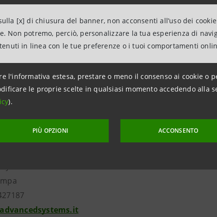
mazioni
ulla [x] di chiusura del banner, non acconsenti all’uso dei cookie
ne. Non potremo, perciò, personalizzare la tua esperienza di navi
ANPAOLO
ntenuti in linea con le tue preferenze o i tuoi comportamenti onli
con i Media – Corporate & Investment Banking e Media Inte
287962052
re l'informativa estesa, prestare o meno il consenso ai cookie o p
intesasanpaolo.com
dificare le proprie scelte in qualsiasi momento accedendo alla s
i Milano
icy
).
tampa
2884.50150
PIÙ OPZIONI
ACCONSENTO
zione.ufficiostampa@comune.milano.it
 Systems
tampa
8427187
dvancedsystems.it