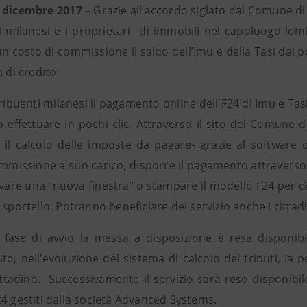
 dicembre 2017
– Grazie all’accordo siglato dal Comune d
i milanesi e i proprietari di immobili nel capoluogo lom
n costo di commissione il saldo dell’Imu e della Tasi dal p
a di credito.
ribuenti milanesi il pagamento online dell'F24 di Imu e Tasi
 effettuare in pochi clic. Attraverso il sito del Comune di
e il calcolo delle imposte da pagare- grazie al softwar
mmissione a suo carico, disporre il pagamento attraverso i
ivare una “nuova finestra” o stampare il modello F24 per
 sportello. Potranno beneficiare del servizio anche i cittadi
 fase di avvio la messa a disposizione è resa disponib
to, nell’evoluzione del sistema di calcolo dei tributi, la p
ittadino. Successivamente il servizio sarà reso disponibile
24 gestiti dalla società Advanced Systems.