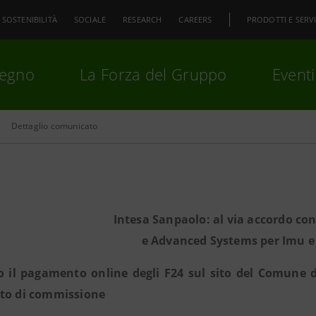
SOSTENIBILITÀ
SOCIALE
RESEARCH
CAREERS
PRODOTTI E SERVI
pegno
La Forza del Gruppo
Eventi
Dettaglio comunicato
premi
Invio
per cercare o
ESC
Intesa Sanpaolo: al via accordo c
e Advanced Systems per Imu e
o il pagamento online degli F24 sul sito del Comune d
sto di commissione