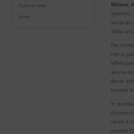
Milano, 4
Tutte le news
Systems, 
Video
senza alcu
della cart
Per i cont
che si può
effettuar
alcuna co
dover att
tramite lo
In questa
riconosciu
verso il c
modelli F