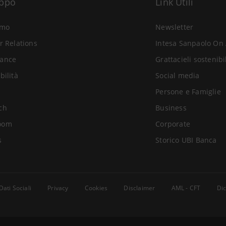
uppo
Link Utili
amo
Newsletter
r Relations
Intesa Sanpaolo On 
ance
Grattacieli sostenibi
bilità
Social media
Persone e Famiglie
ch
Business
oom
Corporate
s
Storico UBI Banca
Dati Sociali
Privacy
Cookies
Disclaimer
AML - CFT
Dic