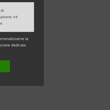
 di
gazione, né
ne.
rnazionali
ersonalizzarne la
ezione dedicata