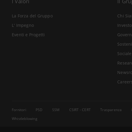
I Valori
Il Gr
La Forza del Gruppo
Chi Si
L' Impegno
Investo
Eventi e Progetti
Govern
Sosteni
Sociale
Resear
Newsr
Career
Fornitori
PSD
SSM
CSIRT - CERT
Trasparenza
Whistleblowing