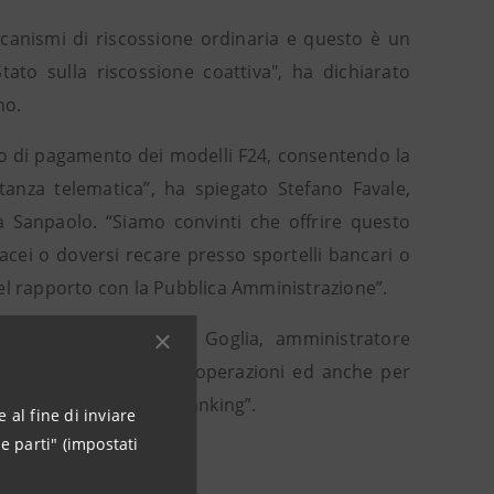
canismi di riscossione ordinaria e questo è un
tato sulla riscossione coattiva", ha dichiarato
no.
sso di pagamento dei modelli F24, consentendo la
anza telematica”, ha spiegato Stefano Favale,
a Sanpaolo. “Siamo convinti che offrire questo
cei o doversi recare presso sportelli bancari o
el rapporto con la Pubblica Amministrazione”.
 sottolineato Antonio Goglia, amministratore
ificare al massimo le operazioni ed anche per
nti con l'F24 su home banking”.
 al fine di inviare
e parti" (impostati