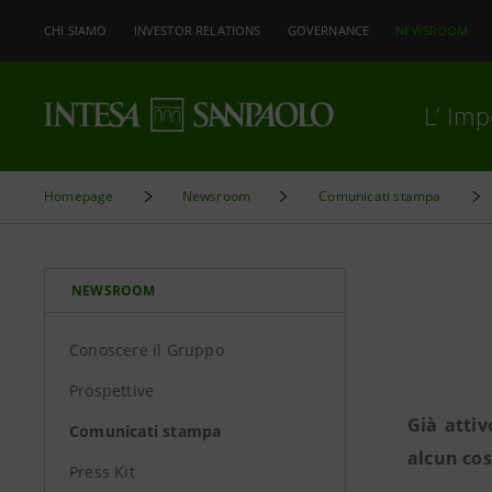
CHI SIAMO
INVESTOR RELATIONS
GOVERNANCE
NEWSROOM
L’ Im
Homepage
Newsroom
Comunicati stampa
NEWSROOM
Conoscere il Gruppo
Prospettive
Già attiv
Comunicati stampa
alcun co
Press Kit