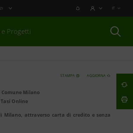
NOTIFICHE
IT
ZI
AREA UTENTE
 e Progetti
per chiudere
STAMPA
AGGIORNA
on Comune Milano
 Tasi Online
i Milano, attraverso carta di credito e senza