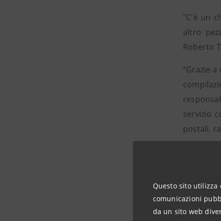
"C'è un c
altro pez
Roberto T
“Grazie a
compilazi
responsab
servizio 
postali, 
“Il pagam
delegato 
evitare g
Questo sito utilizza 
comunicazioni pubbli
da un sito web diver