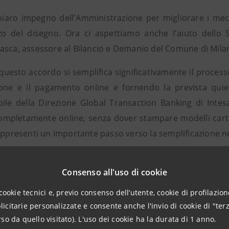
hiaro impegno dell'Amministrazione per migliorare i mec
zo del disegno. Ora ci aspettiamo anche l'aiuto dello S
asca, assessore al Bilancio e Demanio del Comune di Mila
 questo accordo si semplifica significativamente il proce
one e il pagamento online e fornendo la prevista quiet
ile della Direzione Global Transaction Banking di Intes
completamente online, senza dover stampare modelli carta
rappresenti un importante passo verso la semplificazione n
ento dell'F24 direttamente sul portale comunale”, ha
di Advanced Systems “è una novità introdotta per sempl
Consenso all'uso di cookie
li errori che oggi vengono talvolta commessi dai contribue
cookie tecnici e, previo consenso dell’utente, cookie di profilazione
citarie personalizzate e consente anche l'invio di cookie di "terz
so da quello visitato). L'uso dei cookie ha la durata di 1 anno.