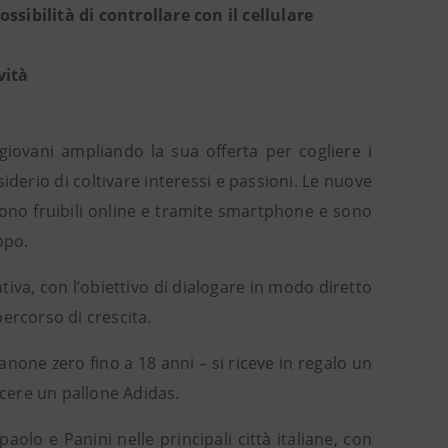
sibilità di controllare con il cellulare
vità
ovani ampliando la sua offerta per cogliere i
siderio di coltivare interessi e passioni. Le nuove
ono fruibili online e tramite smartphone e sono
ppo.
iativa, con l’obiettivo di dialogare in modo diretto
ercorso di crescita.
none zero fino a 18 anni – si riceve in regalo un
ncere un pallone Adidas.
olo e Panini nelle principali città italiane, con