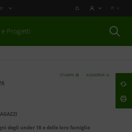
NOTIFICHE
IT
ZI
AREA UTENTE
 e Progetti
per chiudere
STAMPA
AGGIORNA
PA
RAGAZZI
ogni degli under 18 e delle loro famiglie