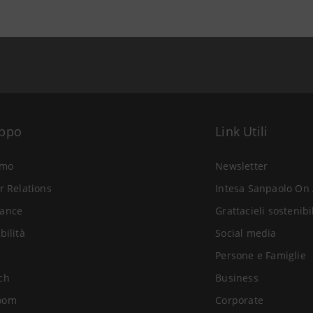
uppo
Link Utili
amo
Newsletter
r Relations
Intesa Sanpaolo On 
ance
Grattacieli sostenibi
bilità
Social media
Persone e Famiglie
ch
Business
oom
Corporate