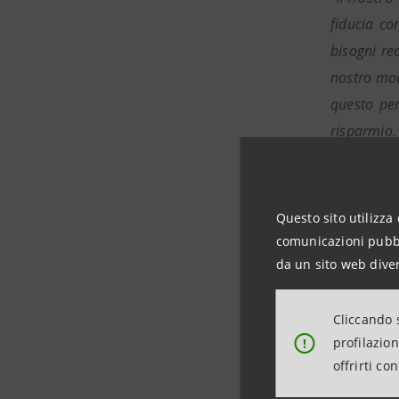
fiducia co
bisogni re
nostro mod
questo per
risparmio.
Questo sito utilizza 
comunicazioni pubbli
da un sito web diver
Cliccando s
profilazio
!
offrirti co