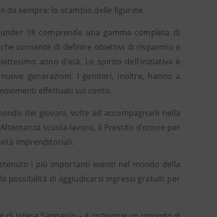
ano da sempre: lo scambio delle figurine.
agli under 18 comprende una gamma completa di
 che consente di definire obiettivi di risparmio e
tesimo anno d’età. Lo spirito dell’iniziativa è
 nuove generazioni. I genitori, inoltre, hanno a
movimenti effettuati sul conto.
mondo dei giovani, volte ad accompagnarli nella
Alternanza scuola-lavoro, il Prestito d’onore per
ività imprenditoriali.
ostenuto i più importanti eventi nel mondo della
a possibilità di aggiudicarsi ingressi gratuiti per
ng di Intesa Sanpaolo –
è instaurare un rapporto di