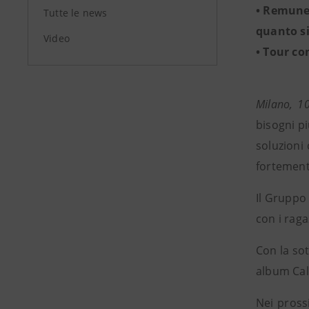
• Remuner
Tutte le news
quanto si
Video
• Tour con
Milano, 1
bisogni pi
soluzioni
fortemente
Il Gruppo 
con i raga
Con la sot
album Calc
Nei prossi