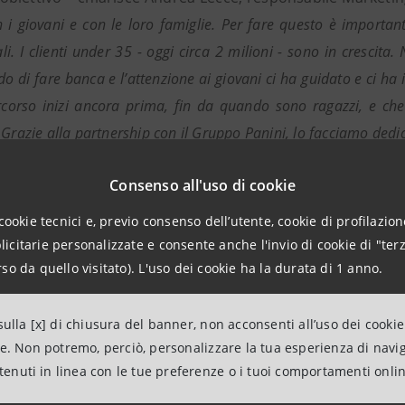
n i giovani e con le loro famiglie. Per fare questo è importante
ali. I clienti under 35 - oggi circa 2 milioni - sono in crescit
o di fare banca e l’attenzione ai giovani ci ha guidato e ci ha
corso inizi ancora prima, fin da quando sono ragazzi, e che
 Grazie alla partnership con il Gruppo Panini, lo facciamo dedi
Consenso all'uso di cookie
cookie tecnici e, previo consenso dell’utente, cookie di profilazione
citarie personalizzate e consente anche l'invio di cookie di "terz
so da quello visitato). L'uso dei cookie ha la durata di 1 anno.
ulla [x] di chiusura del banner, non acconsenti all’uso dei cookie
ne. Non potremo, perciò, personalizzare la tua esperienza di navi
ntenuti in linea con le tue preferenze o i tuoi comportamenti onli