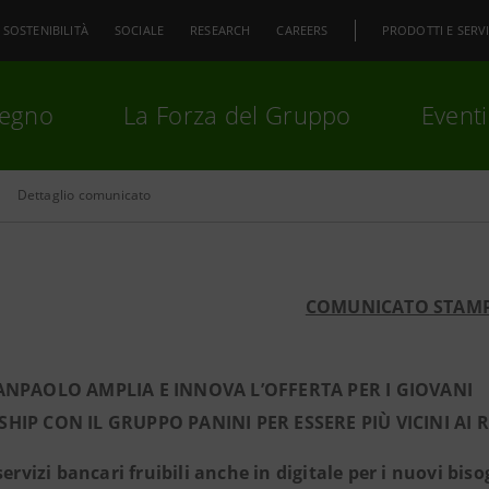
SOSTENIBILITÀ
SOCIALE
RESEARCH
CAREERS
PRODOTTI E SERVI
pegno
La Forza del Gruppo
Eventi
Dettaglio comunicato
premi
Invio
per cercare o
ESC
COMUNICATO STAM
ANPAOLO AMPLIA E INNOVA L’OFFERTA PER I GIOVANI
HIP CON IL GRUPPO PANINI PER ESSERE PIÙ VICINI AI 
servizi bancari fruibili anche in digitale per i nuovi bis