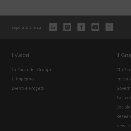
Seguici anche su
I Valori
Il Gr
La Forza del Gruppo
Chi Si
L' Impegno
Investo
Eventi e Progetti
Govern
Sosteni
Sociale
Resear
Newsr