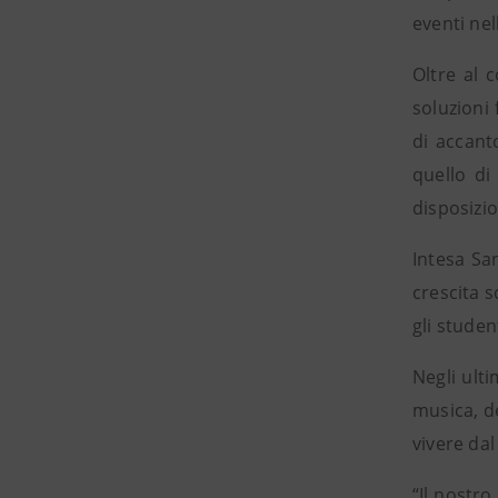
eventi nel
Oltre al 
soluzioni 
di accant
quello di
disposizio
Intesa Sa
crescita s
gli studen
Negli ult
musica, de
vivere dal 
“Il nostr