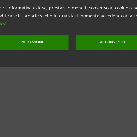
re l'informativa estesa, prestare o meno il consenso ai cookie o p
dificare le proprie scelte in qualsiasi momento accedendo alla s
icy
).
PIÙ OPZIONI
ACCONSENTO