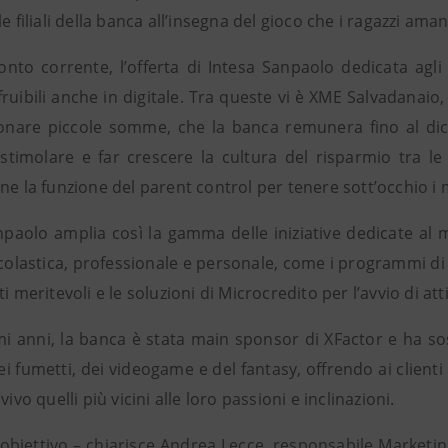
le filiali della banca all’insegna del gioco che i ragazzi am
conto corrente, l’offerta di Intesa Sanpaolo dedicata 
fruibili anche in digitale. Tra queste vi è XME Salvadanaio,
onare piccole somme, che la banca remunera fino al diciot
 stimolare e far crescere la cultura del risparmio tra le
ne la funzione del parent control per tenere sott’occhio i 
npaolo amplia così la gamma delle iniziative dedicate al 
colastica, professionale e personale, come i programmi di 
ti meritevoli e le soluzioni di Microcredito per l’avvio di att
imi anni, la banca è stata main sponsor di XFactor e ha s
i fumetti, dei videogame e del fantasy, offrendo ai clienti l
vivo quelli più vicini alle loro passioni e inclinazioni.
o obiettivo – chiarisce Andrea Lecce, responsabile Marketi