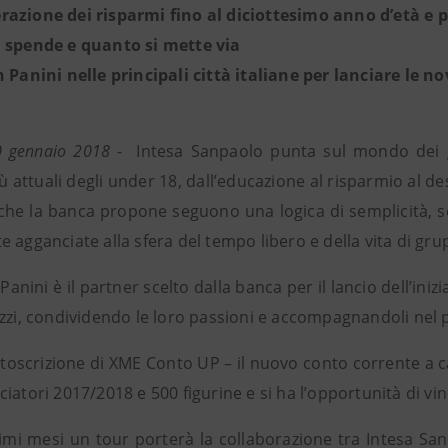
azione dei risparmi fino al diciottesimo anno d’età e pos
 spende e quanto si mette via
 Panini nelle principali città italiane per lanciare le no
0 gennaio 2018
- Intesa Sanpaolo punta sul mondo dei gi
ù attuali degli under 18, dall’educazione al risparmio al de
 che la banca propone seguono una logica di semplicità, s
 agganciate alla sfera del tempo libero e della vita di gru
Panini è il partner scelto dalla banca per il lancio dell’iniz
zzi, condividendo le loro passioni e accompagnandoli nel p
toscrizione di XME Conto UP – il nuovo conto corrente a ca
iatori 2017/2018 e 500 figurine e si ha l’opportunità di vi
mi mesi un tour porterà la collaborazione tra Intesa Sanpa