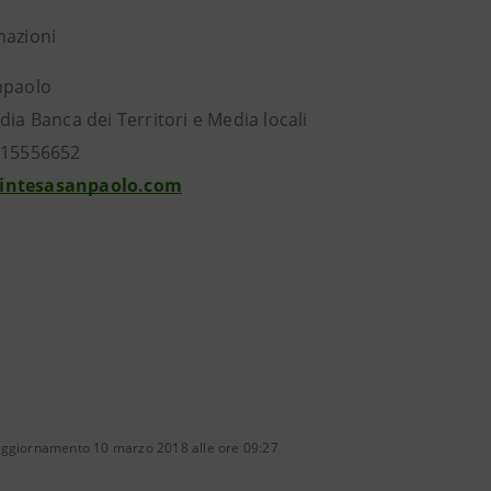
mazioni
esa Sanpaolo
dia Banca dei Territori e Media locali
115556652
intesasanpaolo.com
aggiornamento 10 marzo 2018 alle ore 09:27