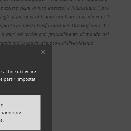
 essere vicini ai loro interessi e intercettare i loro
a. Negli ultimi anni abbiamo cambiato radicalmente il
 ispirato in questa trasformazione. Ora vogliamo che
 li aiuti ad avvicinarsi gradualmente al mondo del
cando molto spazio al gioco e al divertimento
”.
 al fine di inviare
e parti" (impostati
 di
gazione, né
ne.