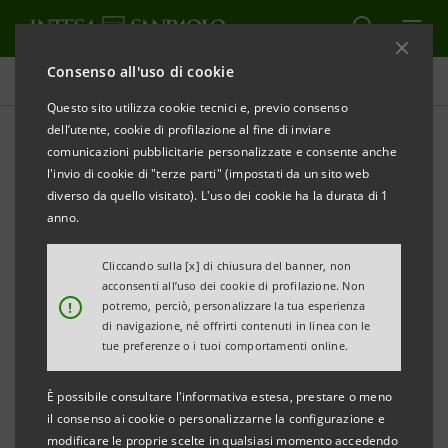
Consenso all'uso di cookie
Comunicati stampa
Questo sito utilizza cookie tecnici e, previo consenso
dell’utente, cookie di profilazione al fine di inviare
STAMPA
AGGIORNA
comunicazioni pubblicitarie personalizzate e consente anche
COMUNICATO STAMPA
l'invio di cookie di "terze parti" (impostati da un sito web
diverso da quello visitato). L'uso dei cookie ha la durata di 1
anno.
INTESA SANPAOLO DELIBERA POLICY PER IL
Cliccando sulla [x] di chiusura del banner, non
SETTORE CARBONE
acconsenti all’uso dei cookie di profilazione. Non
!
potremo, perciò, personalizzare la tua esperienza
di navigazione, né offrirti contenuti in linea con le
tue preferenze o i tuoi comportamenti online.
Milano, 19 maggio 2020
–
Intesa Sanpaolo rende noto
È possibile consultare l'informativa estesa, prestare o meno
di aver approvato la policy che definisce le limitazioni
il consenso ai cookie o personalizzarne la configurazione e
e i criteri di esclusione per l’operatività creditizia del
modificare le proprie scelte in qualsiasi momento accedendo