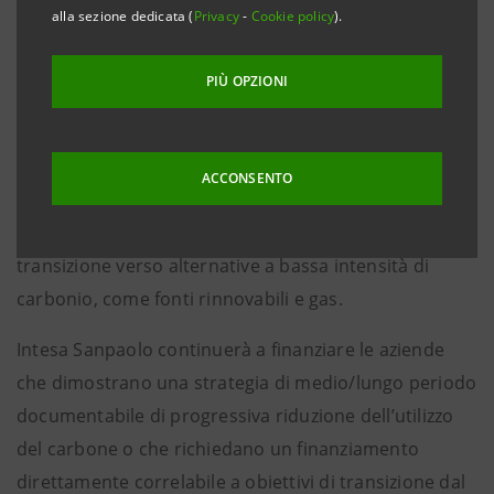
Gruppo nel settore del carbone. La policy si applica in
alla sezione dedicata (
Privacy
-
Cookie policy
).
tutti i Paesi in cui opera il Gruppo a finanziamenti nei
settori dell’estrazione di carbone termico e delle
PIÙ OPZIONI
centrali termiche a carbone.
Con la policy la Banca intende sostenere i clienti nel
ACCONSENTO
loro percorso di riduzione dell’uso del carbone per la
produzione di energia (phase-out) e incoraggiare la
transizione verso alternative a bassa intensità di
carbonio, come fonti rinnovabili e gas.
Intesa Sanpaolo continuerà a finanziare le aziende
che dimostrano una strategia di medio/lungo periodo
documentabile di progressiva riduzione dell’utilizzo
del carbone o che richiedano un finanziamento
direttamente correlabile a obiettivi di transizione dal