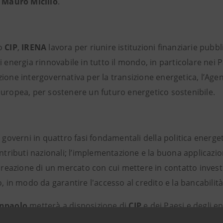
a
Mauro Micillo
.
so
CIP
,
IRENA
lavora per riunire istituzioni finanziarie pubb
i energia rinnovabile in tutto il mondo, in particolare nei Pa
ione intergovernativa per la transizione energetica, l’Age
Europea, per sostenere un futuro energetico sostenibile.
i governi in quattro fasi fondamentali della politica energetic
ontributi nazionali; l’implementazione e la buona applicazio
 creazione di un mercato con cui mettere in contatto investit
o, in modo da garantire l'accesso al credito e la bancabilità
anpaolo
metterà a disposizione di
CIP
e dei Paesi e degli en
nale nel finanziamento per la realizzazione di grandi impian