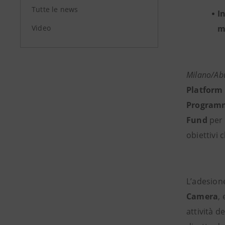
Tutte le news
I
Video
m
Milano
/Ab
Platform 
Programma
Fund
per 
obiettivi 
L’adesione
Camera
,
attività d