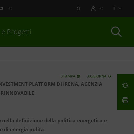
NOTIFICHE
IT
ZI
AREA UTENTE
 e Progetti
per chiudere
STAMPA
AGGIORNA
INVESTMENT PLATFORM DI IRENA, AGENZIA
 RINNOVABILE
 nella definizione della politica energetica e
e di energia pulita.