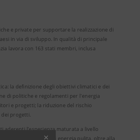
liche e private per supportare la realizzazione di
esi in via di sviluppo. In qualità di principale
nzia lavora con 163 stati membri, inclusa
a: la definizione degli obiettivi climatici e dei
ne di politiche e regolamenti per l'energia
ori e progetti; la riduzione del rischio
 dei progetti.
ti aderenti l’esperienza maturata a livello
ti per la produzione di energia pulita, oltre alla