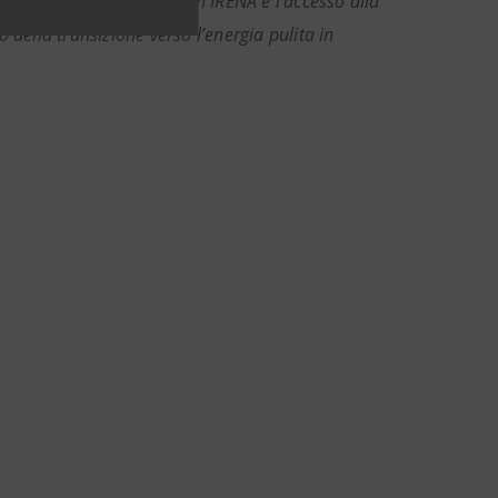
esa. La collaborazione con IRENA e l’accesso alla
della transizione verso l’energia pulita in