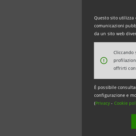
propria re
che rispet
Questo sito utilizza 
comunicazioni pubbli
da un sito web diver
“Per IRENA 
Cliccando s
esigenze d
profilazio
!
Direttore
offrirti co
Sanpaolo c
inclusiva e
È possibile consulta
configurazione e mo
(
Privacy
-
Cookie pol
“Intesa San
afferma
M
impegnato n