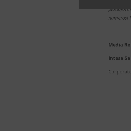
ambientale
piattaforma
numerosi Pa
Media Re
Intesa S
Corporate