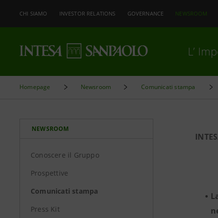
CHI SIAMO
INVESTOR RELATIONS
GOVERNANCE
NEWSROOM
L’ Im
Homepage
Newsroom
Comunicati stampa
NEWSROOM
INTE
Conoscere il Gruppo
Prospettive
Comunicati stampa
L
Press Kit
n