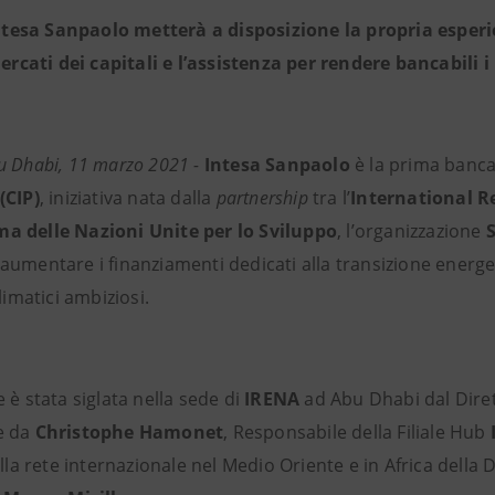
ntesa Sanpaolo metterà a disposizione la propria esperi
ercati dei capitali e l’assistenza per rendere bancabili i
u Dhabi, 11 marzo 2021 -
Intesa Sanpaolo
è la prima banca 
(CIP)
, iniziativa nata dalla
partnership
tra l’
International R
 delle Nazioni Unite per lo Sviluppo
, l’organizzazione
S
aumentare i finanziamenti dedicati alla transizione energe
climatici ambiziosi.
 è stata siglata nella sede di
IRENA
ad Abu Dhabi dal Diret
 e da
Christophe Hamonet
, Responsabile della Filiale Hub
ella rete internazionale nel Medio Oriente e in Africa dell