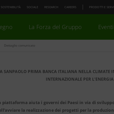
SOSTENIBILITÀ
SOCIALE
RESEARCH
CAREERS
PRODOTTI E SERVI
pegno
La Forza del Gruppo
Eventi
Dettaglio comunicato
premi
Invio
per cercare o
ESC
SA SANPAOLO PRIMA BANCA ITALIANA
NELLA CLIMATE 
INTERNAZIONALE PER L’ENERGIA
a piattaforma aiuta i governi dei Paesi in via di sviluppo
ell’avviare la realizzazione dei progetti per la produzion