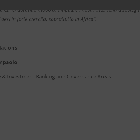
 e la responsabilità sociale, capisaldi del nostro Piano di Impr
 CIP ci daranno modo di ampliare i nostri interventi a sostegno 
esi in forte crescita, soprattutto in Africa”.
lations
anpaolo
 & Investment Banking and Governance Areas