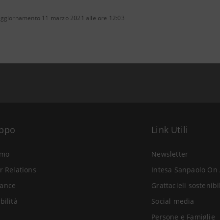
aggiornamento 11 marzo 2021 alle ore 12:03
uppo
Link Utili
amo
Newsletter
r Relations
Intesa Sanpaolo On 
ance
Grattacieli sostenibi
bilità
Social media
Persone e Famiglie