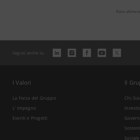
Data ultimo 
Seguici anche su
I Valori
Il Gr
La Forza del Gruppo
Chi Si
L' Impegno
Investo
Eventi e Progetti
Govern
Sosteni
Sociale