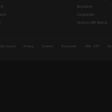
ch
Business
oom
Corporate
s
Storico UBI Banca
Dati Sociali
Privacy
Cookies
Disclaimer
AML - CFT
Dic