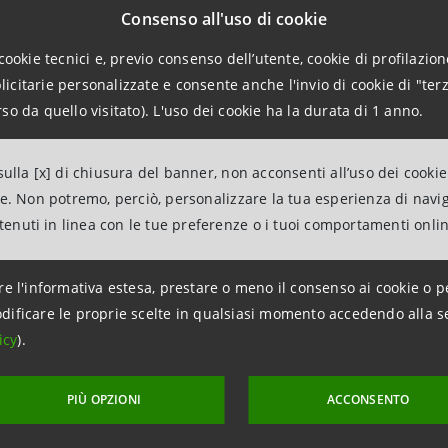
Consenso all'uso di cookie
te di relazioni nei maggiori mercati di capitali e all’assist
tano i più alti criteri ESG.
cookie tecnici e, previo consenso dell’utente, cookie di profilazione
citarie personalizzate e consente anche l'invio di cookie di "terz
so da quello visitato). L'uso dei cookie ha la durata di 1 anno.
e i suoi partner la piattaforma CIP è un’iniziativa prioritaria, 
ulla [x] di chiusura del banner, non acconsenti all’uso dei cookie
ei Paesi membri in una fase cruciale degli interventi in campo 
ne. Non potremo, perciò, personalizzare la tua esperienza di navi
 Generale di IRENA
.
“Accogliamo con favore la stretta collabo
ntenuti in linea con le tue preferenze o i tuoi comportamenti onli
he condividono una visione globale per un sistema energetico a
 sostenibile”.
re l'informativa estesa, prestare o meno il consenso ai cookie o p
dificare le proprie scelte in qualsiasi momento accedendo alla s
icy
).
paolo è una delle banche più sostenibili al mondo ed è inclusa ne
auro Micillo, Chief of IMI Corporate & Investment Bank
PIÙ OPZIONI
ACCONSENTO
el supportare la produzione di energia da fonti rinnovabili, in 