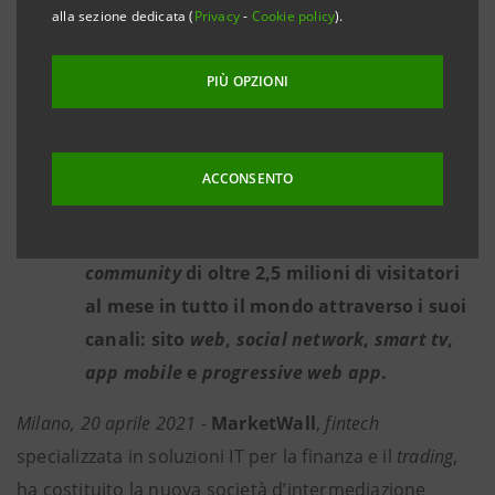
alla sezione dedicata (
Privacy
-
Cookie policy
).
La piattaforma di
trading online
InvestoPro.com comprende analisi
PIÙ OPZIONI
finanziarie, notizie, ricerche,
format
educativi e altri contenuti esclusivi
realizzati da
team
di esperti con l’ausilio
ACCONSENTO
dell’intelligenza artificiale.
Già oggi InvestoPro.com può contare una
community
di oltre 2,5 milioni di visitatori
al mese in tutto il mondo attraverso i suoi
canali: sito
web
,
social network
,
smart tv
,
app mobile
e
progressive web app
.
Milano, 20 aprile 2021 -
MarketWall
,
fintech
specializzata in soluzioni IT per la finanza e il
trading
,
ha costituito la nuova società d’intermediazione