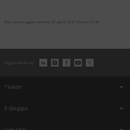
Data ultimo aggiornamento 20 aprile 2021 alle ore 12:36
Seguici anche su
I Valori
Il Gruppo
Link Utili