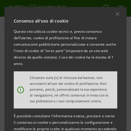
Consenso all'uso di cookie
Comunicati stampa
Questo sito utilizza cookie tecnici e, previo consenso
dell’utente, cookie di profilazione al fine di inviare
STAMPA
AGGIORNA
comunicazioni pubblicitarie personalizzate e consente anche
MARKETWALL, ANALYTIXINSIGHT E INTESA
l'invio di cookie di "terze parti" (impostati da un sito web
SANPAOLO PRESENTANO INVESTOPRO SIM
diverso da quello visitato). L'uso dei cookie ha la durata di 1
anno.
Cliccando sulla [x] di chiusura del banner, non
Società d’intermediazione mobiliare
acconsenti all’uso dei cookie di profilazione. Non
!
potremo, perciò, personalizzare la tua esperienza
altamente innovativa caratterizzata
di navigazione, né offrirti contenuti in linea con le
dall’ampiezza degli strumenti e delle
tue preferenze o i tuoi comportamenti online.
offerte d’investimento, dalla qualità del
È possibile consultare l'informativa estesa, prestare o meno
flusso informativo e dalla capacità di
il consenso ai cookie o personalizzarne la configurazione e
offrire soluzioni digitali avanzate.
modificare le proprie scelte in qualsiasi momento accedendo