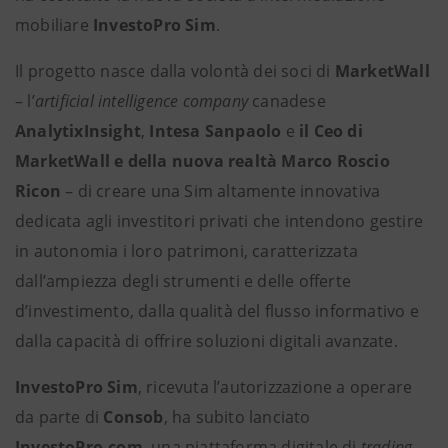
mobiliare
InvestoPro Sim
.
Il progetto nasce dalla volontà dei soci di
MarketWall
– l’
artificial intelligence company
canadese
AnalytixInsight
,
Intesa Sanpaolo
e
il Ceo di
MarketWall e della nuova realtà Marco Roscio
Ricon
– di creare una Sim altamente innovativa
dedicata agli investitori privati che intendono gestire
in autonomia i loro patrimoni, caratterizzata
dall’ampiezza degli strumenti e delle offerte
d’investimento, dalla qualità del flusso informativo e
dalla capacità di offrire soluzioni digitali avanzate.
InvestoPro Sim
, ricevuta l’autorizzazione a operare
da parte di
Consob
, ha subito lanciato
InvestoPro.com
, una piattaforma digitale di
trading