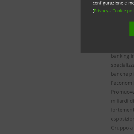
configurazione e mo
Intesa S
(
Privacy
-
Cookie pol
Intesa San
bancari c
Gruppo Int
tradiziona
banking i
specializz
banche più
l'economi
Promuove p
miliardi d
fortemente
esposizion
Gruppo a 