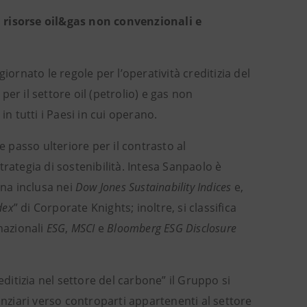
 risorse oil&gas non convenzionali e
ornato le regole per l’operatività creditizia del
er il settore oil (petrolio) e gas non
in tutti i Paesi in cui operano.
passo ulteriore per il contrasto al
rategia di sostenibilità. Intesa Sanpaolo è
iana inclusa nei
Dow Jones Sustainability Indices
e,
dex
” di Corporate Knights; inoltre, si classifica
nazionali
ESG
,
MSCI
e
Bloomberg ESG Disclosure
editizia nel settore del carbone” il Gruppo si
anziari verso controparti appartenenti al settore