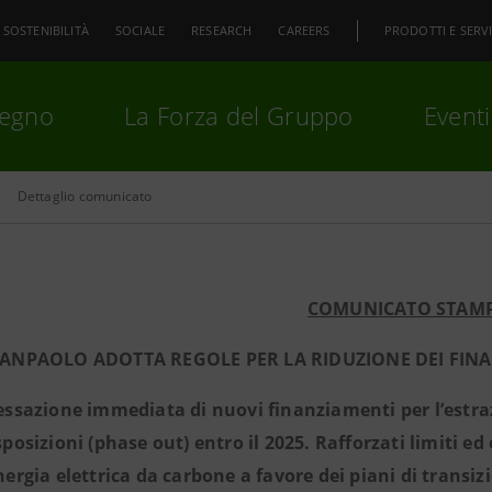
SOSTENIBILITÀ
SOCIALE
RESEARCH
CAREERS
PRODOTTI E SERVI
pegno
La Forza del Gruppo
Eventi
Dettaglio comunicato
premi
Invio
per cercare o
ESC
COMUNICATO STAM
SANPAOLO ADOTTA REGOLE PER LA RIDUZIONE DEI
FINA
essazione immediata di nuovi finanziamenti per l’estra
sposizioni (phase out) entro il 2025. Rafforzati limiti ed
nergia elettrica da carbone a favore dei piani di transiz