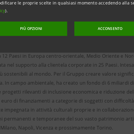
dificare le proprie scelte in qualsiasi momento accedendo alla s
anpaolo
icy
).
paolo è la principale Banca in Italia e una delle più solide 
ommerciali, di corporate investment banking, gestione del 
PIÙ OPZIONI
ACCONSENTO
esa Sanpaolo conta circa 13,5 milioni di clienti in Italia, ser
li, e 7,1 milioni di clienti all’estero, dove è presente con
n 12 Paesi in Europa centro-orientale, Medio Oriente e Nor
ata nel supporto alla clientela corporate in 25 Paesi. Int
 sostenibili al mondo. Per il Gruppo creare valore signific
a. In campo ambientale, ha creato un fondo di 6 miliardi di
rogetti rilevanti di inclusione economica e riduzione dell
i euro di finanziamenti a categorie di soggetti con difficolt
 impegnata in attività culturali proprie e in collaborazione c
i permanenti e temporanee del suo vasto patrimonio artisti
Milano, Napoli, Vicenza e prossimamente Torino.