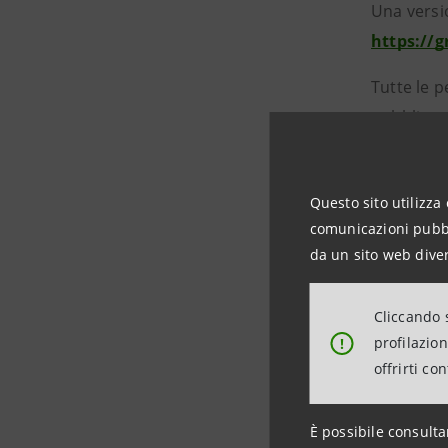
Una versio
https://
Tutte le 
pubblicate
Internet 
Informazio
Questo sito utilizza 
comunicazioni pubbli
Intesa S
da un sito web diver
Media and
Cliccando s
Attività is
profilazio
!
offrirti co
stampa@
https://
È possibile consulta