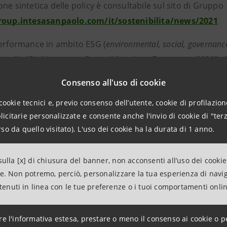
ne sintetica delle policy è consultabile sul sito di Gruppo
group.intesasanpaolo.com/it/sostenibilita/news/2021
performance in ambito ESG (
environmental, social, governanc
 nella “Dichiarazione Consolidata Non Finanziaria 2020”, di
del Gruppo Intesa Sanpaolo.
Consenso all'uso di cookie
ni per la stampa
cookie tecnici e, previo consenso dell’utente, cookie di profilazione
citarie personalizzate e consente anche l'invio di cookie di "terz
anpaolo
so da quello visitato). L'uso dei cookie ha la durata di 1 anno.
 Associations Relations
ulla [x] di chiusura del banner, non acconsenti all’uso dei cookie
tituzionali, sociali e culturali
ne. Non potremo, perciò, personalizzare la tua esperienza di navi
ntenuti in linea con le tue preferenze o i tuoi comportamenti onli
intesasanpaolo.com
group.intesasanpaolo.com/it/sala-stampa/news
re l'informativa estesa, prestare o meno il consenso ai cookie o p