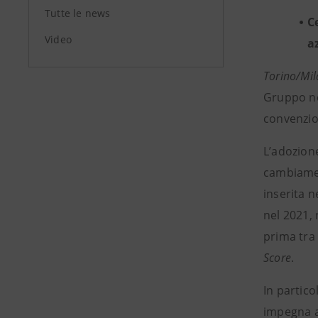
Tutte le news
C
Video
a
Torino/Mil
Gruppo nel
convenzion
L’adozion
cambiament
inserita n
nel 2021, 
prima tra 
Score
.
In partico
impegna ad