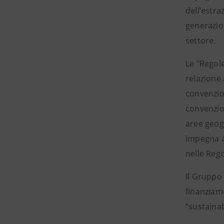
dell’estra
generazion
settore.
Le "Regole
relazione 
convenzion
convenzion
aree geogr
impegna a
nelle Rego
Il Gruppo
finanziame
“sustainab