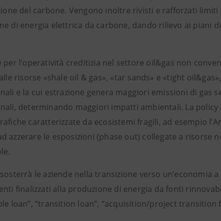
zione del carbone. Vengono inoltre rivisti e rafforzati limiti 
e di energia elettrica da carbone, dando rilievo ai piani di
 per l’operatività creditizia nel settore oil&gas non conven
alle risorse «shale oil & gas», «tar sands» e «tight oil&ga
ali e la cui estrazione genera maggiori emissioni di gas se
ali, determinando maggiori impatti ambientali. La policy e
afiche caratterizzate da ecosistemi fragili, ad esempio l’
d azzerare le esposizioni (phase out) collegate a risorse 
le.
 sosterrà le aziende nella transizione verso un’economia a
nti finalizzati alla produzione di energia da fonti rinnovab
le loan”, “transition loan”, “acquisition/project transition 