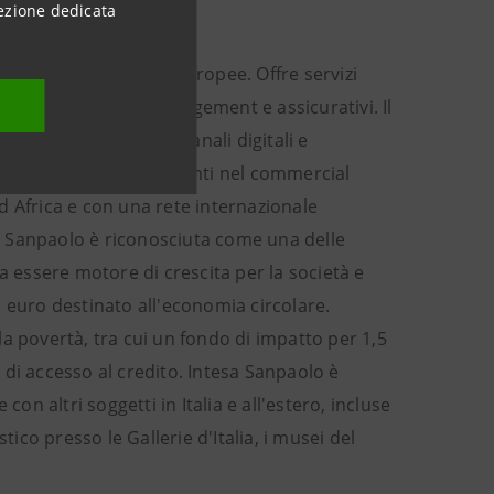
ezione dedicata
e profittevoli banche europee. Offre servizi
risparmio, asset management e assicurativi. Il
viti attraverso i suoi canali digitali e
 banche controllate operanti nel commercial
d Africa e con una rete internazionale
esa Sanpaolo è riconosciuta come una delle
a essere motore di crescita per la società e
 euro destinato all'economia circolare.
a povertà, tra cui un fondo di impatto per 1,5
à di accesso al credito. Intesa Sanpaolo è
on altri soggetti in Italia e all'estero, incluse
co presso le Gallerie d'Italia, i musei del