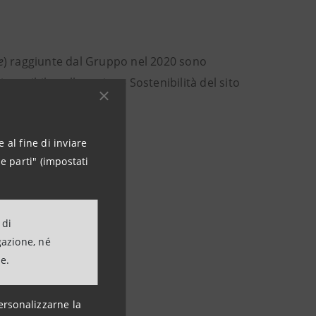
e
) raggiunte dal Gruppo nel 2020 sono
sponibile nella sezione Sostenibilità del sito
 al fine di inviare
e parti" (impostati
 di
gazione, né
ne.
ersonalizzarne la