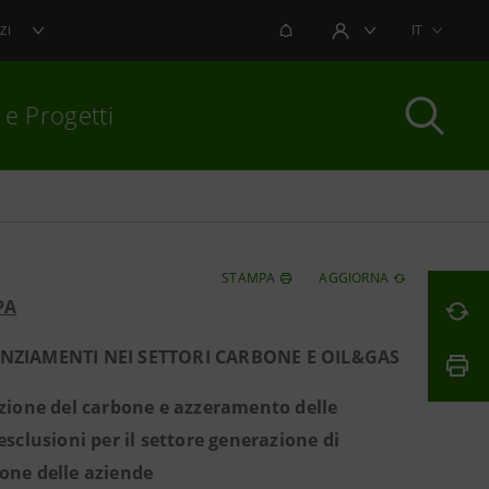
NOTIFICHE
IT
ZI
AREA UTENTE
 e Progetti
per chiudere
STAMPA
AGGIORNA
PA
NZIAMENTI NEI SETTORI CARBONE E OIL&GAS
zione del carbone e azzeramento delle
 esclusioni per il settore generazione di
ione delle aziende