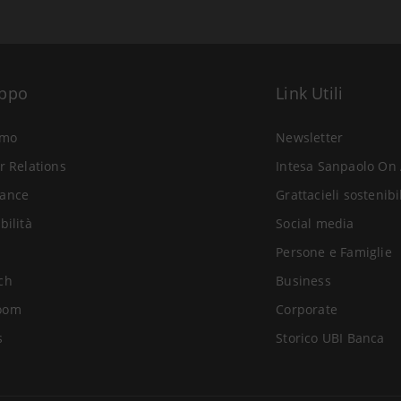
uppo
Link Utili
amo
Newsletter
r Relations
Intesa Sanpaolo On 
ance
Grattacieli sostenibi
bilità
Social media
Persone e Famiglie
ch
Business
oom
Corporate
s
Storico UBI Banca