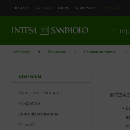
CHI SIAMO
INVESTOR RELATIONS
GOVERNANCE
NEWSROOM
L’ Im
Homepage
Newsroom
Comunicati stampa
NEWSROOM
Conoscere il Gruppo
INTESA 
Prospettive
C
Comunicati stampa
e
Press Kit
e