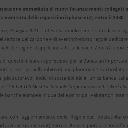
essazione immediata di nuovi finanziamenti collegati a
zzeramento delle esposizioni (phase out) entro il 2030
ano, 27 luglio 2021 –
Intesa Sanpaolo rende noto di aver aggi
 settore del carbone e di aver introdotto regole dedicate p
ale. Le regole si applicano a tutte le società del Gruppo e 
e di queste misure rappresenta per la Banca un importante 
o climatico, nell’ambito di una pluriennale e articolata st
ei più autorevoli indici di sostenibilità: è l’unica banca ital
nel
“
Global 100 Most Sustainable Corporations in the World In
le banche europee in due delle principali valutazioni inter
lare, con l’aggiornamento delle “Regole per l’operatività cr
 azzerare (phase out) entro il 2025 la quota di servizi fin