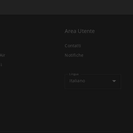
Area Utente
Contatti
Air
Notifiche
li
Lingua
Italiano